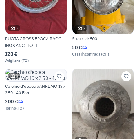
3
5
RUOTA CROSS EPOCA RAGGI
Suzuki dr 500
INOX ANCILLOTTI
50 €
120 €
Casalincontrada
(
CH
)
Avigliana
(
TO
)
6
Cerchio d'epoca SANREMO 19 x
2.50 - 40 Fori
200 €
Torino
(
TO
)