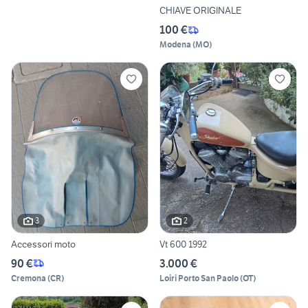
CHIAVE ORIGINALE
100 €
Modena
(
MO
)
3
2
Accessori moto
Vt 600 1992
90 €
3.000 €
Cremona
(
CR
)
Loiri Porto San Paolo
(
OT
)