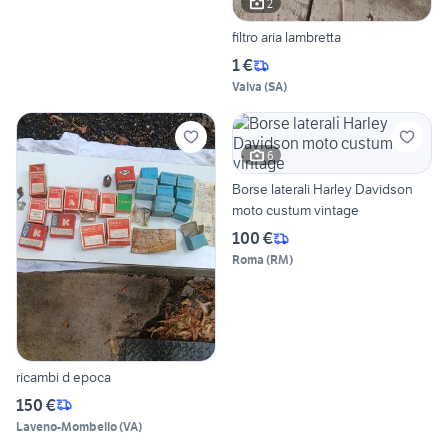
2
filtro aria lambretta
1 €
Valva
(
SA
)
6
Borse laterali Harley Davidson
moto custum vintage
100 €
Roma
(
RM
)
ricambi d epoca
150 €
Laveno-Mombello
(
VA
)