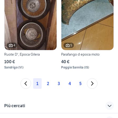
4
5
Ruote D', Epoca Gilera
Parafango d epoca moto
100 €
40 €
Sandrigo
(
VI
)
Poggio Sannita
(
IS
)
1
2
3
4
5
Più cercati
Correlati
Richerche simili
Suggerimenti