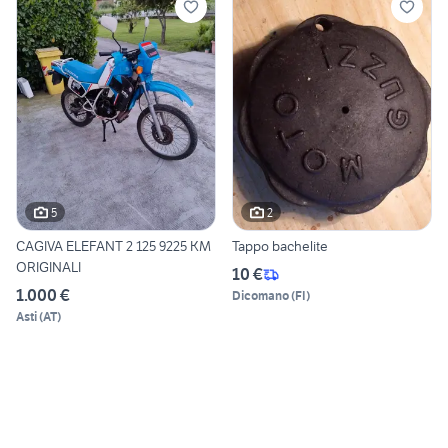
5
2
CAGIVA ELEFANT 2 125 9225 KM
Tappo bachelite
ORIGINALI
10 €
1.000 €
Dicomano
(
FI
)
Asti
(
AT
)