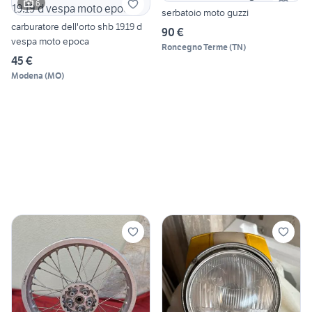
6
serbatoio moto guzzi
carburatore dell'orto shb 19.19 d
90 €
vespa moto epoca
Roncegno Terme
(
TN
)
45 €
Modena
(
MO
)