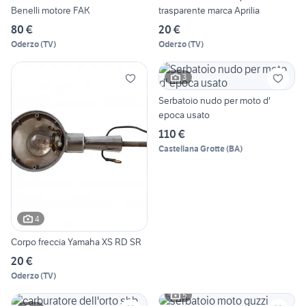
Benelli motore FAK
trasparente marca Aprilia
80 €
20 €
Oderzo
(
TV
)
Oderzo
(
TV
)
3
Serbatoio nudo per moto d'
epoca usato
110 €
Castellana Grotte
(
BA
)
4
Corpo freccia Yamaha XS RD SR
20 €
Oderzo
(
TV
)
5