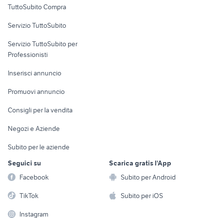
TuttoSubito Compra
commerciali
Servizio TuttoSubito
elettronica
per la casa e la
sports e hobby
Servizio TuttoSubito per
persona
Informatica
Animali
Professionisti
Arredamento e
Console e
Accessori per
Casalinghi
Inserisci annuncio
Videogiochi
animali
Elettrodomestici
Promuovi annuncio
Audio/Video
Musica e Film
Giardino e Fai da te
Consigli per la vendita
Fotografia
Libri e Riviste
Abbigliamento e
Negozi e Aziende
Telefonia
Strumenti Musicali
Accessori
Subito per le aziende
Sports
Tutto per i bambini
Seguici su
Scarica gratis l'App
Biciclette
Facebook
Subito per Android
Collezionismo
TikTok
Subito per iOS
Instagram