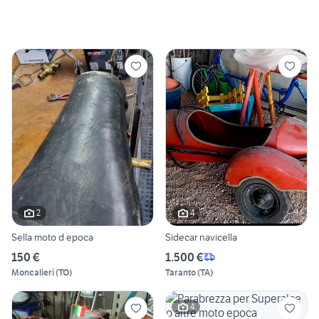
2
4
Sella moto d epoca
Sidecar navicella
150 €
1.500 €
Moncalieri
(
TO
)
Taranto
(
TA
)
4