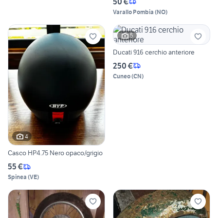
50 €
Varallo Pombia
(
NO
)
5
Ducati 916 cerchio anteriore
250 €
Cuneo
(
CN
)
4
Casco HP4.75 Nero opaco/grigio
55 €
Spinea
(
VE
)