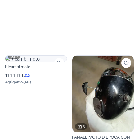
5
Ricambi moto
111.111 €
Agrigento
(
AG
)
6
FANALE MOTO D EPOCA CON