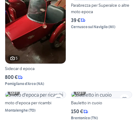
Parabrezza per Superalce o altre
moto epoca
39 €
Cernusco sul Naviglio
(
MI
)
5
Sidecar d epoca
800 €
Pomigliano d'Arco
(
NA
)
4
6
moto d'epoca per ricambi
Bauletto in cuoio
Montalenghe
(
TO
)
150 €
Brentonico
(
TN
)