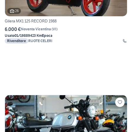
26
Gilera MX1 125 RECORD 1988
6.000 €
Noventa Vicentina
(
VI
)
Usato
01/1988
9423 Km
Epoca
Rivenditore
RUOTE CELERI