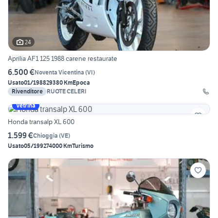
24
Aprilia AF1 125 1988 carene restaurate
6.500 €
Noventa Vicentina
(
VI
)
Usato
01/1988
29380 Km
Epoca
Rivenditore
RUOTE CELERI
Vetrina
Honda transalp XL 600
1.599 €
Chioggia
(
VE
)
Usato
05/1992
74000 Km
Turismo