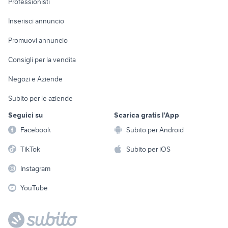
Professionisti
Arredamento e
Console e
Accessori per
Casalinghi
Inserisci annuncio
Videogiochi
animali
Elettrodomestici
Promuovi annuncio
Audio/Video
Musica e Film
Giardino e Fai da te
Consigli per la vendita
Fotografia
Libri e Riviste
Abbigliamento e
Negozi e Aziende
Telefonia
Strumenti Musicali
Accessori
Subito per le aziende
Sports
Tutto per i bambini
Seguici su
Scarica gratis l'App
Biciclette
Facebook
Subito per Android
Collezionismo
TikTok
Subito per iOS
Instagram
YouTube