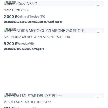
3
moto Guzzi V35 C
2.000 €
Quinto di Treviso
(
TV
)
Usato
10/1982
30700 Km
Custom / Café racer
6
SPLENDIDA MOTO GUZZI AIRONE 250 SPORT
5.200 €
Venezia
(
VE
)
Usato
08/1994
37000 Km
Sport
6
VESPA LML STAR DELUXE 151 cc