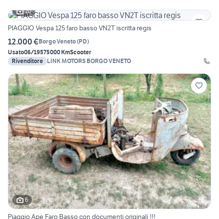
20
PIAGGIO Vespa 125 faro basso VN2T iscritta regis
12.000 €
Borgo Veneto
(
PD
)
Usato
06/1957
5000 Km
Scooter
Rivenditore
LINK MOTORS BORGO VENETO
6
Piaggio Ape Faro Basso con documenti originali !!!