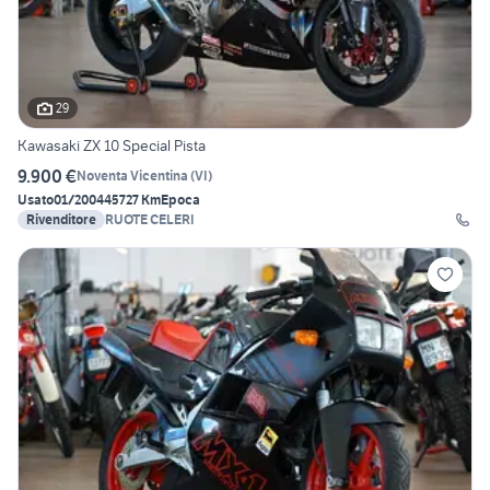
29
Kawasaki ZX 10 Special Pista
9.900 €
Noventa Vicentina
(
VI
)
Usato
01/2004
45727 Km
Epoca
Rivenditore
RUOTE CELERI