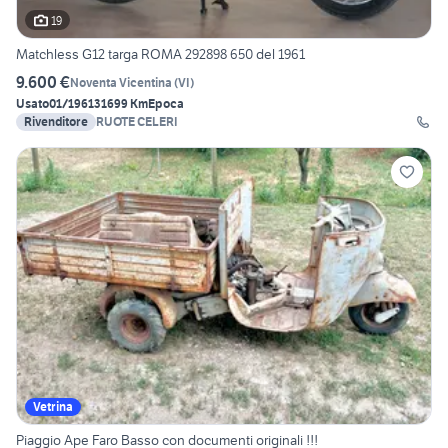
19
Matchless G12 targa ROMA 292898 650 del 1961
9.600 €
Noventa Vicentina
(
VI
)
Usato
01/1961
31699 Km
Epoca
Rivenditore
RUOTE CELERI
Vetrina
Piaggio Ape Faro Basso con documenti originali !!!