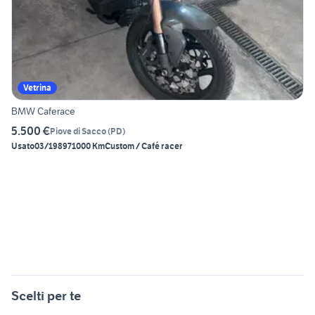
Vetrina
BMW Caferace
5.500 €
Piove di Sacco
(
PD
)
Usato
03/1989
71000 Km
Custom / Café racer
Scelti per te