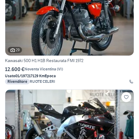
29
Kawasaki 500 H1 H1B Restaurata FMI 1972
12.600 €
Noventa Vicentina
(
VI
)
Usato
01/1972
17129 Km
Epoca
Rivenditore
RUOTE CELERI