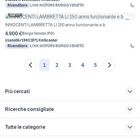
Rivenditore
LINK MOTORS BORGO VENETO
20
INNOCENTI LAMBRETTA LI 150 anno funzionante e b
4.900 €
Borgo Veneto
(
PD
)
Usato
06/1963
2871 Km
Scooter
Rivenditore
LINK MOTORS BORGO VENETO
1
2
3
4
5
Più cercati
Correlati
Richerche simili
Suggerimenti
Ricerche consigliate
triumph d'epoca in
motocross epoca
piaggio ape 50
vendita
accessori moto
honda crf 250 enduro
ducati usate toscana
suzuki gsx s 750
Tutte le categorie
ajp epoca
mv agusta d epoca
usata
honda xl 500 moto
moto BMW G 650 GS
benelli epoca
cfmoto epoca
ducati multistrada
peugeot metropolis 50
smart 2000 auto
motori
immobili
lavoro e servizi