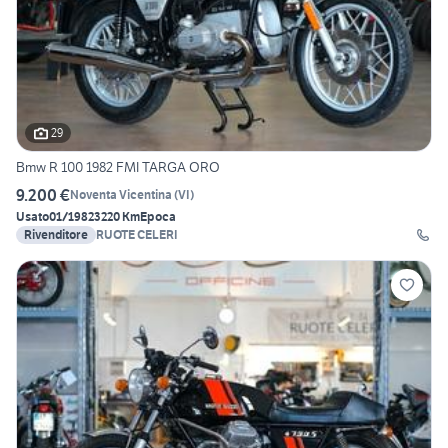
29
Bmw R 100 1982 FMI TARGA ORO
9.200 €
Noventa Vicentina
(
VI
)
Usato
01/1982
3220 Km
Epoca
Rivenditore
RUOTE CELERI