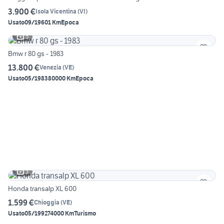
3.900 €
Isola Vicentina
(
VI
)
Usato
09/1960
1 Km
Epoca
5
Bmw r 80 gs - 1983
13.800 €
Venezia
(
VE
)
Usato
05/1983
80000 Km
Epoca
3
Honda transalp XL 600
1.599 €
Chioggia
(
VE
)
Usato
05/1992
74000 Km
Turismo