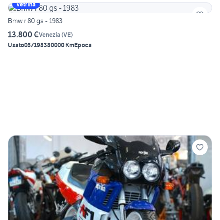
Vetrina
Bmw r 80 gs - 1983
13.800 €
Venezia
(
VE
)
Usato
05/1983
80000 Km
Epoca