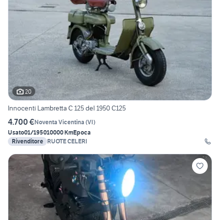
20
Innocenti Lambretta C 125 del 1950 C125
4.700 €
Noventa Vicentina
(
VI
)
Usato
01/1950
10000 Km
Epoca
Rivenditore
RUOTE CELERI