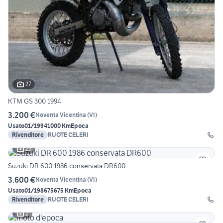
27
KTM GS 300 1994
3.200 €
Noventa Vicentina
(
VI
)
Usato
01/1994
1000 Km
Epoca
Rivenditore
RUOTE CELERI
25
Suzuki DR 600 1986 conservata DR600
3.600 €
Noventa Vicentina
(
VI
)
Usato
01/1986
75675 Km
Epoca
Rivenditore
RUOTE CELERI
2