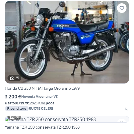
25
Honda CB 250 N FMI Targa Oro anno 1979
3.200 €
Noventa Vicentina
(
VI
)
Usato
01/1979
12825 Km
Epoca
Rivenditore
RUOTE CELERI
26
Yamaha TZR 250 conservata TZR250 1988