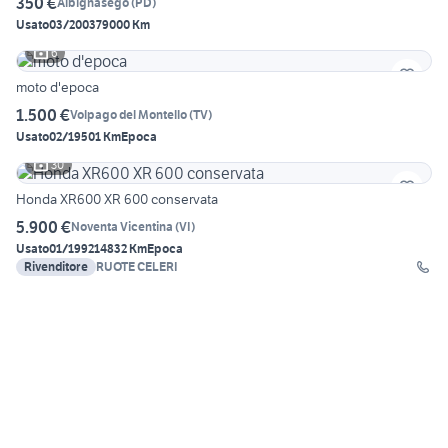
350 €
Albignasego
(
PD
)
Usato
03/2003
79000 Km
6
moto d'epoca
1.500 €
Volpago del Montello
(
TV
)
Usato
02/1950
1 Km
Epoca
30
Honda XR600 XR 600 conservata
5.900 €
Noventa Vicentina
(
VI
)
Usato
01/1992
14832 Km
Epoca
Rivenditore
RUOTE CELERI