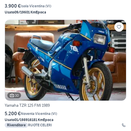
3.900 €
Isola Vicentina
(
VI
)
Usato
09/1960
1 Km
Epoca
30
Yamaha TZR 125 FMI 1989
5.200 €
Noventa Vicentina
(
VI
)
Usato
01/1989
16181 Km
Epoca
Rivenditore
RUOTE CELERI