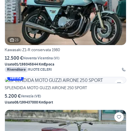
23
Kawasaki Z1-R conservata 1980
12.500 €
Noventa Vicentina
(
VI
)
Usato
01/1980
45844 Km
Epoca
Rivenditore
RUOTE CELERI
Vetrina
SPLENDIDA MOTO GUZZI AIRONE 250 SPORT
5.200 €
Venezia
(
VE
)
Usato
08/1994
37000 Km
Sport