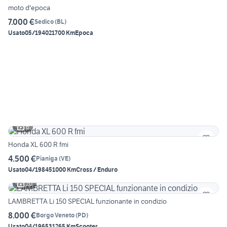
moto d'epoca
7.000 €
Sedico
(
BL
)
Usato
05/1940
21700 Km
Epoca
6
Honda XL 600 R fmi
4.500 €
Pianiga
(
VE
)
Usato
04/1984
51000 Km
Cross / Enduro
20
LAMBRETTA Li 150 SPECIAL funzionante in condizio
8.000 €
Borgo Veneto
(
PD
)
Usato
04/1965
31265 Km
Scooter