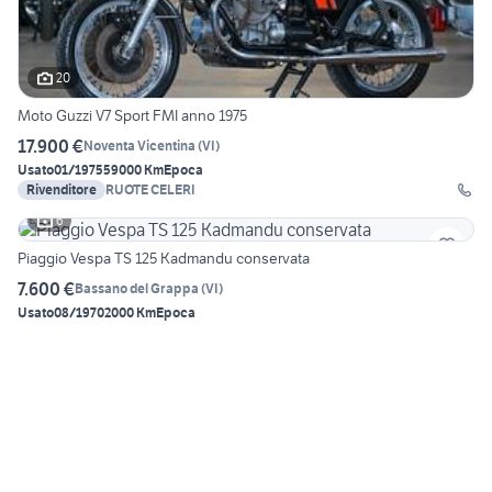
20
Moto Guzzi V7 Sport FMI anno 1975
17.900 €
Noventa Vicentina
(
VI
)
Usato
01/1975
59000 Km
Epoca
Rivenditore
RUOTE CELERI
6
Piaggio Vespa TS 125 Kadmandu conservata
7.600 €
Bassano del Grappa
(
VI
)
Usato
08/1970
2000 Km
Epoca