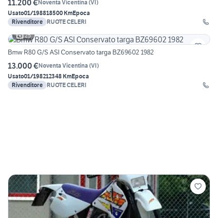
11.200 €
Noventa Vicentina
(
VI
)
Usato
01/1988
18500 Km
Epoca
Rivenditore
RUOTE CELERI
25
Bmw R80 G/S ASI Conservato targa BZ69602 1982
13.000 €
Noventa Vicentina
(
VI
)
Usato
01/1982
12348 Km
Epoca
Rivenditore
RUOTE CELERI