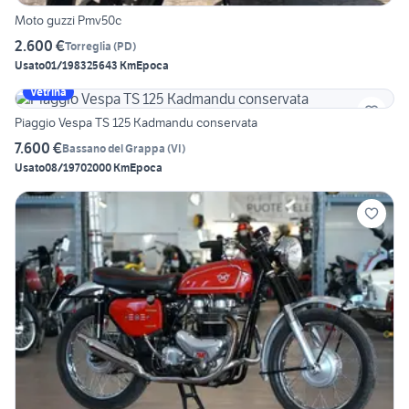
Moto guzzi Pmv50c
2.600 €
Torreglia
(
PD
)
Usato
01/1983
25643 Km
Epoca
Vetrina
Piaggio Vespa TS 125 Kadmandu conservata
7.600 €
Bassano del Grappa
(
VI
)
Usato
08/1970
2000 Km
Epoca