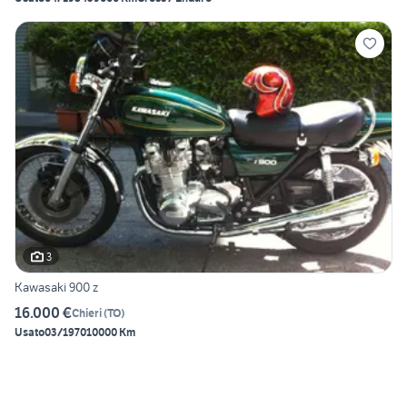
3
Kawasaki 900 z
16.000 €
Chieri
(
TO
)
Usato
03/1970
10000 Km