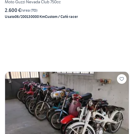
Moto Guzzi Nevada Club 750cc
2.600 €
Ivrea
(
TO
)
Usato
06/2001
30000 Km
Custom / Café racer