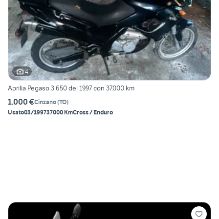
4
Aprilia Pegaso 3 650 del 1997 con 37.000 km
1.000 €
Cinzano
(
TO
)
Usato
03/1997
37000 Km
Cross / Enduro