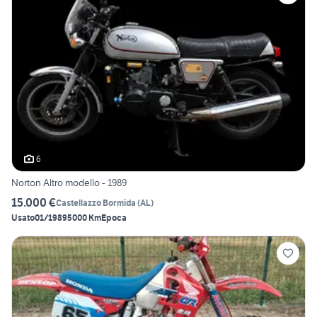
6
Norton Altro modello - 1989
15.000 €
Castellazzo Bormida
(
AL
)
Usato
01/1989
5000 Km
Epoca