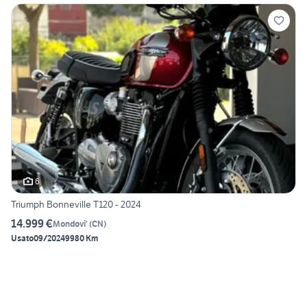
6
Triumph Bonneville T120 - 2024
14.999 €
Mondovi'
(
CN
)
Usato
09/2024
9980 Km