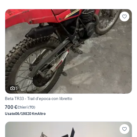
5
Beta TR33 - Trail d’epoca con libretto
700 €
Chieri
(
TO
)
Usato
06/1982
0 Km
Altro