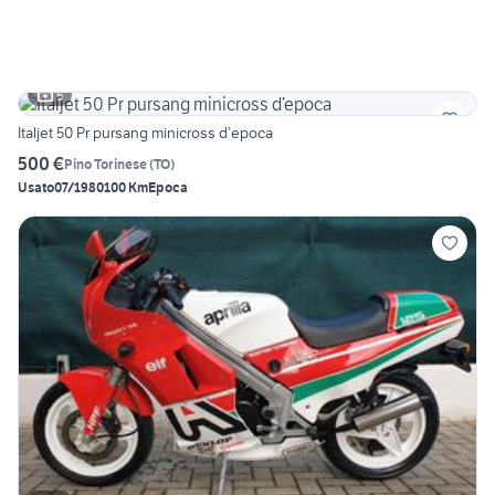
5
Italjet 50 Pr pursang minicross d’epoca
500 €
Pino Torinese
(
TO
)
Usato
07/1980
100 Km
Epoca