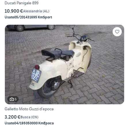
Ducati Panigale 899
10.900 €
Alessandria
(
AL
)
Usato
05/2014
31695 Km
Sport
6
Galletto Moto Guzzi d’epoca
3.200 €
Busca
(
CN
)
Usato
04/1950
50000 Km
Epoca