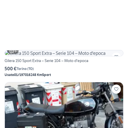
6
Gilera 150 Sport Extra – Serie 104 – Moto d'epoca
500 €
Torino
(
TO
)
Usato
01/1970
16248 Km
Sport