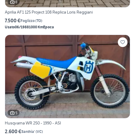
6
Aprilia AF1 125 Project 108 Replica Loris Reggiani
7.500 €
Foglizzo
(
TO
)
Usato
06/1988
1000 Km
Epoca
5
Husqvarna WR 250 - 1990 - ASI
2.600 €
Santhia'
(
VC
)