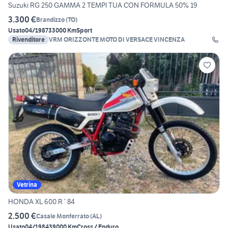
Suzuki RG 250 GAMMA 2 TEMPI TUA CON FORMULA 50% 19
3.300 €
Brandizzo
(
TO
)
Usato
04/1987
33000 Km
Sport
Rivenditore
VRM ORIZZONTE MOTO DI VERSACE VINCENZA
Vetrina
HONDA XL 600 R ‘ 84
2.500 €
Casale Monferrato
(
AL
)
Usato
04/1984
39000 Km
Cross / Enduro