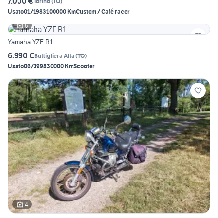
7.000 €
Torino
(
TO
)
Usato
01/1983
100000 Km
Custom / Café racer
6
Yamaha YZF R1
6.990 €
Buttigliera Alta
(
TO
)
Usato
06/1998
30000 Km
Scooter
4