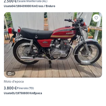
2.500 €
Casale Monferrato
(
AL
)
Usato
04/1984
39000 Km
Cross / Enduro
4
Moto d'epoca
3.800 €
Pinerolo
(
TO
)
Usato
01/1975
8800 Km
Epoca