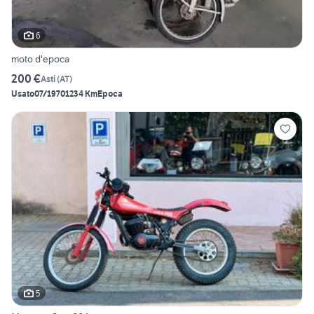
6
moto d'epoca
200 €
Asti
(
AT
)
Usato
07/1970
1234 Km
Epoca
5