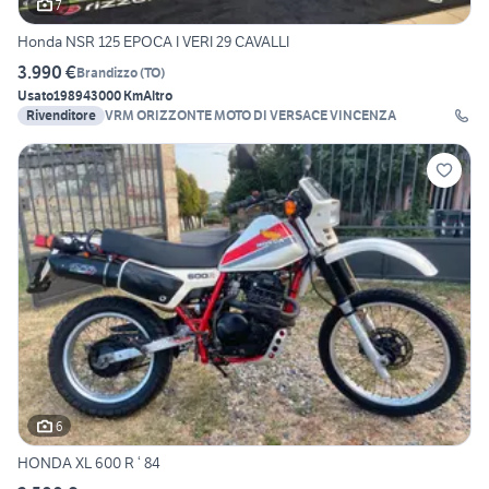
7
Honda NSR 125 EPOCA I VERI 29 CAVALLI
3.990 €
Brandizzo
(
TO
)
Usato
1989
43000 Km
Altro
Rivenditore
VRM ORIZZONTE MOTO DI VERSACE VINCENZA
6
HONDA XL 600 R ‘ 84