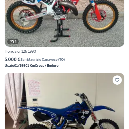
6
Honda cr 125 1990
5.000 €
San Maurizio Canavese
(
TO
)
Usato
01/1990
1 Km
Cross / Enduro