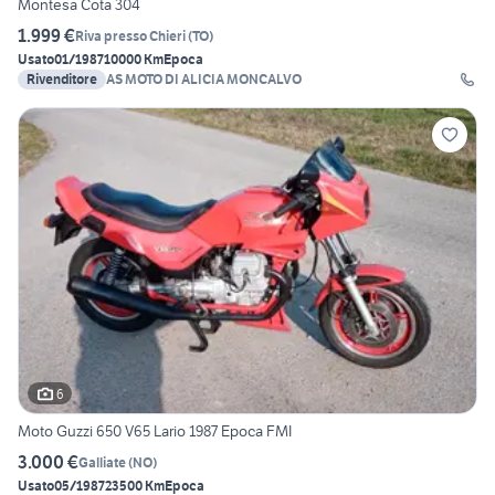
Montesa Cota 304
1.999 €
Riva presso Chieri
(
TO
)
Usato
01/1987
10000 Km
Epoca
Rivenditore
AS MOTO DI ALICIA MONCALVO
6
Moto Guzzi 650 V65 Lario 1987 Epoca FMI
3.000 €
Galliate
(
NO
)
Usato
05/1987
23500 Km
Epoca