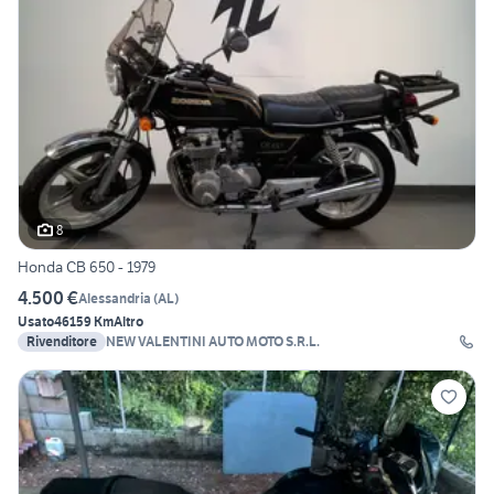
8
Honda CB 650 - 1979
4.500 €
Alessandria
(
AL
)
Usato
46159 Km
Altro
Rivenditore
NEW VALENTINI AUTO MOTO S.R.L.