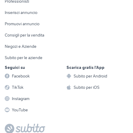
Professionisti
Arredamento e
Console e
Accessori per
Casalinghi
Inserisci annuncio
Videogiochi
animali
Elettrodomestici
Promuovi annuncio
Audio/Video
Musica e Film
Giardino e Fai da te
Consigli per la vendita
Fotografia
Libri e Riviste
Abbigliamento e
Negozi e Aziende
Telefonia
Strumenti Musicali
Accessori
Subito per le aziende
Sports
Tutto per i bambini
Seguici su
Scarica gratis l'App
Biciclette
Facebook
Subito per Android
Collezionismo
TikTok
Subito per iOS
Instagram
YouTube