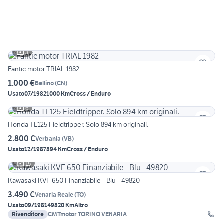
3
Fantic motor TRIAL 1982
1.000 €
Bellino
(
CN
)
Usato
07/1982
1000 Km
Cross / Enduro
6
Honda TL125 Fieldtripper. Solo 894 km originali.
2.800 €
Verbania
(
VB
)
Usato
12/1987
894 Km
Cross / Enduro
15
Kawasaki KVF 650 Finanziabile - Blu - 49820
3.490 €
Venaria Reale
(
TO
)
Usato
09/1981
49820 Km
Altro
Rivenditore
CMTmotor TORINO VENARIA