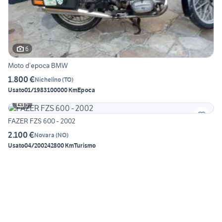
6
Moto d’epoca BMW
1.800 €
Nichelino
(
TO
)
Usato
01/1983
100000 Km
Epoca
5
FAZER FZS 600 - 2002
2.100 €
Novara
(
NO
)
Usato
04/2002
42800 Km
Turismo