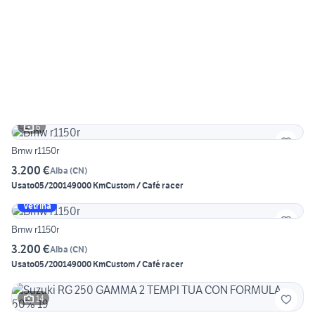
6
Bmw r1150r
3.200 €
Alba
(
CN
)
Usato
05/2001
49000 Km
Custom / Café racer
Vetrina
Bmw r1150r
3.200 €
Alba
(
CN
)
Usato
05/2001
49000 Km
Custom / Café racer
14