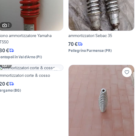
2
ono ammortizzatore Yamaha
ammortizzatori Sebac 35
T550
70 €
30 €
Pellegrino Parmense
(
PR
)
ontopoli in Val d'Arno
(
PI
)
3
mmortizzatori corte & cosso
20 €
ergamo
(
BG
)