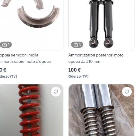
3
3
oppia semiconi molla
Ammortizzatori posteriori moto
mmortizzatore moto d'epoca
epoca da 310 mm
0 €
100 €
derzo
(
TV
)
Oderzo
(
TV
)