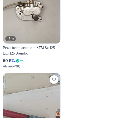
9
Pinza freno anteriore KTM Sx 125
Exc 125 Brembo
60 €
Alviano
(
TR
)