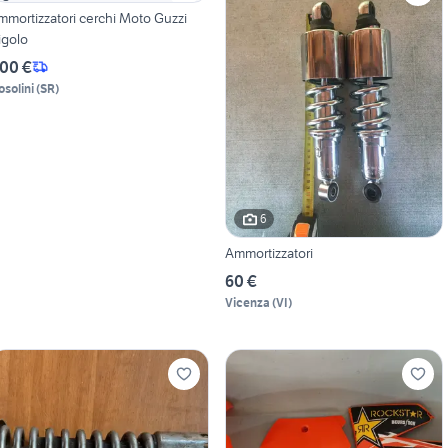
mmortizzatori cerchi Moto Guzzi
igolo
00 €
osolini
(
SR
)
6
Ammortizzatori
60 €
Vicenza
(
VI
)