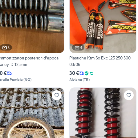
3
4
mmortizzatori posteriori d'epoca
Plastiche Ktm Sx Exc 125 250 300
arley-D 12,5mm
03/06
0 €
30 €
arallo Pombia
(
NO
)
Alviano
(
TR
)