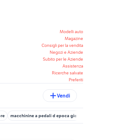
Modelli auto
Magazine
Consigli per la vendita
Negozi e Aziende
Subito per le Aziende
Assistenza
Ricerche salvate
Preferiti
Vendi
re
macchinine a pedali d epoca giordani
ktm 125 duke moto