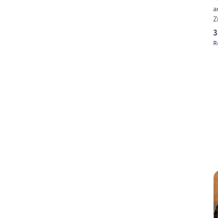
a
Z
3
R