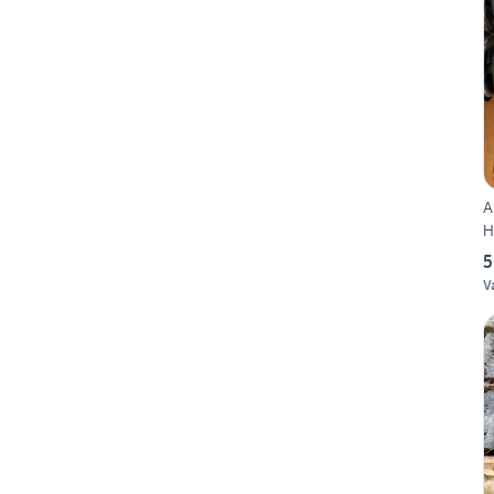
A
H
5
V