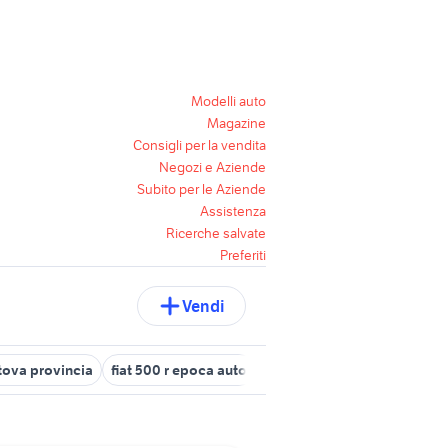
Modelli auto
Magazine
Consigli per la vendita
Negozi e Aziende
Subito per le Aziende
Assistenza
Ricerche salvate
Preferiti
Vendi
ova provincia
fiat 500 r epoca auto
epoca a piacenza e provinc