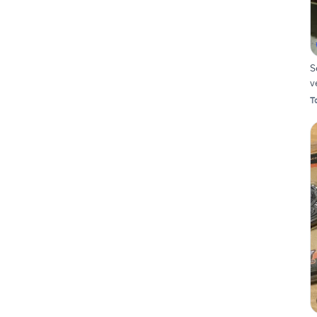
S
v
T