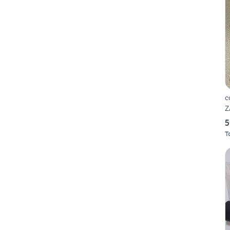
c
Z
5
T