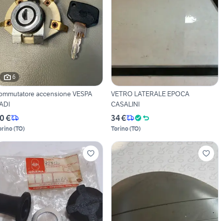
6
ommutatore accensione VESPA
VETRO LATERALE EPOCA
ADI
CASALINI
0 €
34 €
orino
(
TO
)
Torino
(
TO
)