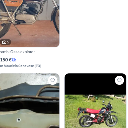
5
icambi Ossa explorer
.150 €
an Maurizio Canavese
(
TO
)