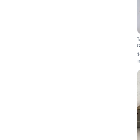
T
G
1
T