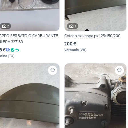
2
3
APPO SERBATOIO CARBURANTE
Cofano sx vespa px 125/150/200
ILERA 327180
200 €
6 €
Verbania
(
VB
)
orino
(
TO
)