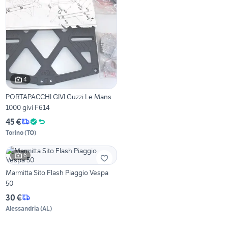
4
PORTAPACCHI GIVI Guzzi Le Mans
1000 givi F614
45 €
Torino
(
TO
)
6
Marmitta Sito Flash Piaggio Vespa
50
30 €
Alessandria
(
AL
)