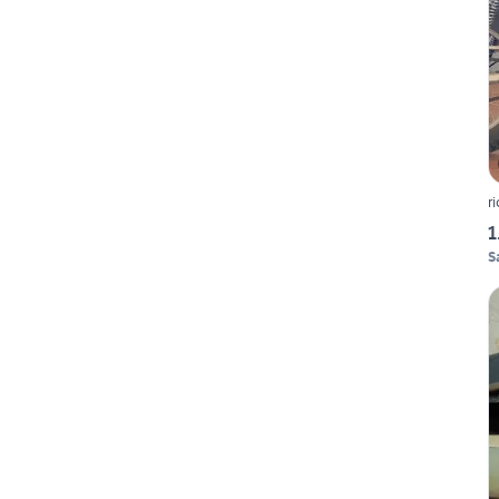
r
1
S