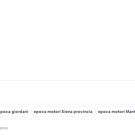
epoca giordani
epoca motori Siena provincia
epoca motori Mant
poca