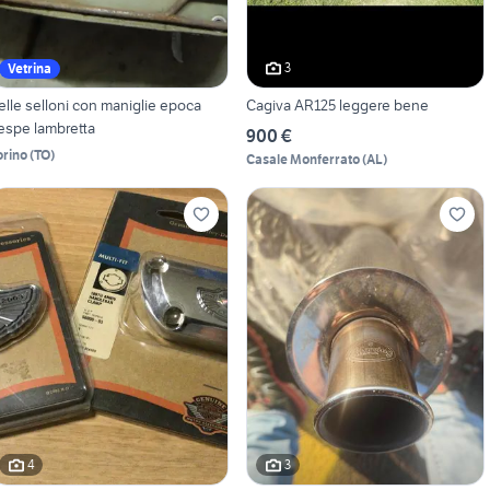
3
Vetrina
elle selloni con maniglie epoca
Cagiva AR125 leggere bene
espe lambretta
900 €
orino
(
TO
)
Casale Monferrato
(
AL
)
4
3