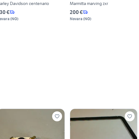
arley Davidson centenario
Marmitta marving zxr
30 €
200 €
ovara
(
NO
)
Novara
(
NO
)