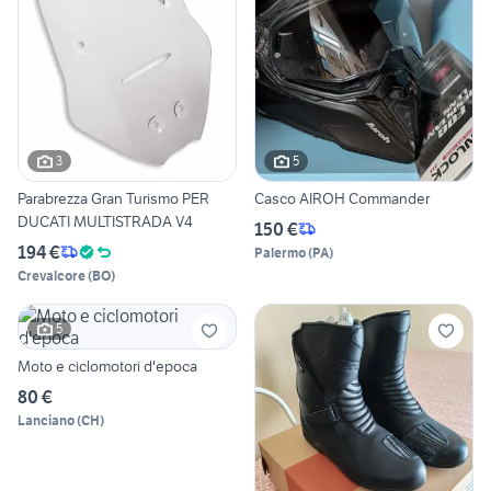
3
5
Parabrezza Gran Turismo PER
Casco AIROH Commander
DUCATI MULTISTRADA V4
150 €
194 €
Palermo
(
PA
)
Crevalcore
(
BO
)
5
Moto e ciclomotori d'epoca
80 €
Lanciano
(
CH
)