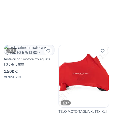
8
testa cilindri motore mv agusta
F3 675 f3 800
1.500 €
Verona
(
VR
)
2
TELO MOTO TAGLIA XL [TX-XL]