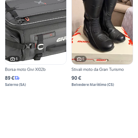
6
6
Borsa moto Givi Xl02b
Stivali moto da Gran Turismo
89 €
90 €
Salerno
(
SA
)
Belvedere Marittimo
(
CS
)