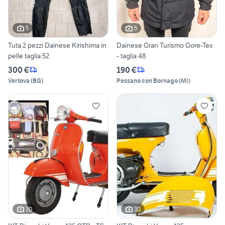
5
5
Tuta 2 pezzi Dainese Kirishima in
Dainese Gran Turismo Gore-Tex
pelle taglia 52
- taglia 48
300 €
190 €
Vertova
(
BG
)
Pessano con Bornago
(
MI
)
30
30