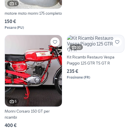
4
motore moto morini 175 completo
150 €
Pesaro
(
PU
)
30
Kit Ricambi Restauro Vespa
Piaggio 125 GTR TS GT R
235 €
Frosinone
(
FR
)
6
Morini Corsaro 150 GT per
ricambi
400 €