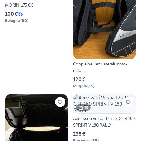
MORINI 175 CC
100 €
Bologna
(
BO
)
Coppia bauletti laterali moto-
rigidi -
120 €
Muggia
(
TS
)
30
Accessori Vespa 125 TS GTR 150
SPRINT V 180 RALLY
235 €
Frosinone
(
FR
)