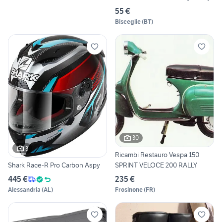
55 €
Bisceglie
(
BT
)
30
3
Ricambi Restauro Vespa 150
SPRINT VELOCE 200 RALLY
Shark Race-R Pro Carbon Aspy
235 €
445 €
Frosinone
(
FR
)
Alessandria
(
AL
)