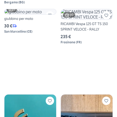
Bergamo
(
BG
)
6
30
giubbino per moto
RICAMBI Vespa 125 GT TS 150
30 €
SPRINT VELOCE - RALLY
San Marcellino
(
CE
)
235 €
Frosinone
(
FR
)