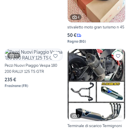
4
stivaletto moto gran turismo n 45
50 €
Rogno
(
BG
)
27
Pezzi Nuovi Piaggio Vespa 180
200 RALLY 125 TS GTR
235 €
Frosinone
(
FR
)
9
Terminale di scarico Termignoni