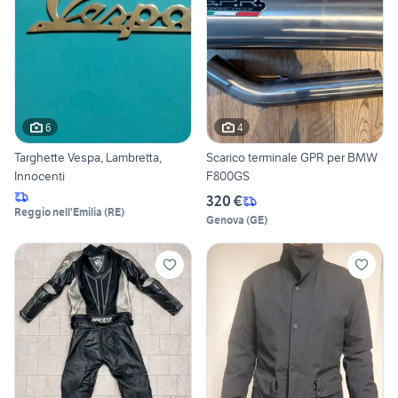
6
4
Targhette Vespa, Lambretta,
Scarico terminale GPR per BMW
Innocenti
F800GS
320 €
Reggio nell'Emilia
(
RE
)
Genova
(
GE
)