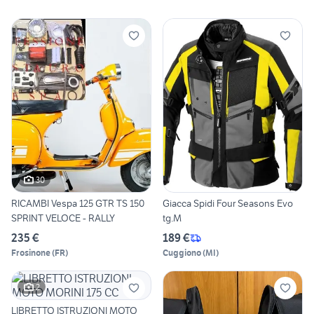
30
RICAMBI Vespa 125 GTR TS 150
Giacca Spidi Four Seasons Evo
SPRINT VELOCE - RALLY
tg.M
235 €
189 €
Frosinone
(
FR
)
Cuggiono
(
MI
)
2
LIBRETTO ISTRUZIONI MOTO