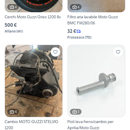
4
4
Cerchi Moto Guzzi Griso 1200 8v
Filtro aria lavabile Moto Guzzi
BMC FM280/06
500 €
32 €
Milano
(
MI
)
Frossasco
(
TO
)
4
3
Cambio MOTO GUZZI STELVIO
Pioli leva freno/cambio per
1200
Aprilia/Moto Guzzi