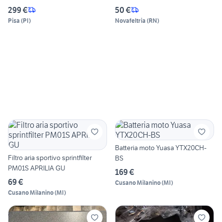
299 €
50 €
Pisa
(
PI
)
Novafeltria
(
RN
)
Batteria moto Yuasa YTX20CH-
Filtro aria sportivo sprintfilter
BS
PM01S APRILIA GU
169 €
69 €
Cusano Milanino
(
MI
)
Cusano Milanino
(
MI
)