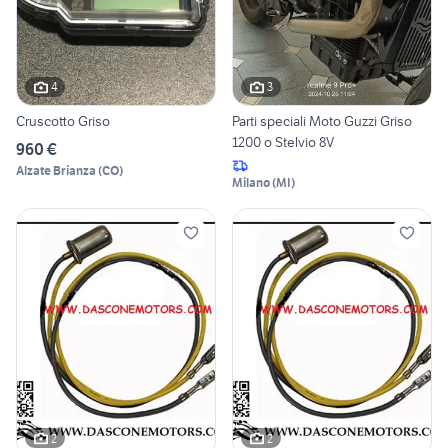
4
3
Cruscotto Griso
Parti speciali Moto Guzzi Griso
1200 o Stelvio 8V
960 €
Alzate Brianza
(
CO
)
Milano
(
MI
)
2
2