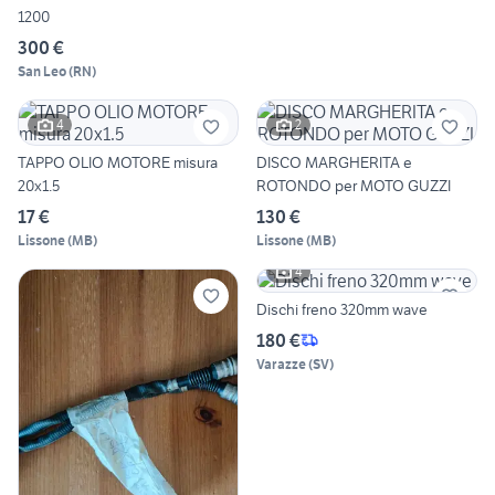
1200
300 €
San Leo
(
RN
)
4
2
TAPPO OLIO MOTORE misura
DISCO MARGHERITA e
20x1.5
ROTONDO per MOTO GUZZI
17 €
130 €
Lissone
(
MB
)
Lissone
(
MB
)
4
Dischi freno 320mm wave
180 €
Varazze
(
SV
)