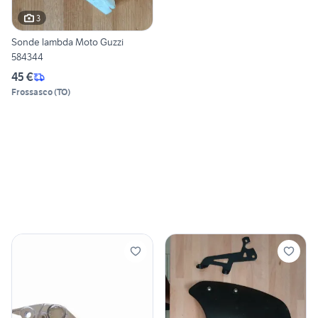
3
Sonde lambda Moto Guzzi
584344
45 €
Frossasco
(
TO
)