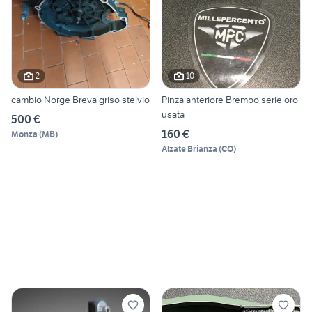
2
10
cambio Norge Breva griso stelvio
Pinza anteriore Brembo serie oro
usata
500 €
160 €
Monza
(
MB
)
Alzate Brianza
(
CO
)