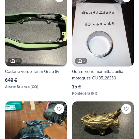
10
3
Codone verde Tenni Griso 8v
Guarnizione marmitta aprilia
motoguzzi GU05128230
649 €
15 €
Alzate Brianza
(
CO
)
Pontedera
(
PI
)