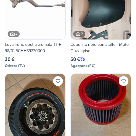
4
2
Leva freno destra cromata TT R
Cupolino nero con staffe - Moto
98/01 5CHH39220000
Guzzi griso
30 €
60 €
Oderzo
(
TV
)
Agazzano
(
PC
)