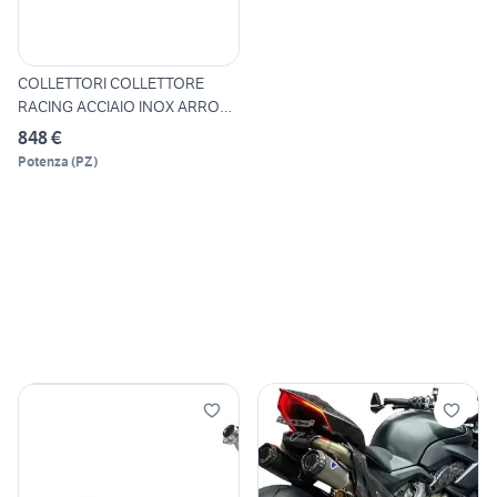
COLLETTORI COLLETTORE
RACING ACCIAIO INOX ARROW
BM
848 €
Potenza
(
PZ
)