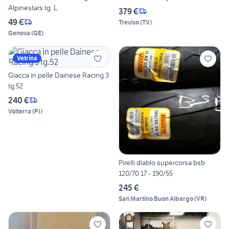
Alpinestars tg. L
379 €
49 €
Treviso
(
TV
)
Genova
(
GE
)
Vetrina
Giacca in pelle Dainese Racing 3
tg.52
240 €
Volterra
(
PI
)
Pirelli diablo supercorsa bsb
120/70 17 - 190/55
245 €
San Martino Buon Albergo
(
VR
)