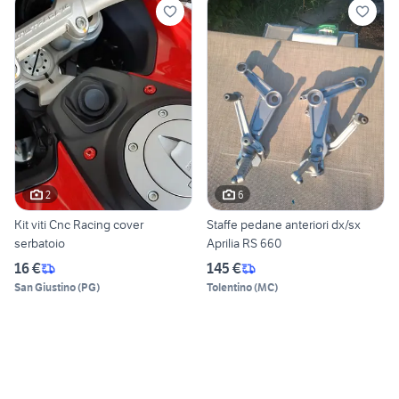
2
6
Kit viti Cnc Racing cover
Staffe pedane anteriori dx/sx
serbatoio
Aprilia RS 660
16 €
145 €
San Giustino
(
PG
)
Tolentino
(
MC
)