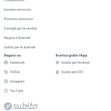
Professionisti
Arredamento e
Console e
Accessori per
Casalinghi
Inserisci annuncio
Videogiochi
animali
Elettrodomestici
Promuovi annuncio
Audio/Video
Musica e Film
Giardino e Fai da te
Consigli per la vendita
Fotografia
Libri e Riviste
Abbigliamento e
Negozi e Aziende
Telefonia
Strumenti Musicali
Accessori
Subito per le aziende
Sports
Tutto per i bambini
Seguici su
Scarica gratis l'App
Biciclette
Facebook
Subito per Android
Collezionismo
TikTok
Subito per iOS
Instagram
YouTube