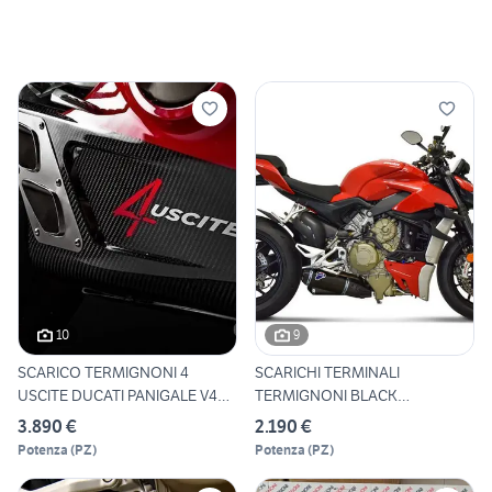
10
9
SCARICO TERMIGNONI 4
SCARICHI TERMINALI
USCITE DUCATI PANIGALE V4
TERMIGNONI BLACK
D18
STREETFIGHTER
3.890 €
2.190 €
Potenza
(
PZ
)
Potenza
(
PZ
)