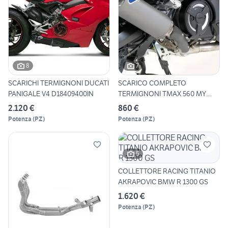
8
7
SCARICHI TERMIGNONI DUCATI
SCARICO COMPLETO
PANIGALE V4 D18409400IN
TERMIGNONI TMAX 560 MY
2020 2024
2.120 €
860 €
Potenza
(
PZ
)
Potenza
(
PZ
)
5
COLLETTORE RACING TITANIO
AKRAPOVIC BMW R 1300 GS
1.620 €
Potenza
(
PZ
)