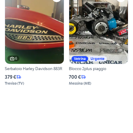
6
Vetrina
Urgente
Serbatoio Harley Davidson 883R
Blocco 2plus piaggio
379 €
700 €
Treviso
(
TV
)
Messina
(
ME
)