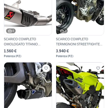
4
2
SCARICO COMPLETO
SCARICO COMPLETO
OMOLOGATO TITANIO
TERMIGNONI STREETFIGHTER
AKRAPOVIC YAMAH
V4 D2000
1.560 €
3.940 €
Potenza
(
PZ
)
Potenza
(
PZ
)