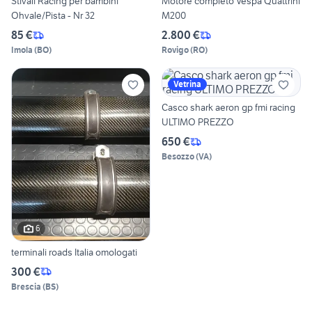
Stivali Racing per bambini
Motore completo Vespa Quattrini
Ohvale/Pista - Nr 32
M200
85 €
2.800 €
Imola
(
BO
)
Rovigo
(
RO
)
Vetrina
Casco shark aeron gp fmi racing
ULTIMO PREZZO
650 €
Besozzo
(
VA
)
6
terminali roads Italia omologati
300 €
Brescia
(
BS
)