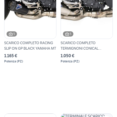
5
5
SCARICO COMPLETO RACING
SCARICO COMPLETO
SLIP ON GP BLACK YAMAHA MT
TERMIGNONI CONICAL
YAMAHA MT-09 /
1.165 €
1.050 €
Potenza
(
PZ
)
Potenza
(
PZ
)