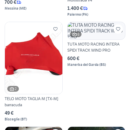
Multistrada V4
700 €
1.400 €
Messina
(
ME
)
Palermo
(
PA
)
6
TUTA MOTO RACING INTERA
SPIDI TRACK WIND PRO
600 €
Manerba del Garda
(
BS
)
2
TELO MOTO TAGLIA M [TX-M]
barracuda
49 €
Bisceglie
(
BT
)