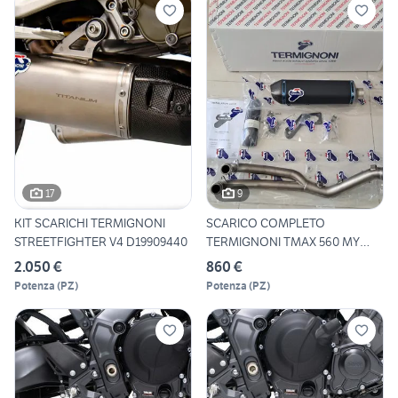
17
9
KIT SCARICHI TERMIGNONI
SCARICO COMPLETO
STREETFIGHTER V4 D19909440
TERMIGNONI TMAX 560 MY
2020 2024
2.050 €
860 €
Potenza
(
PZ
)
Potenza
(
PZ
)