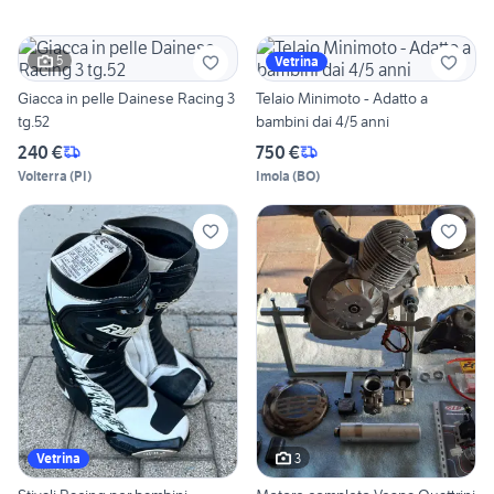
5
Vetrina
Giacca in pelle Dainese Racing 3
Telaio Minimoto - Adatto a
tg.52
bambini dai 4/5 anni
240 €
750 €
Volterra
(
PI
)
Imola
(
BO
)
3
Vetrina