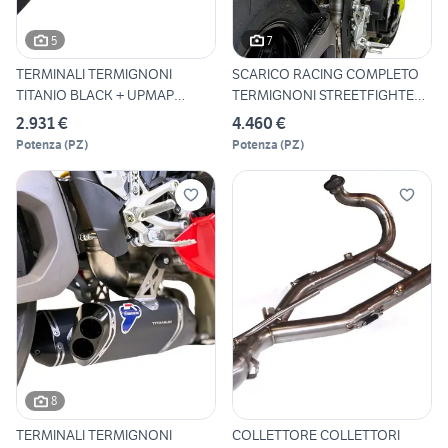
5
7
TERMINALI TERMIGNONI
SCARICO RACING COMPLETO
TITANIO BLACK + UPMAP
TERMIGNONI STREETFIGHTER
DUCATI
V
2.931 €
4.460 €
Potenza
(
PZ
)
Potenza
(
PZ
)
8
TERMINALI TERMIGNONI
COLLETTORE COLLETTORI