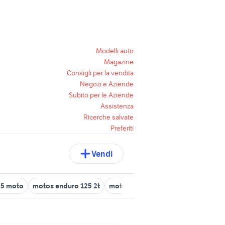
Modelli auto
Magazine
Consigli per la vendita
Negozi e Aziende
Subito per le Aziende
Assistenza
Ricerche salvate
Preferiti
Vendi
25 moto
motos enduro 125 2t
moto BMW R 1150 R
leoni moto