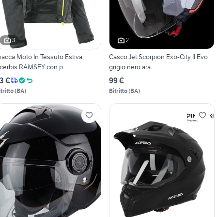
3
2
iacca Moto In Tessuto Estiva
Casco Jet Scorpion Exo-City II Evo
cerbis RAMSEY con p
grigio nero ara
3 €
99 €
tritto
(
BA
)
Bitritto
(
BA
)