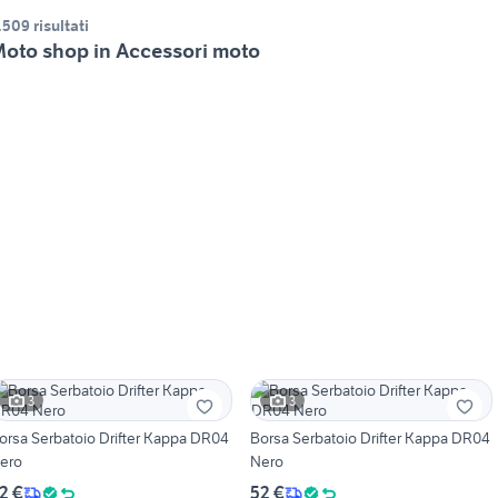
.509 risultati
oto shop in Accessori moto
3
3
orsa Serbatoio Drifter Kappa DR04
Borsa Serbatoio Drifter Kappa DR04
ero
Nero
2 €
52 €