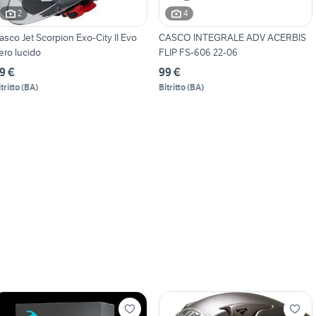
2
4
asco Jet Scorpion Exo-City II Evo
CASCO INTEGRALE ADV ACERBIS
ero lucido
FLIP FS-606 22-06
9 €
99 €
tritto
(
BA
)
Bitritto
(
BA
)