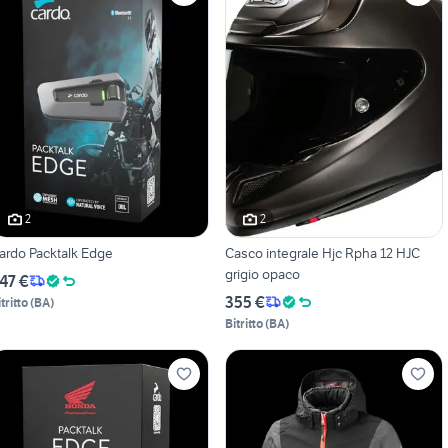
2
2
ardo Packtalk Edge
Casco integrale Hjc Rpha 12 HJC
grigio opaco
47 €
355 €
tritto
(
BA
)
Bitritto
(
BA
)