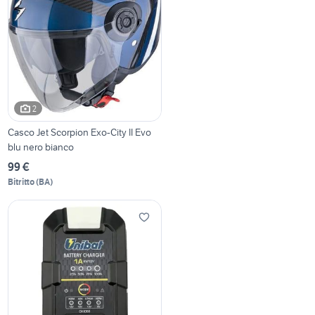
2
Casco Jet Scorpion Exo-City II Evo
blu nero bianco
99 €
Bitritto
(
BA
)