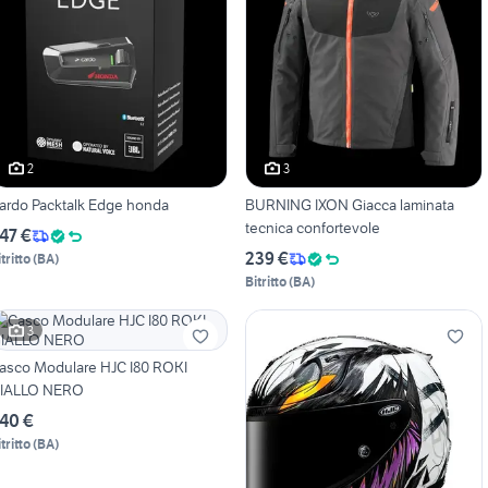
2
3
ardo Packtalk Edge honda
BURNING IXON Giacca laminata
tecnica confortevole
47 €
239 €
tritto
(
BA
)
Bitritto
(
BA
)
3
asco Modulare HJC I80 ROKI
IALLO NERO
40 €
tritto
(
BA
)