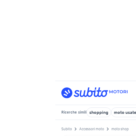
shopping
moto usate
Ricerche
simili
Subito
Accessori moto
moto shop