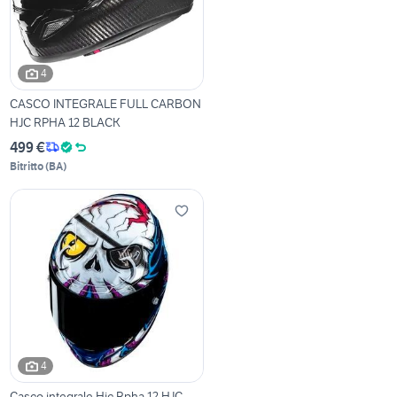
4
CASCO INTEGRALE FULL CARBON
HJC RPHA 12 BLACK
499 €
Bitritto
(
BA
)
4
Casco integrale Hjc Rpha 12 HJC