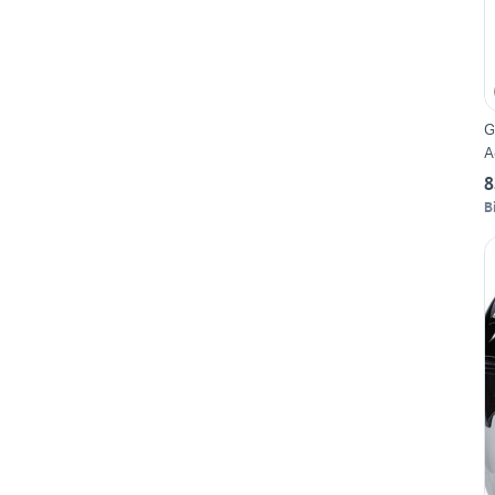
G
A
8
Bi