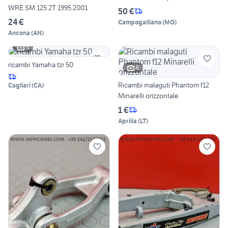
WRE SM 125 2T 1995 2001
50 €
24 €
Campogalliano
(
MO
)
Ancona
(
AN
)
5
ricambi Yamaha tzr 50
6
Ricambi malaguti Phantom f12
Cagliari
(
CA
)
Minarelli orizzontale
1 €
Aprilia
(
LT
)