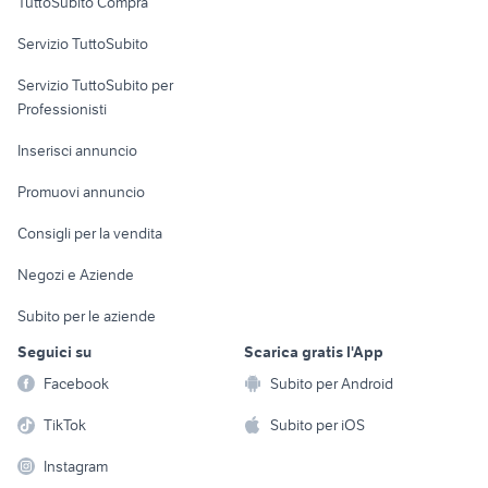
TuttoSubito Compra
commerciali
Servizio TuttoSubito
elettronica
per la casa e la
sports e hobby
Servizio TuttoSubito per
persona
Informatica
Animali
Professionisti
Arredamento e
Console e
Accessori per
Casalinghi
Inserisci annuncio
Videogiochi
animali
Elettrodomestici
Promuovi annuncio
Audio/Video
Musica e Film
Giardino e Fai da te
Consigli per la vendita
Fotografia
Libri e Riviste
Abbigliamento e
Negozi e Aziende
Telefonia
Strumenti Musicali
Accessori
Subito per le aziende
Sports
Tutto per i bambini
Seguici su
Scarica gratis l'App
Biciclette
Facebook
Subito per Android
Collezionismo
TikTok
Subito per iOS
Instagram