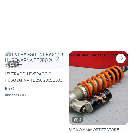
3
LEVERAGGI LEVERAGGIO
HUSQVARNA TE 250 2005 2006
TE
85 €
Ancona
(
AN
)
3
MONO AMMORTIZZATORE