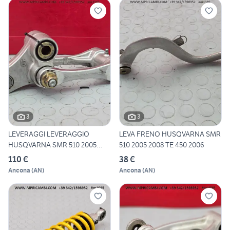
3
3
LEVERAGGI LEVERAGGIO
LEVA FRENO HUSQVARNA SMR
HUSQVARNA SMR 510 2005
510 2005 2008 TE 450 2006
2008 T
110 €
38 €
Ancona
(
AN
)
Ancona
(
AN
)