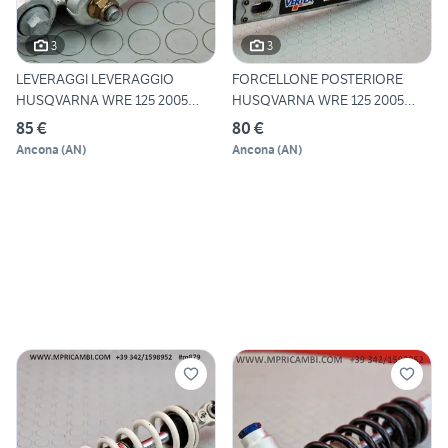
3
3
LEVERAGGI LEVERAGGIO
FORCELLONE POSTERIORE
HUSQVARNA WRE 125 2005
HUSQVARNA WRE 125 2005
2006 S
2006
85 €
80 €
Ancona
(
AN
)
Ancona
(
AN
)