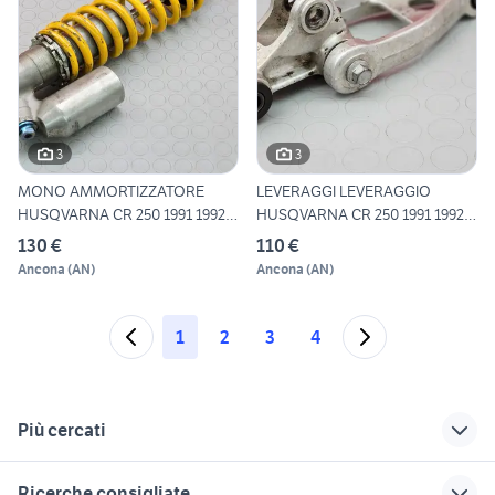
3
3
MONO AMMORTIZZATORE
LEVERAGGI LEVERAGGIO
HUSQVARNA CR 250 1991 1992
HUSQVARNA CR 250 1991 1992
WR
WR
130 €
110 €
Ancona
(
AN
)
Ancona
(
AN
)
1
2
3
4
Più cercati
Correlati
Richerche simili
Suggerimenti
Ricerche consigliate