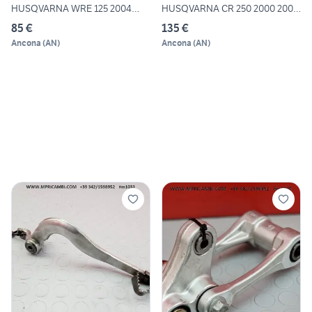
HUSQVARNA WRE 125 2004
HUSQVARNA CR 250 2000 2005
2005 S
WR
85 €
135 €
Ancona
(
AN
)
Ancona
(
AN
)