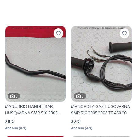
3
3
MANUBRIO HANDLEBAR
MANOPOLA GAS HUSQVARNA
HUSQVARNA SMR 510 2005
SMR 510 2005 2008 TE 450 20
2008 TE
28 €
32 €
Ancona
(
AN
)
Ancona
(
AN
)