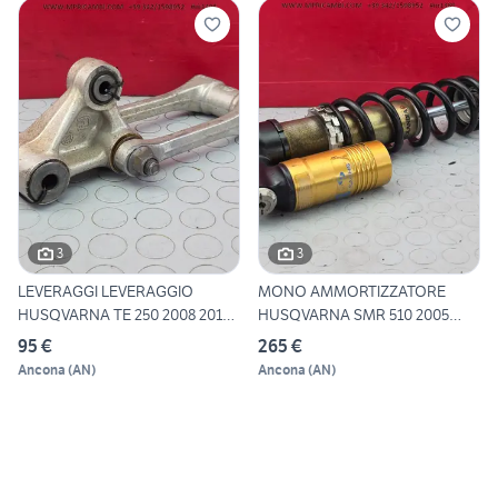
3
3
LEVERAGGI LEVERAGGIO
MONO AMMORTIZZATORE
HUSQVARNA TE 250 2008 2012
HUSQVARNA SMR 510 2005
TE
2008 TE
95 €
265 €
Ancona
(
AN
)
Ancona
(
AN
)