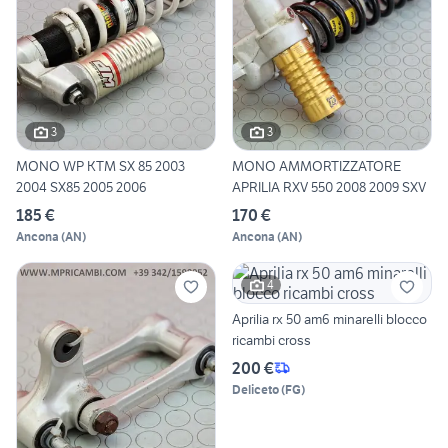
3
3
MONO WP KTM SX 85 2003
MONO AMMORTIZZATORE
2004 SX85 2005 2006
APRILIA RXV 550 2008 2009 SXV
185 €
170 €
Ancona
(
AN
)
Ancona
(
AN
)
4
Aprilia rx 50 am6 minarelli blocco
ricambi cross
200 €
Deliceto
(
FG
)