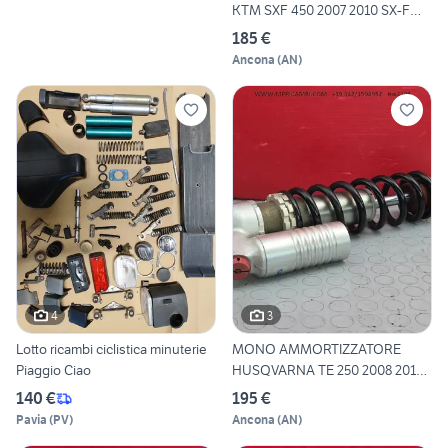
KTM SXF 450 2007 2010 SX-F
200
185 €
Ancona
(
AN
)
4
3
Lotto ricambi ciclistica minuterie
MONO AMMORTIZZATORE
Piaggio Ciao
HUSQVARNA TE 250 2008 2012
TE2
140 €
195 €
Pavia
(
PV
)
Ancona
(
AN
)