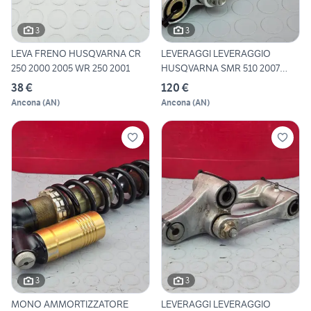
3
3
LEVA FRENO HUSQVARNA CR
LEVERAGGI LEVERAGGIO
250 2000 2005 WR 250 2001
HUSQVARNA SMR 510 2007
2008 T
38 €
120 €
Ancona
(
AN
)
Ancona
(
AN
)
3
3
MONO AMMORTIZZATORE
LEVERAGGI LEVERAGGIO