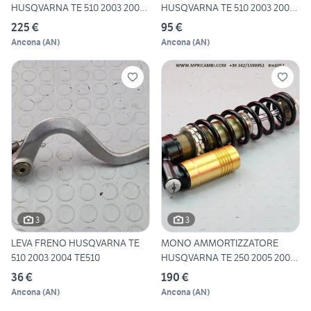
HUSQVARNA TE 510 2003 2004
HUSQVARNA TE 510 2003 2004
TE5
TE
225 €
95 €
Ancona
(
AN
)
Ancona
(
AN
)
3
3
LEVA FRENO HUSQVARNA TE
MONO AMMORTIZZATORE
510 2003 2004 TE510
HUSQVARNA TE 250 2005 2006
TE2
36 €
190 €
Ancona
(
AN
)
Ancona
(
AN
)