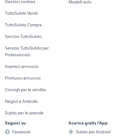
Gestisci cookies
Modelli auto
Case vacanza
TuttoSubito Vendi
Uffici e Locali
TuttoSubito Compra
commerciali
Servizio TuttoSubito
elettronica
per la casa e la
sports e hobby
Servizio TuttoSubito per
persona
Informatica
Animali
Professionisti
Arredamento e
Console e
Accessori per
Casalinghi
Inserisci annuncio
Videogiochi
animali
Elettrodomestici
Promuovi annuncio
Audio/Video
Musica e Film
Giardino e Fai da te
Consigli per la vendita
Fotografia
Libri e Riviste
Abbigliamento e
Negozi e Aziende
Telefonia
Strumenti Musicali
Accessori
Subito per le aziende
Sports
Tutto per i bambini
Seguici su
Scarica gratis l'App
Biciclette
Facebook
Subito per Android