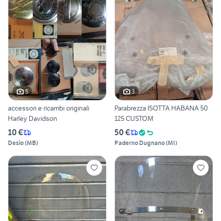
5
3
accessori e ricambi originali
Parabrezza ISOTTA HABANA 50
Harley Davidson
125 CUSTOM
10 €
50 €
Desio
(
MB
)
Paderno Dugnano
(
MI
)