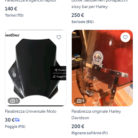
Parabrezza a sgancio rapido
Borse Saddlemen portapacchi
sissy bar per Harley
140 €
250 €
Torino
(
TO
)
Sorisole
(
BG
)
3
4
Parabrezza Universale Moto
Parabrezza originale Harley
Davidson
30 €
200 €
Foggia
(
FG
)
Rignano sull'Arno
(
FI
)