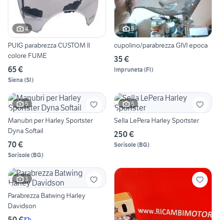
4
5
PUIG parabrezza CUSTOM II
cupolino/parabrezza GIVI epoca
colore FUME
35 €
65 €
Impruneta
(
FI
)
Siena
(
SI
)
5
5
Manubri per Harley Sportster
Sella LePera Harley Sportster
Dyna Softail
250 €
70 €
Sorisole
(
BG
)
Sorisole
(
BG
)
3
Parabrezza Batwing Harley
Davidson
50 €