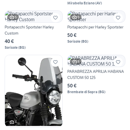
Mirabella Eclano
(
AV
)
5
5
Portapacchi Sportster Harley
Portapacchi per Harley Sportster
Custom
50 €
40 €
Sorisole
(
BG
)
Sorisole
(
BG
)
8
PARABREZZA APRILIA HABANA
CUSTOM 50 125
50 €
Brembate di Sopra
(
BG
)
4