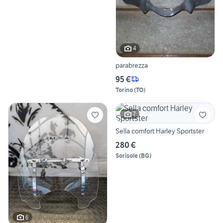
4
parabrezza
95 €
Torino
(
TO
)
7
Sella comfort Harley Sportster
280 €
Sorisole
(
BG
)
6