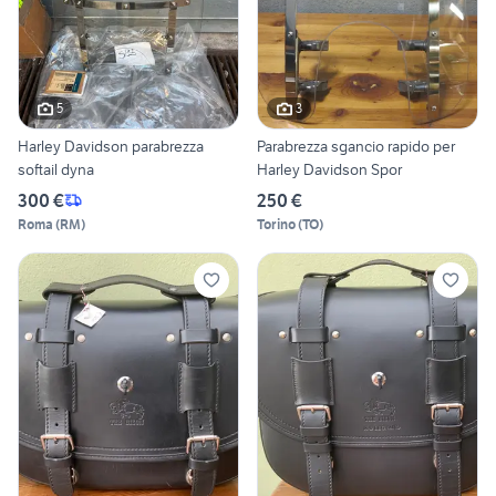
5
3
Harley Davidson parabrezza
Parabrezza sgancio rapido per
softail dyna
Harley Davidson Spor
300 €
250 €
Roma
(
RM
)
Torino
(
TO
)