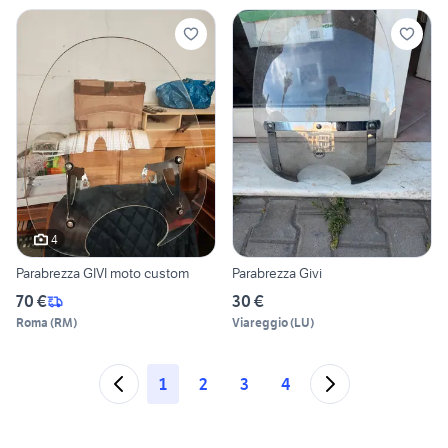
4
Parabrezza GIVI moto custom
Parabrezza Givi
70 €
30 €
Roma
(
RM
)
Viareggio
(
LU
)
1
2
3
4