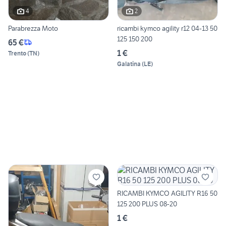
4
2
Parabrezza Moto
ricambi kymco agility r12 04-13 50
125 150 200
65 €
1 €
Trento
(
TN
)
Galatina
(
LE
)
RICAMBI KYMCO AGILITY R16 50
125 200 PLUS 08-20
1 €