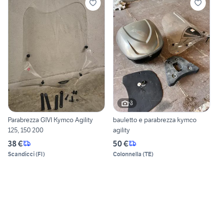
3
Parabrezza GIVI Kymco Agility
bauletto e parabrezza kymco
125, 150 200
agility
38 €
50 €
Scandicci
(
FI
)
Colonnella
(
TE
)