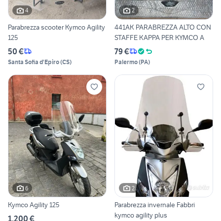
4
2
Parabrezza scooter Kymco Agility
441AK PARABREZZA ALTO CON
125
STAFFE KAPPA PER KYMCO A
50 €
79 €
Santa Sofia d'Epiro
(
CS
)
Palermo
(
PA
)
6
2
Kymco Agility 125
Parabrezza invernale Fabbri
kymco agility plus
1.200 €