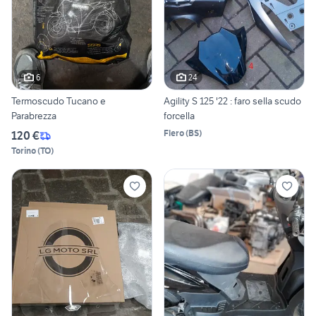
6
24
Termoscudo Tucano e
Agility S 125 '22 : faro sella scudo
Parabrezza
forcella
Flero
(
BS
)
120 €
Torino
(
TO
)