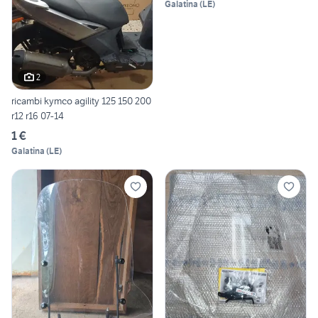
Galatina
(
LE
)
2
ricambi kymco agility 125 150 200
r12 r16 07-14
1 €
Galatina
(
LE
)