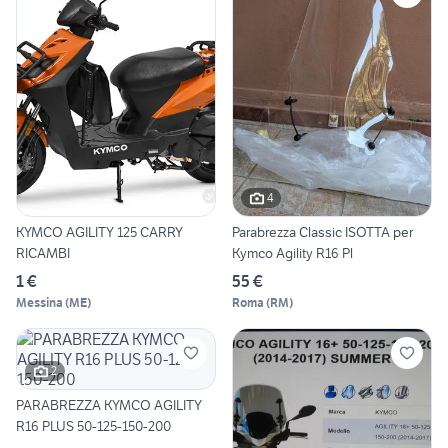
4
KYMCO AGILITY 125 CARRY
Parabrezza Classic ISOTTA per
RICAMBI
Kymco Agility R16 Pl
1 €
55 €
Messina
(
ME
)
Roma
(
RM
)
2
PARABREZZA KYMCO AGILITY
R16 PLUS 50-125-150-200