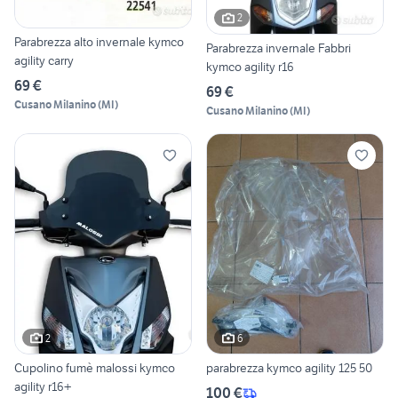
2
Parabrezza alto invernale kymco
Parabrezza invernale Fabbri
agility carry
kymco agility r16
69 €
69 €
Cusano Milanino
(
MI
)
Cusano Milanino
(
MI
)
2
6
Cupolino fumè malossi kymco
parabrezza kymco agility 125 50
agility r16+
100 €