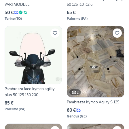
VARI MODELLI
50 125 r10 r12 c
50 €
65 €
Torino
(
TO
)
Palermo
(
PA
)
Parabrezza faco kymco agility
2
plus 50 125 150 200
Parabrezza Kymco Agility S 125
65 €
Palermo
(
PA
)
60 €
Genova
(
GE
)