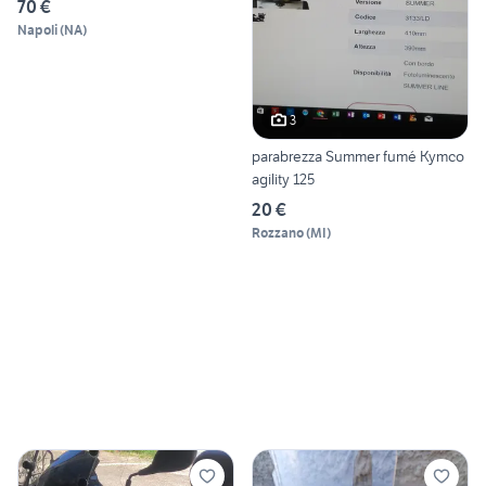
70 €
Napoli
(
NA
)
3
parabrezza Summer fumé Kymco
agility 125
20 €
Rozzano
(
MI
)