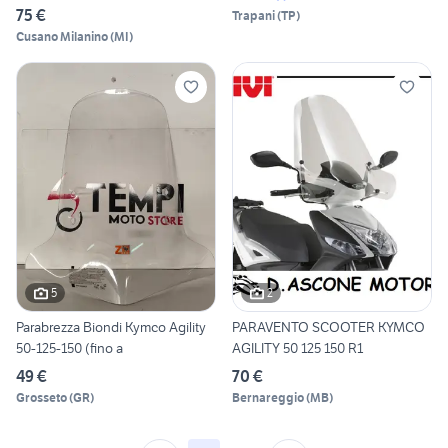
75 €
Trapani
(
TP
)
Cusano Milanino
(
MI
)
5
2
Parabrezza Biondi Kymco Agility
PARAVENTO SCOOTER KYMCO
50-125-150 (fino a
AGILITY 50 125 150 R1
49 €
70 €
Grosseto
(
GR
)
Bernareggio
(
MB
)