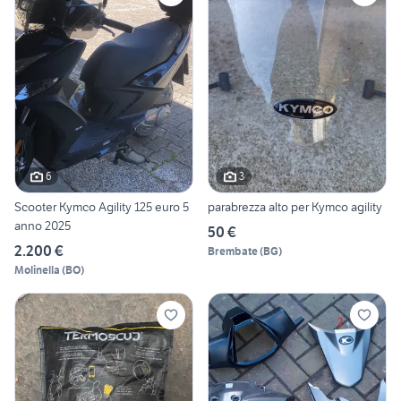
6
3
Scooter Kymco Agility 125 euro 5
parabrezza alto per Kymco agility
anno 2025
50 €
2.200 €
Brembate
(
BG
)
Molinella
(
BO
)