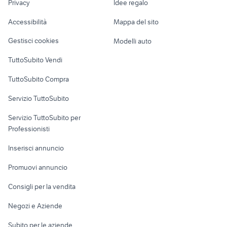
Privacy
Idee regalo
Garage e box
vespa s moto
kawasaki zx6r moto Lombardia
Caravan e Camper
Accessibilità
Mappa del sito
Loft, mansarde e
Veicoli commerciali
altro
Gestisci cookies
Modelli auto
Case vacanza
TuttoSubito Vendi
Uffici e Locali
TuttoSubito Compra
commerciali
Servizio TuttoSubito
elettronica
per la casa e la
sports e hobby
Servizio TuttoSubito per
persona
Informatica
Animali
Professionisti
Arredamento e
Console e
Accessori per
Casalinghi
Inserisci annuncio
Videogiochi
animali
Elettrodomestici
Promuovi annuncio
Audio/Video
Musica e Film
Giardino e Fai da te
Consigli per la vendita
Fotografia
Libri e Riviste
Abbigliamento e
Negozi e Aziende
Telefonia
Strumenti Musicali
Accessori
Subito per le aziende