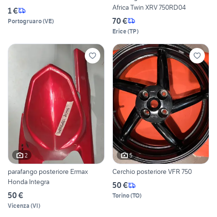
Africa Twin XRV 750RD04
1 €
70 €
Portogruaro
(
VE
)
Erice
(
TP
)
2
5
parafango posteriore Ermax
Cerchio posteriore VFR 750
Honda Integra
50 €
50 €
Torino
(
TO
)
Vicenza
(
VI
)