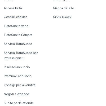
Garage e box
sachs roadster 800
moto da donna usate
Caravan e Camper
Accessibilità
Mappa del sito
Loft, mansarde e
Veicoli commerciali
altro
Gestisci cookies
Modelli auto
Case vacanza
TuttoSubito Vendi
Uffici e Locali
TuttoSubito Compra
commerciali
Servizio TuttoSubito
elettronica
per la casa e la
sports e hobby
Servizio TuttoSubito per
persona
Informatica
Animali
Professionisti
Arredamento e
Console e
Accessori per
Casalinghi
Inserisci annuncio
Videogiochi
animali
Elettrodomestici
Promuovi annuncio
Audio/Video
Musica e Film
Giardino e Fai da te
Consigli per la vendita
Fotografia
Libri e Riviste
Abbigliamento e
Negozi e Aziende
Telefonia
Strumenti Musicali
Accessori
Subito per le aziende
Sports