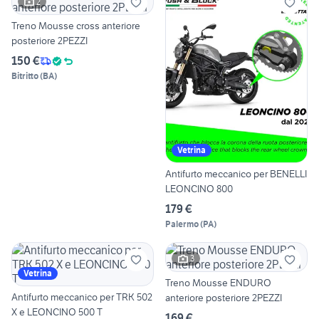
2
Treno Mousse cross anteriore
posteriore 2PEZZI
150 €
Bitritto
(
BA
)
Vetrina
Antifurto meccanico per BENELLI
LEONCINO 800
179 €
Palermo
(
PA
)
3
Vetrina
Treno Mousse ENDURO
Antifurto meccanico per TRK 502
anteriore posteriore 2PEZZI
X e LEONCINO 500 T
169 €