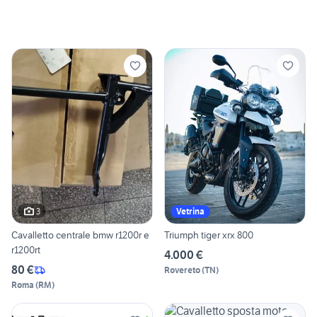
3
Vetrina
Cavalletto centrale bmw r1200r e
Triumph tiger xrx 800
r1200rt
4.000 €
80 €
Rovereto
(
TN
)
Roma
(
RM
)