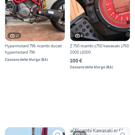
12
4
Hypermotard 796 ricambi ducati
Z 750 ricambi z750 kawasaki z750
hypermotard 796
2005 z1000
Cassano delle Murge
(
BA
)
100 €
Cassano delle Murge
(
BA
)
26