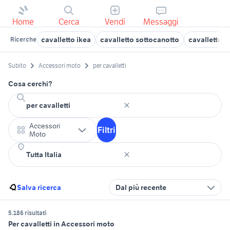
Home
Cerca
Vendi
Messaggi
cavalletto ikea
cavalletto sottocanotto
cavalletto 
Ricerche
Subito
Accessori moto
per cavalletti
Cosa cerchi?
Accessori
Filtri
Moto
Salva ricerca
Dal più recente
5.186 risultati
Per cavalletti in Accessori moto