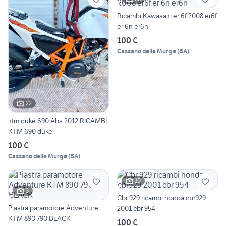
Ricambi Kawasaki er 6f 2008 er6f
er 6n er6n
100 €
Cassano delle Murge
(
BA
)
22
ktm duke 690 Abs 2012 RICAMBI
KTM 690 duke
100 €
Cassano delle Murge
(
BA
)
10
3
Cbr 929 ricambi honda cbr929
Piastra paramotore Adventure
2001 cbr 954
KTM 890 790 BLACK
100 €