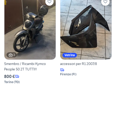
3
Vetrina
Smembro / Ricambi Kymco
accessori per R1 2007/8
People 50 2T TUTTI!!
Firenze
(
FI
)
800 €
Torino
(
TO
)