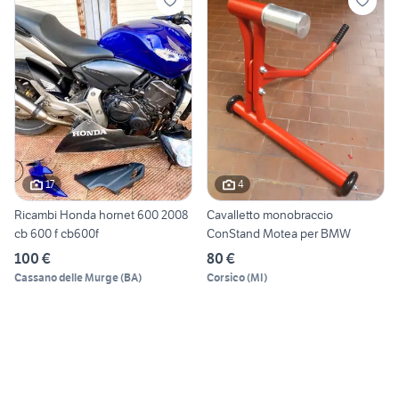
17
4
Ricambi Honda hornet 600 2008
Cavalletto monobraccio
cb 600 f cb600f
ConStand Motea per BMW
100 €
80 €
Cassano delle Murge
(
BA
)
Corsico
(
MI
)