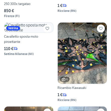
250 300x targatao
1 €
850 €
Riccione
(
RN
)
Firenze
(
FI
)
Vetrina
Cavalletto sposta moto
piroettante
110 €
Settimo Milanese
(
MI
)
6
Ricambio Kawasaki
1 €
Riccione
(
RN
)