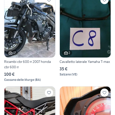
17
2
Ricambi cbr 600 rr 2007 honda
Cavalletto laterale Yamaha T-max
cbr 600 rr
35 €
100 €
Salzano
(
VE
)
Cassano delle Murge
(
BA
)