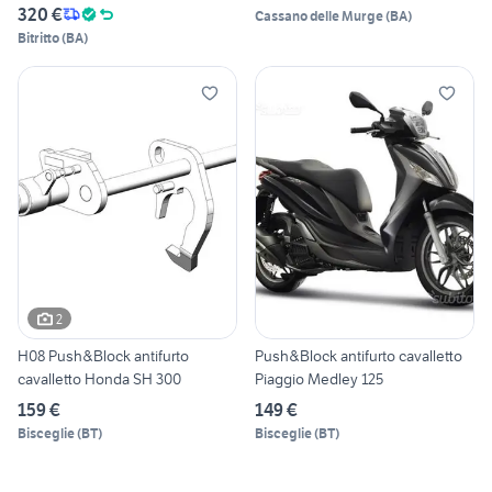
320 €
Cassano delle Murge
(
BA
)
Bitritto
(
BA
)
2
H08 Push&Block antifurto
Push&Block antifurto cavalletto
cavalletto Honda SH 300
Piaggio Medley 125
159 €
149 €
Bisceglie
(
BT
)
Bisceglie
(
BT
)