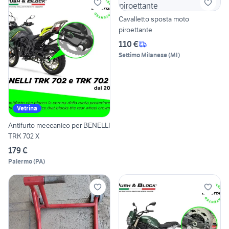
Cavalletto sposta moto
piroettante
110 €
Settimo Milanese
(
MI
)
Vetrina
Antifurto meccanico per BENELLI
TRK 702 X
179 €
Palermo
(
PA
)