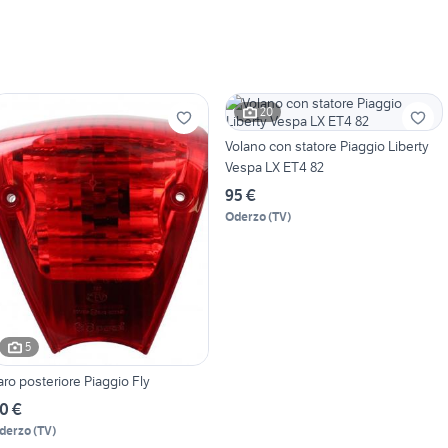
20
Volano con statore Piaggio Liberty
Vespa LX ET4 82
95 €
Oderzo
(
TV
)
5
aro posteriore Piaggio Fly
0 €
derzo
(
TV
)