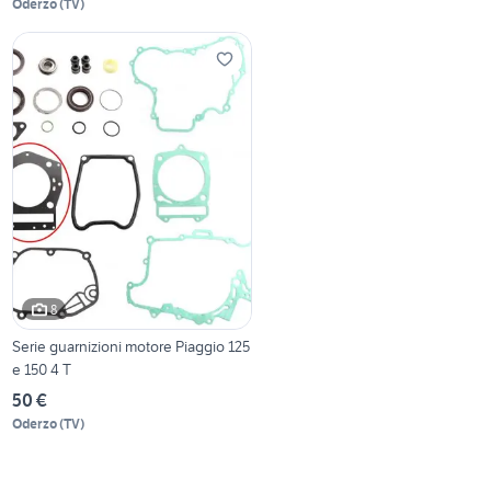
Oderzo
(
TV
)
8
Serie guarnizioni motore Piaggio 125
e 150 4 T
50 €
Oderzo
(
TV
)