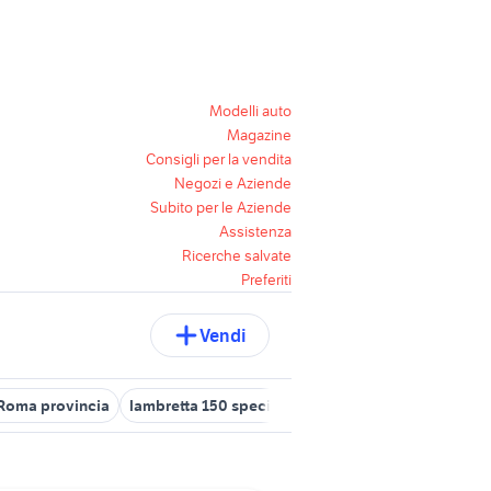
Modelli auto
Magazine
Consigli per la vendita
Negozi e Aziende
Subito per le Aziende
Assistenza
Ricerche salvate
Preferiti
Vendi
 Roma provincia
lambretta 150 special
piaggio np6
piaggio zi