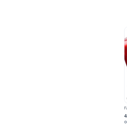
F
4
O