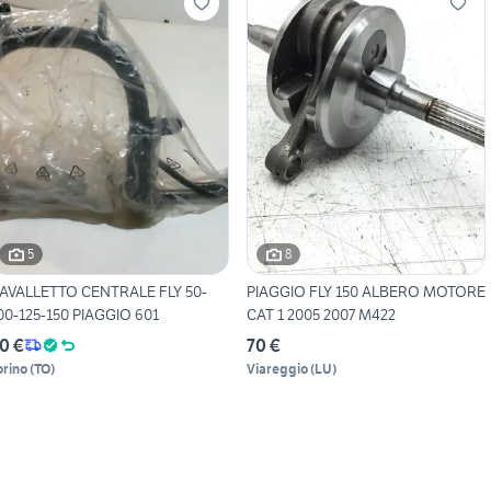
5
8
AVALLETTO CENTRALE FLY 50-
PIAGGIO FLY 150 ALBERO MOTORE
00-125-150 PIAGGIO 601
CAT 1 2005 2007 M422
0 €
70 €
orino
(
TO
)
Viareggio
(
LU
)