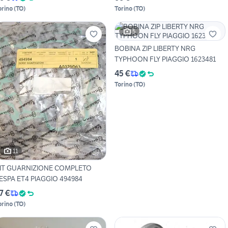
orino
(
TO
)
Torino
(
TO
)
5
BOBINA ZIP LIBERTY NRG
TYPHOON FLY PIAGGIO 1623481
45 €
Torino
(
TO
)
11
IT GUARNIZIONE COMPLETO
ESPA ET4 PIAGGIO 494984
7 €
orino
(
TO
)