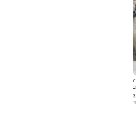
C
1
3
T