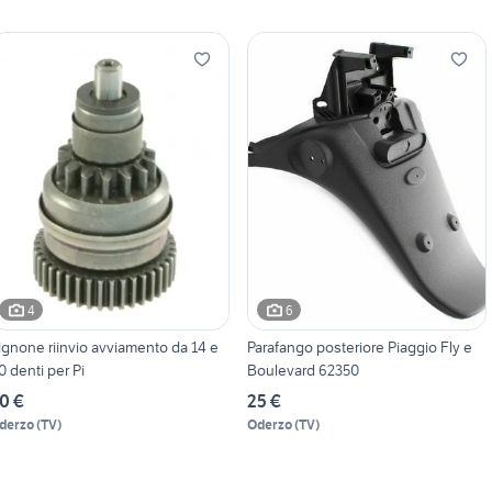
4
6
ignone riinvio avviamento da 14 e
Parafango posteriore Piaggio Fly e
0 denti per Pi
Boulevard 62350
0 €
25 €
derzo
(
TV
)
Oderzo
(
TV
)