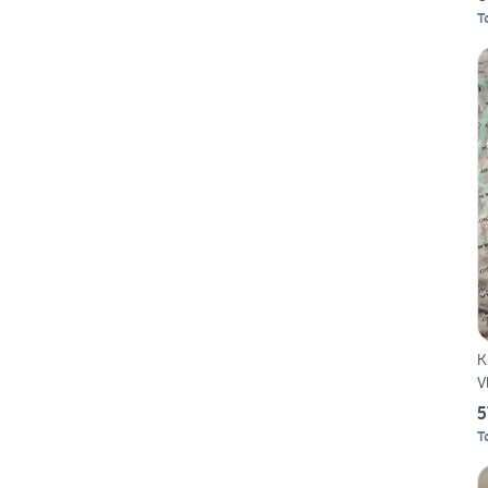
T
K
V
5
T