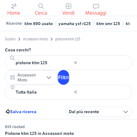
Home
Cerca
Vendi
Messaggi
ktm 690 usato
yamaha yzf r125
ktm smr 125
ktm r
Ricerche
Subito
Accessori moto
pistone ktm 125
Cosa cerchi?
Accessori
Filtri
Moto
Salva ricerca
Dal più recente
935 risultati
Pistone ktm 125 in Accessori moto