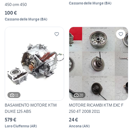
Cassano delle Murge
(
BA
)
450 crm 450
100 €
Cassano delle Murge
(
BA
)
11
20
BASAMENTO MOTORE KTM
MOTORE RICAMBI KTM EXC F
DUKE 125 ABS
250 4T 2008 2011
579 €
24 €
Loro Ciuffenna
(
AR
)
Ancona
(
AN
)