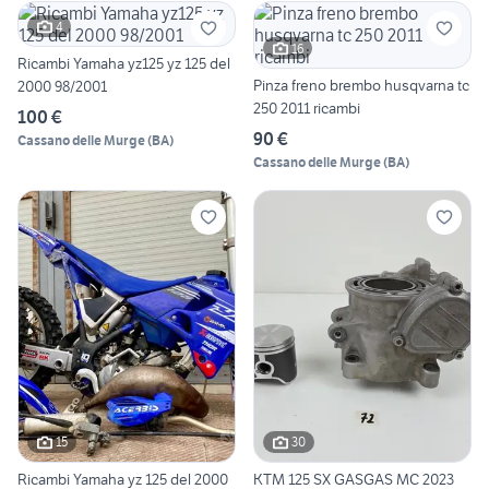
4
16
Ricambi Yamaha yz125 yz 125 del
Pinza freno brembo husqvarna tc
2000 98/2001
250 2011 ricambi
100 €
90 €
Cassano delle Murge
(
BA
)
Cassano delle Murge
(
BA
)
15
30
Ricambi Yamaha yz 125 del 2000
KTM 125 SX GASGAS MC 2023