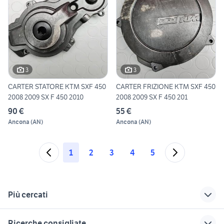
3
3
CARTER STATORE KTM SXF 450
CARTER FRIZIONE KTM SXF 450
2008 2009 SX F 450 2010
2008 2009 SX F 450 201
90 €
55 €
Ancona
(
AN
)
Ancona
(
AN
)
1
2
3
4
5
Più cercati
Correlati
Richerche simili
Suggerimenti
Ricerche consigliate