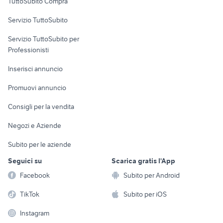
TuttoSubito Compra
commerciali
Servizio TuttoSubito
elettronica
per la casa e la
sports e hobby
Servizio TuttoSubito per
persona
Informatica
Animali
Professionisti
Arredamento e
Console e
Accessori per
Casalinghi
Inserisci annuncio
Videogiochi
animali
Elettrodomestici
Promuovi annuncio
Audio/Video
Musica e Film
Giardino e Fai da te
Consigli per la vendita
Fotografia
Libri e Riviste
Abbigliamento e
Negozi e Aziende
Telefonia
Strumenti Musicali
Accessori
Subito per le aziende
Sports
Tutto per i bambini
Seguici su
Scarica gratis l'App
Biciclette
Facebook
Subito per Android
Collezionismo
TikTok
Subito per iOS
Instagram