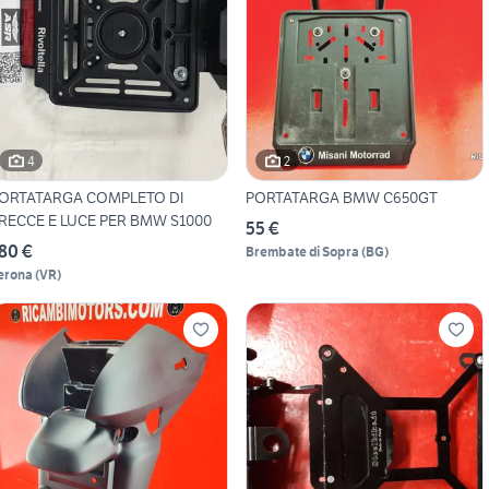
4
2
ORTATARGA COMPLETO DI
PORTATARGA BMW C650GT
RECCE E LUCE PER BMW S1000
55 €
80 €
Brembate di Sopra
(
BG
)
erona
(
VR
)