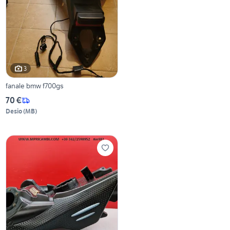
3
fanale bmw f700gs
70 €
Desio
(
MB
)