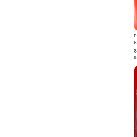
P
R
8
B