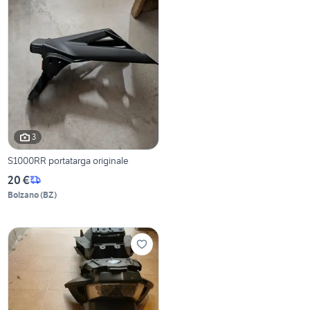
3
S1000RR portatarga originale
20 €
Bolzano
(
BZ
)