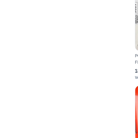
P
F
1
V