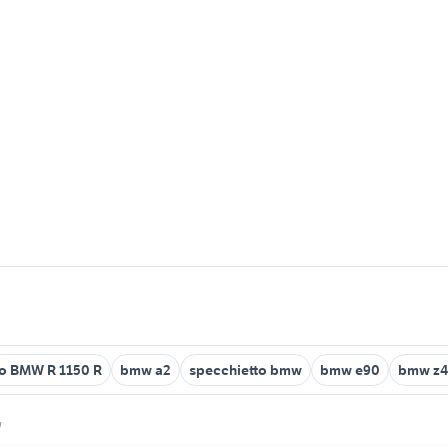
o BMW R 1150 R
bmw a2
specchietto bmw
bmw e90
bmw z4
w