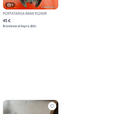
6
PORTATARGA BMW R1200R
45 €
Brembate di Sopra
(
BG
)