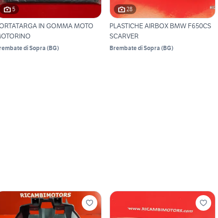
5
28
ORTATARGA IN GOMMA MOTO
PLASTICHE AIRBOX BMW F650CS
OTORINO
SCARVER
rembate di Sopra
(
BG
)
Brembate di Sopra
(
BG
)