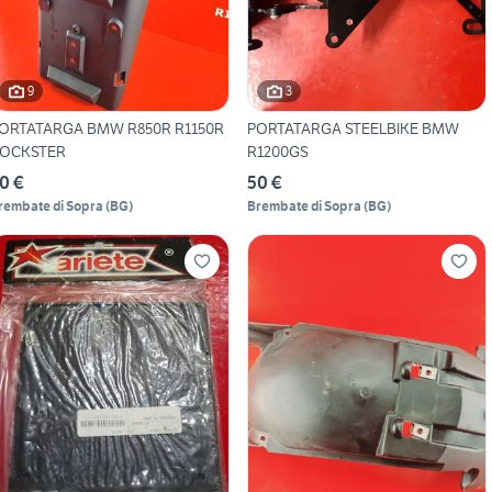
9
3
ORTATARGA BMW R850R R1150R
PORTATARGA STEELBIKE BMW
OCKSTER
R1200GS
0 €
50 €
rembate di Sopra
(
BG
)
Brembate di Sopra
(
BG
)