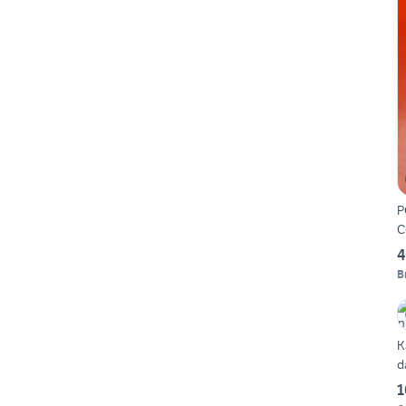
P
C
4
B
K
d
1