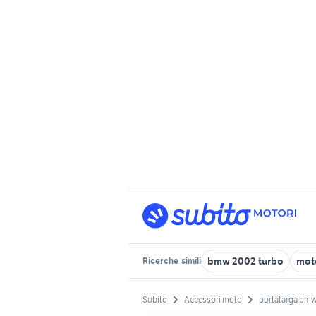
bmw 2002 turbo
mot
Ricerche
simili
Subito
Accessori moto
portatarga bm