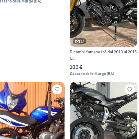
assano delle Murge
(
BA
)
17
Ricambi Yamaha fz8 dal 2010 al 2016
fz1
100 €
Cassano delle Murge
(
BA
)