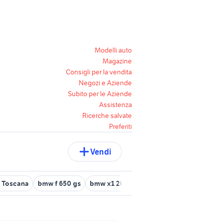
Modelli auto
Magazine
Consigli per la vendita
Negozi e Aziende
Subito per le Aziende
Assistenza
Ricerche salvate
Preferiti
Vendi
 Toscana
bmw f 650 gs
bmw x1 2016
bmw 507
bmw 320d in