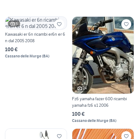
5
Kawasaki er 6n ricambi er6n er 6
n dal 2005 2008
100 €
Cassano delle Murge
(
BA
)
24
Fz6 yamaha fazer 600 ricambi
yamaha fz6 s1 2006
100 €
Cassano delle Murge
(
BA
)