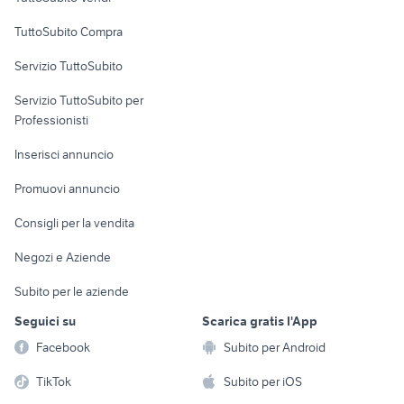
Uffici e Locali
TuttoSubito Compra
commerciali
Servizio TuttoSubito
elettronica
per la casa e la
sports e hobby
Servizio TuttoSubito per
persona
Informatica
Animali
Professionisti
Arredamento e
Console e
Accessori per
Casalinghi
Inserisci annuncio
Videogiochi
animali
Elettrodomestici
Promuovi annuncio
Audio/Video
Musica e Film
Giardino e Fai da te
Consigli per la vendita
Fotografia
Libri e Riviste
Abbigliamento e
Negozi e Aziende
Telefonia
Strumenti Musicali
Accessori
Subito per le aziende
Sports
Tutto per i bambini
Seguici su
Scarica gratis l'App
Biciclette
Facebook
Subito per Android
Collezionismo
TikTok
Subito per iOS