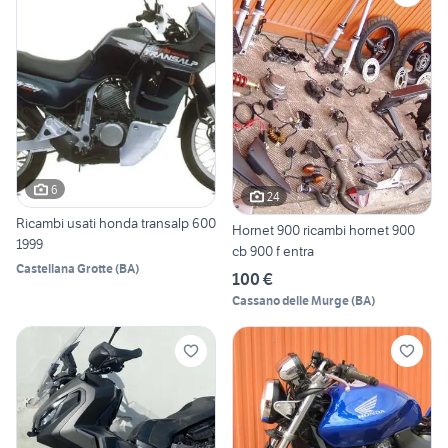
6
24
Ricambi usati honda transalp 600
Hornet 900 ricambi hornet 900
1999
cb 900 f entra
Castellana Grotte
(
BA
)
100 €
Cassano delle Murge
(
BA
)