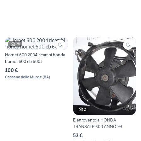
28
Hornet 600 2004 ricambi honda
hornet 600 cb 600 f
100 €
Cassano delle Murge
(
BA
)
2
Elettroventola HONDA
TRANSALP 600 ANNO 99
53 €