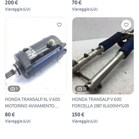
PISTONE
200 €
70 €
Viareggio
(
LU
)
Viareggio
(
LU
)
5
28
HONDA TRANSALP XL V 600
HONDA TRANSALP V 600
MOTORINO AVVIAMENTO
FORCELLA 1987 XL600VH%09
STARTE
80 €
150 €
Viareggio
(
LU
)
Viareggio
(
LU
)