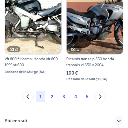
22
13
Vfr 800 fi ricambi Honda vfr 800
Ricambi transalp 650 honda
1999 vfr800
transalp xl 650 v 2004
Cassano delle Murge
(
BA
)
100 €
Cassano delle Murge
(
BA
)
1
2
3
4
5
Più cercati