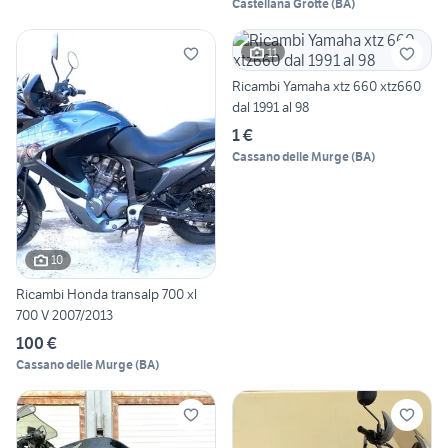
Castellana Grotte
(
BA
)
11
Ricambi Yamaha xtz 660 xtz660
dal 1991 al 98
1 €
Cassano delle Murge
(
BA
)
10
Ricambi Honda transalp 700 xl
700 V 2007/2013
100 €
Cassano delle Murge
(
BA
)