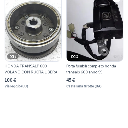
8
2
HONDA TRANSALP 600
Porta fusibili completo honda
VOLANO CON RUOTA LIBERA
transalp 600 anno 99
1997 19
100 €
45 €
Viareggio
(
LU
)
Castellana Grotte
(
BA
)