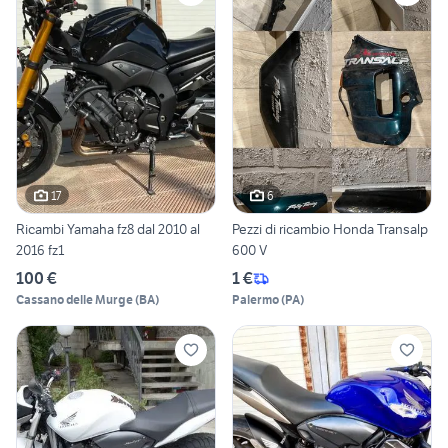
17
6
Ricambi Yamaha fz8 dal 2010 al
Pezzi di ricambio Honda Transalp
2016 fz1
600 V
100 €
1 €
Cassano delle Murge
(
BA
)
Palermo
(
PA
)