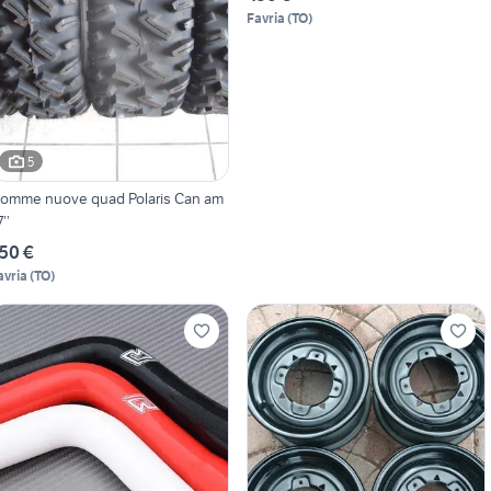
Favria
(
TO
)
5
omme nuove quad Polaris Can am
’’
50 €
avria
(
TO
)