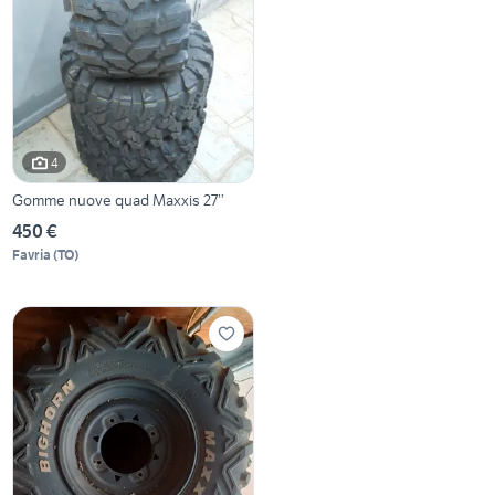
4
Gomme nuove quad Maxxis 27’’
450 €
Favria
(
TO
)