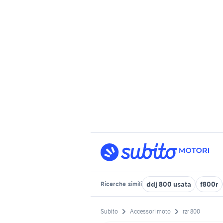
ddj 800 usata
f800r
Ricerche
simili
Subito
Accessori moto
rzr 800