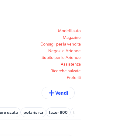
Modelli auto
Magazine
Consigli per la vendita
Negozi e Aziende
Subito per le Aziende
Assistenza
Ricerche salvate
Preferiti
Vendi
ure usata
polaris rzr
fazer 800
tmax 800
kawasaki 800
po