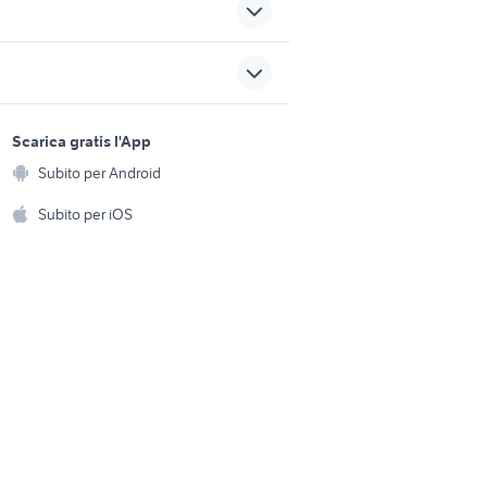
ricambi moto accessori moto
Bologna provincia
ssori
cinghia distribuzione polo
sports e hobby
a
Scarica gratis l'App
Animali
cassoni scarrabili usati
Subito per Android
ento e
Accessori per animali
motos enduro 125 2t
hi
Subito per iOS
Musica e Film
omestici
Libri e Riviste
e Fai da te
Strumenti Musicali
amento e
ri
Sports
 i bambini
Biciclette
Collezionismo