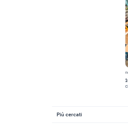
r
1
C
Più cercati
Correlati
R