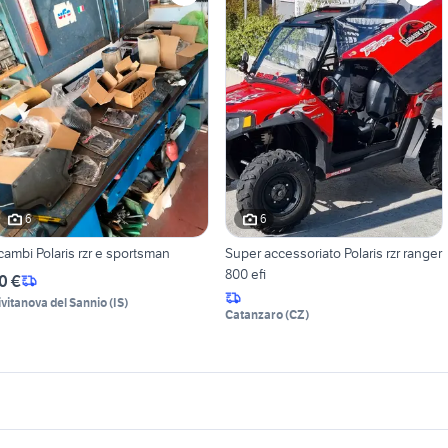
6
6
icambi Polaris rzr e sportsman
Super accessoriato Polaris rzr ranger
800 efi
0 €
ivitanova del Sannio
(
IS
)
Catanzaro
(
CZ
)
icherche simili
Suggerimenti