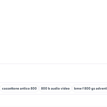
cassettone antico 800
800 b audio video
bmw f 800 gs advent