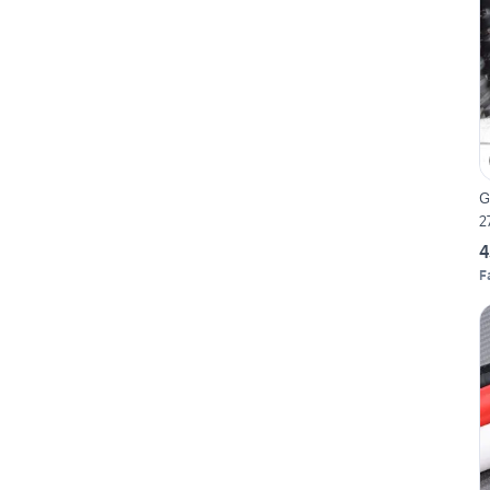
G
27
4
F