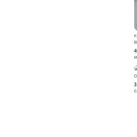
K
8
4
M
G
3
C