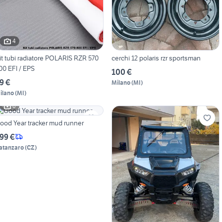
4
it tubi radiatore POLARIS RZR 570
cerchi 12 polaris rzr sportsman
00 EFI / EPS
100 €
9 €
Milano
(
MI
)
ilano
(
MI
)
6
ood Year tracker mud runner
99 €
atanzaro
(
CZ
)