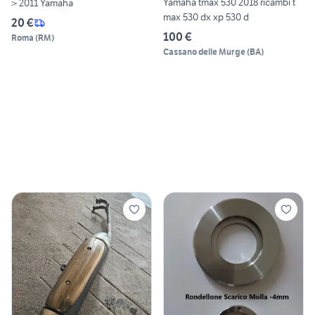
Yamaha tmax 530 2018 ricambi t
> 2011 Yamaha
max 530 dx xp 530 d
20 €
100 €
Roma
(
RM
)
Cassano delle Murge
(
BA
)