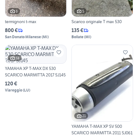
6
5
termignoni t-max
Scarico originale T max 530
800 €
135 €
San Donato Milanese
(
MI
)
Bollate
(
MI
)
14
YAMAHA XP T-MAX DX 530
SCARICO MARMITTA 2017 SJ145
120 €
Viareggio
(
LU
)
21
YAMAHA T-MAX XP SV 500
SCARICO MARMITTA 2011 SJ061