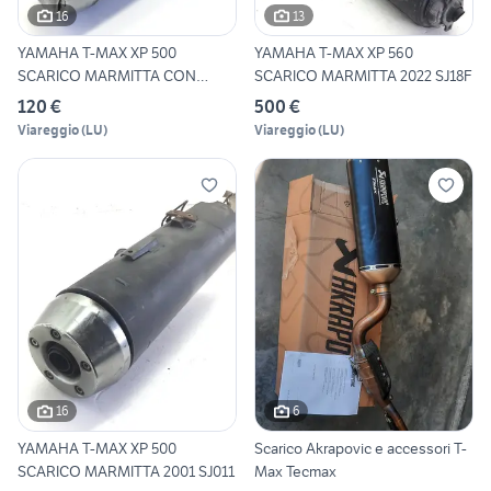
16
13
YAMAHA T-MAX XP 500
YAMAHA T-MAX XP 560
SCARICO MARMITTA CON
SCARICO MARMITTA 2022 SJ18F
ROTTURA S
120 €
500 €
Viareggio
(
LU
)
Viareggio
(
LU
)
16
6
YAMAHA T-MAX XP 500
Scarico Akrapovic e accessori T-
SCARICO MARMITTA 2001 SJ011
Max Tecmax