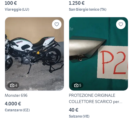
100 €
1.250 €
Viareggio
(
LU
)
San Giorgio Ionico
(
TA
)
4
5
Monster 696
PROTEZIONE ORIGINALE
COLLETTORE SCARICO per
4.000 €
YAMAHA
40 €
Catanzaro
(
CZ
)
Salzano
(
VE
)