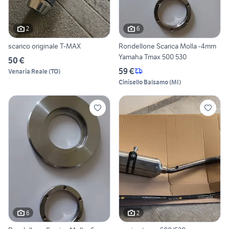
2
6
scarico originale T-MAX
Rondellone Scarica Molla -4mm
Yamaha Tmax 500 530
50 €
59 €
Venaria Reale
(
TO
)
Cinisello Balsamo
(
MI
)
6
2