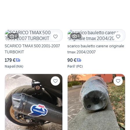
4
3
SCARICO TMAX 500 2001-2007
scarico bauletto carene originale
TURBOKIT
tmax 2004/2007
179 €
90 €
Napoli
(
NA
)
Forli'
(
FC
)