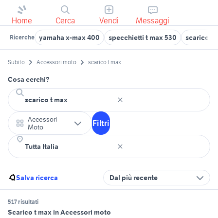
Home
Cerca
Vendi
Messaggi
yamaha x-max 400
specchietti t max 530
scarico p
Ricerche
Subito
Accessori moto
scarico t max
Cosa cerchi?
Accessori
Filtri
Moto
Salva ricerca
Dal più recente
517 risultati
Scarico t max in Accessori moto