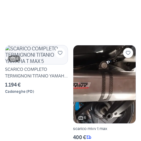
4
SCARICO COMPLETO
TERMIGNONI TITANIO YAMAHA
T MAX 5
1.194 €
Cadoneghe
(
PD
)
6
scarico mivv t max
400 €