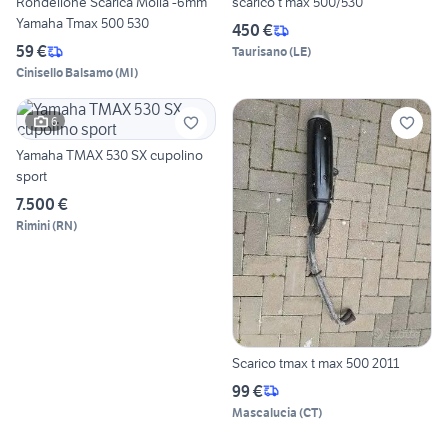
Rondellone Scarica Molla -6mm
scarico t max 500/530
Yamaha Tmax 500 530
450 €
59 €
Taurisano
(
LE
)
Cinisello Balsamo
(
MI
)
6
Yamaha TMAX 530 SX cupolino
sport
7.500 €
Rimini
(
RN
)
Scarico tmax t max 500 2011
99 €
Mascalucia
(
CT
)