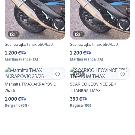
2
2
Scarico ajko t max 560/530
Scarico ajko t max 560/530
1.200 €
1.200 €
Martina Franca
(
TA
)
Martina Franca
(
TA
)
5
Marmitta TMAX AKRAPOVIC
SCARICO LEOVINCE SBK
25/26
TITANIUM TMAX
1.000 €
350 €
Bergamo
(
BG
)
Ragusa
(
RG
)