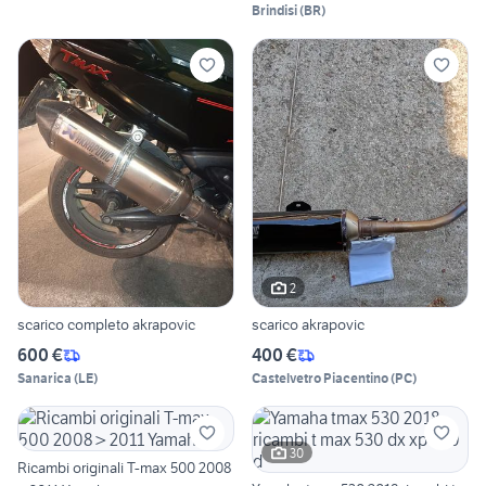
Brindisi
(
BR
)
2
scarico completo akrapovic
scarico akrapovic
600 €
400 €
Sanarica
(
LE
)
Castelvetro Piacentino
(
PC
)
30
Ricambi originali T-max 500 2008