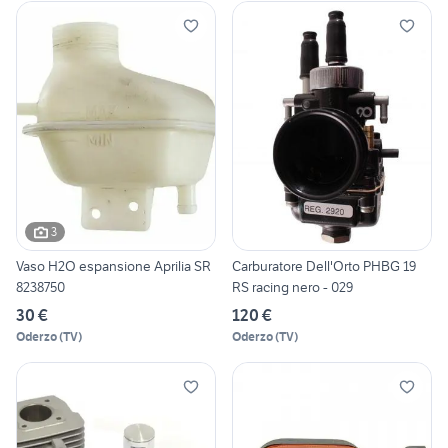
3
Vaso H2O espansione Aprilia SR
Carburatore Dell'Orto PHBG 19
8238750
RS racing nero - 029
30 €
120 €
Oderzo
(
TV
)
Oderzo
(
TV
)