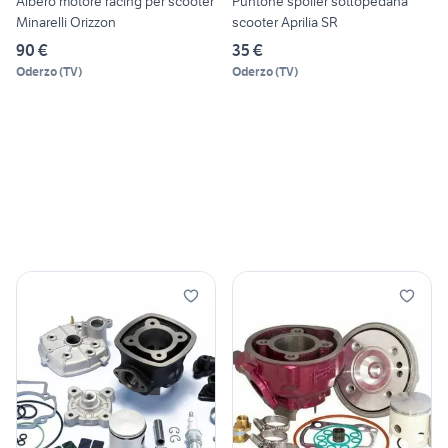
Albero motore racing per scooter
Puntone spoiler sottopedana
Minarelli Orizzon
scooter Aprilia SR
90 €
35 €
Oderzo
(
TV
)
Oderzo
(
TV
)