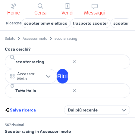
Home
Cerca
Vendi
Messaggi
scooter bmw elettrico
trasporto scooter
scooter 50
Ricerche
Subito
Accessori moto
scooter racing
Cosa cerchi?
Accessori
Filtri
Moto
Salva ricerca
Dal più recente
567 risultati
Scooter racing in Accessori moto