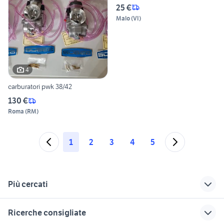
25 €
Malo
(
VI
)
4
carburatori pwk 38/42
130 €
Roma
(
RM
)
1
2
3
4
5
Più cercati
Correlati
Richerche simili
Suggerimenti
Ricerche consigliate
postazione sim
dm racing
rossi racing