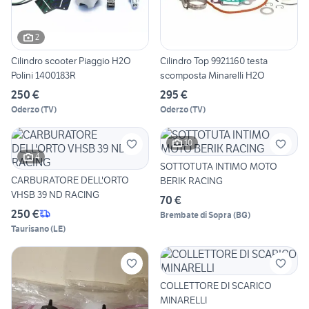
2
Cilindro scooter Piaggio H2O
Cilindro Top 9921160 testa
Polini 1400183R
scomposta Minarelli H2O
250 €
295 €
Oderzo
(
TV
)
Oderzo
(
TV
)
10
4
SOTTOTUTA INTIMO MOTO
CARBURATORE DELL'ORTO
BERIK RACING
VHSB 39 ND RACING
70 €
250 €
Brembate di Sopra
(
BG
)
Taurisano
(
LE
)
COLLETTORE DI SCARICO
MINARELLI