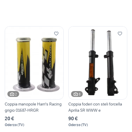
2
8
Coppia manopole Harri's Racing
Coppia foderi con steli forcella
grigio 01687-HRGR
Aprilia SR WWW e
20 €
90 €
Oderzo
(
TV
)
Oderzo
(
TV
)