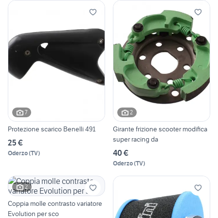
7
2
Protezione scarico Benelli 491
Girante frizione scooter modifica
super racing da
25 €
40 €
Oderzo
(
TV
)
Oderzo
(
TV
)
2
Coppia molle contrasto variatore
Evolution per sco