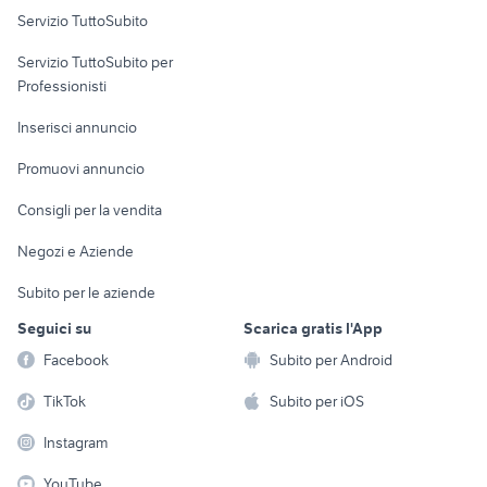
Servizio TuttoSubito
elettronica
per la casa e la
sports e hobby
Servizio TuttoSubito per
persona
Informatica
Animali
Professionisti
Arredamento e
Console e
Accessori per
Casalinghi
Inserisci annuncio
Videogiochi
animali
Elettrodomestici
Promuovi annuncio
Audio/Video
Musica e Film
Giardino e Fai da te
Consigli per la vendita
Fotografia
Libri e Riviste
Abbigliamento e
Negozi e Aziende
Telefonia
Strumenti Musicali
Accessori
Subito per le aziende
Sports
Tutto per i bambini
Seguici su
Scarica gratis l'App
Biciclette
Facebook
Subito per Android
Collezionismo
TikTok
Subito per iOS
Instagram
YouTube