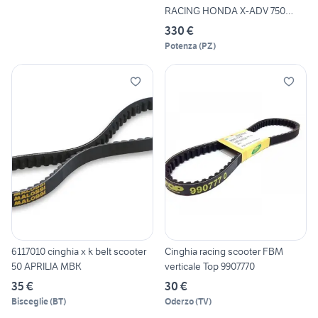
RACING HONDA X-ADV 750
H1420
330 €
Potenza
(
PZ
)
6117010 cinghia x k belt scooter
Cinghia racing scooter FBM
50 APRILIA MBK
verticale Top 9907770
35 €
30 €
Bisceglie
(
BT
)
Oderzo
(
TV
)