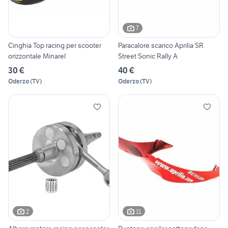
7
Cinghia Top racing per scooter
Paracalore scarico Aprilia SR
orizzontale Minarel
Street Sonic Rally A
30 €
40 €
Oderzo
(
TV
)
Oderzo
(
TV
)
2
11