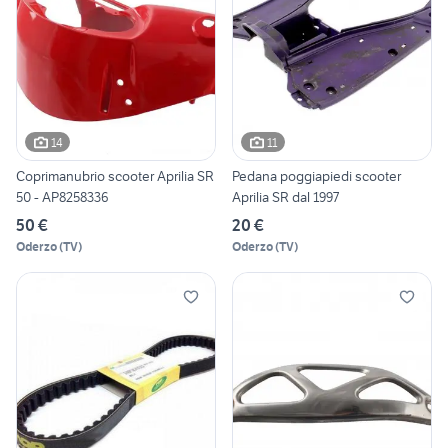
14
11
Coprimanubrio scooter Aprilia SR
Pedana poggiapiedi scooter
50 - AP8258336
Aprilia SR dal 1997
50 €
20 €
Oderzo
(
TV
)
Oderzo
(
TV
)