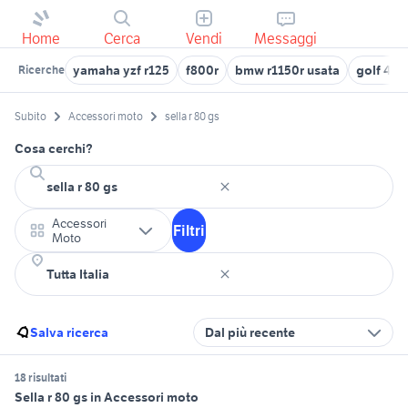
Home
Cerca
Vendi
Messaggi
yamaha yzf r125
f800r
bmw r1150r usata
golf 4 r3
Ricerche
Subito
Accessori moto
sella r 80 gs
Cosa cerchi?
Accessori
Filtri
Moto
Salva ricerca
Dal più recente
18 risultati
Sella r 80 gs in Accessori moto