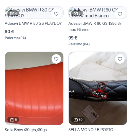
4
2
Adesivi BMW R 80 GS PLAYBOY
Adesivi BMW R 80 GS 1986 87
mod Bianco
80 €
99 €
Palermo
(
PA
)
Palermo
(
PA
)
6
30
Sella Bmw r80 g/s,r80gs
SELLA MONO / BIPOSTO