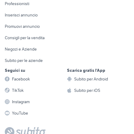
Informatica
Animali
Professionisti
Arredamento e
Console e
Accessori per
Casalinghi
Inserisci annuncio
Videogiochi
animali
Elettrodomestici
Promuovi annuncio
Audio/Video
Musica e Film
Giardino e Fai da te
Consigli per la vendita
Fotografia
Libri e Riviste
Abbigliamento e
Negozi e Aziende
Telefonia
Strumenti Musicali
Accessori
Subito per le aziende
Sports
Tutto per i bambini
Seguici su
Scarica gratis l'App
Biciclette
Facebook
Subito per Android
Collezionismo
TikTok
Subito per iOS
Instagram
YouTube