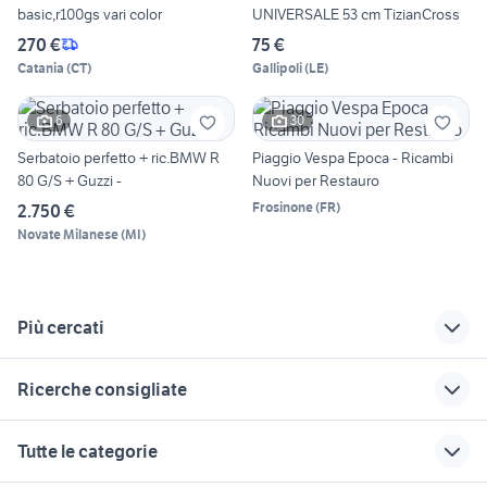
basic,r100gs vari color
UNIVERSALE 53 cm TizianCross
270 €
75 €
Catania
(
CT
)
Gallipoli
(
LE
)
6
30
Serbatoio perfetto + ric.BMW R
Piaggio Vespa Epoca - Ricambi
80 G/S + Guzzi -
Nuovi per Restauro
Frosinone
(
FR
)
2.750 €
Novate Milanese
(
MI
)
Più cercati
Correlati
Richerche simili
Suggerimenti
Ricerche consigliate
trattore fiat 80 90
bmw gs triple black
bmw r 80 gs ricambi
2017
yamaha x-max 400
motorino si
sella ribassata bmw
piaggio ape 50
Tutte le categorie
gs 1200
bmw r 100 gs
moto da strada
ducati monster 937 usata
cagiva mito 125
cupolino bmw f 650
bmw r100 gs
usata