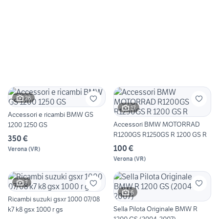
26
17
Accessori e ricambi BMW GS
Accessori BMW MOTORRAD
1200 1250 GS
R1200GS R1250GS R 1200 GS R
350 €
100 €
Verona
(
VR
)
Verona
(
VR
)
7
6
Ricambi suzuki gsxr 1000 07/08
Sella Pilota Originale BMW R
k7 k8 gsx 1000 r gs