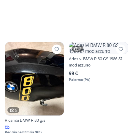
2
Adesivi BMW R 80 GS 1986 87
mod azzurro
99 €
Palermo
(
PA
)
5
Ricambi BMW R 80 g/s
Reggio nell'Emilia
(
RE
)