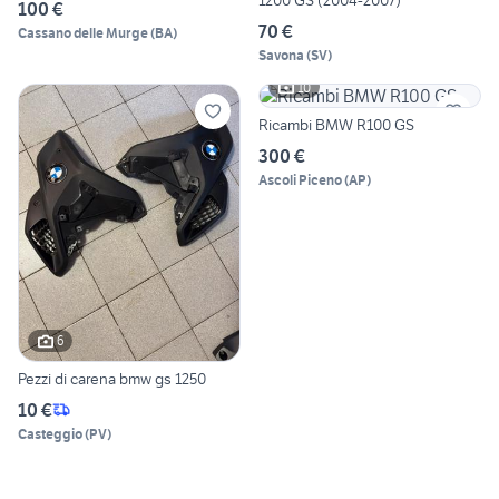
1200 GS (2004-2007)
100 €
70 €
Cassano delle Murge
(
BA
)
Savona
(
SV
)
10
Ricambi BMW R100 GS
300 €
Ascoli Piceno
(
AP
)
6
Pezzi di carena bmw gs 1250
10 €
Casteggio
(
PV
)