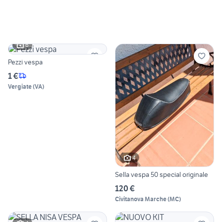
6
Pezzi vespa
1 €
Vergiate
(
VA
)
4
Sella vespa 50 special originale
120 €
Civitanova Marche
(
MC
)