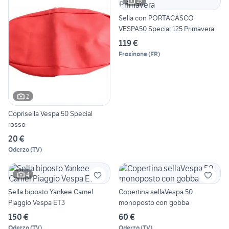
19
Sella con PORTACASCO
VESPA50 Special 125 Primavera
119 €
Frosinone
(
FR
)
2
Coprisella Vespa 50 Special
rosso
20 €
Oderzo
(
TV
)
4
Sella biposto Yankee Camel
Copertina sellaVespa 50
Piaggio Vespa ET3
monoposto con gobba
150 €
60 €
Oderzo
(
TV
)
Oderzo
(
TV
)