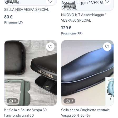
4
30
SELLA NISA VESPA SPECIAL
NUOVO KIT Assemblaggio *
80 €
VESPA 50 SPECIAL
Priverno
(
LT
)
129 €
Frosinone
(
FR
)
16
16
Kit Sella e Sellino Vespa 50
Sella senza Cinghietta centrale
FaroTondo anni 60
Vespa 50 N '63-'67