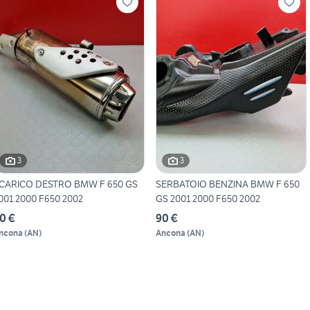
3
3
CARICO DESTRO BMW F 650 GS
SERBATOIO BENZINA BMW F 650
001 2000 F650 2002
GS 2001 2000 F650 2002
0 €
90 €
ncona
(
AN
)
Ancona
(
AN
)