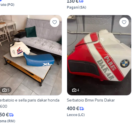
130 €
rato
(
PO
)
Pagani
(
SA
)
5
4
erbatoio e sella paris dakar honda
Serbatoio Bmw Psris Dakar
l600
400 €
50 €
Lecco
(
LC
)
oma
(
RM
)