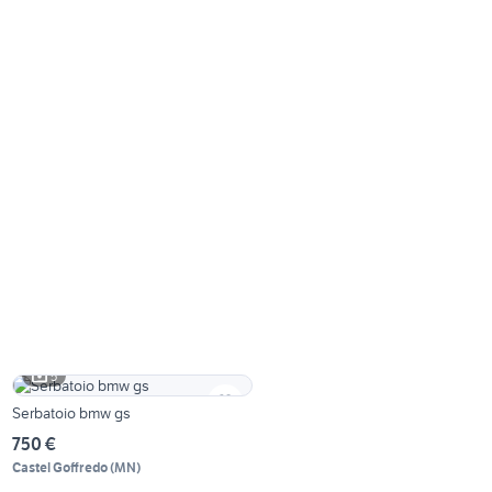
5
Serbatoio bmw gs
750 €
Castel Goffredo
(
MN
)