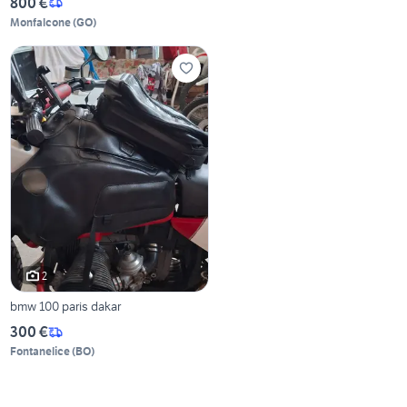
800 €
Monfalcone
(
GO
)
2
bmw 100 paris dakar
300 €
Fontanelice
(
BO
)