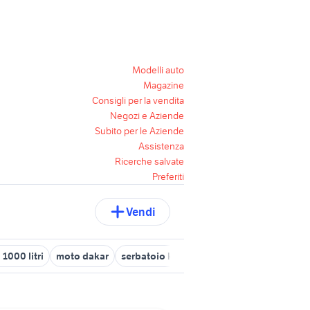
Modelli auto
Magazine
Consigli per la vendita
Negozi e Aziende
Subito per le Aziende
Assistenza
Ricerche salvate
Preferiti
Vendi
1000 litri
moto dakar
serbatoio kawasaki
xtz 750 dakar
ca