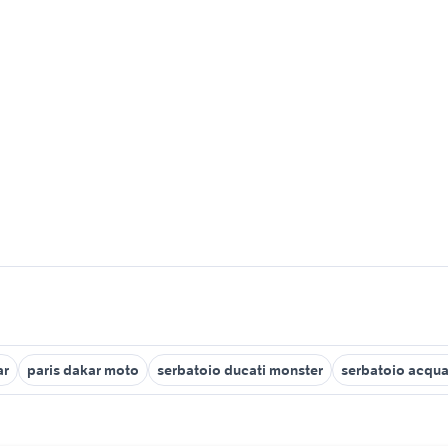
ar
paris dakar moto
serbatoio ducati monster
serbatoio acqua 