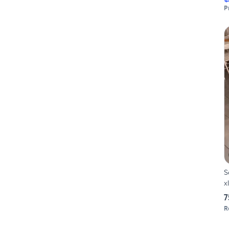
P
S
x
7
R