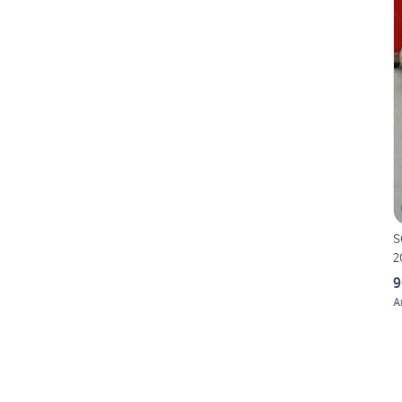
S
2
9
A