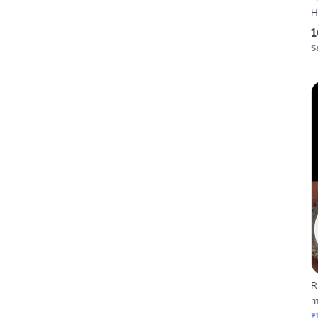
H
1
S
R
m