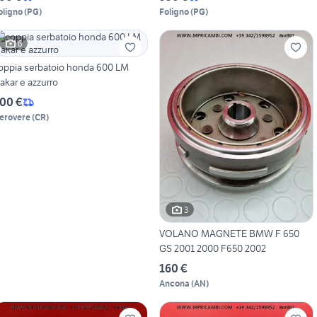
oligno
(
PG
)
Foligno
(
PG
)
6
oppia serbatoio honda 600 LM
akar e azzurro
00 €
erovere
(
CR
)
3
VOLANO MAGNETE BMW F 650
GS 2001 2000 F650 2002
160 €
Ancona
(
AN
)