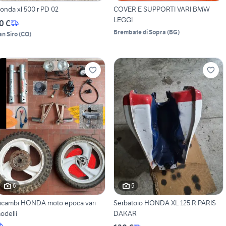
onda xl 500 r PD 02
COVER E SUPPORTI VARI BMW
LEGGI
0 €
Brembate di Sopra
(
BG
)
an Siro
(
CO
)
6
5
icambi HONDA moto epoca vari
Serbatoio HONDA XL 125 R PARIS
odelli
DAKAR