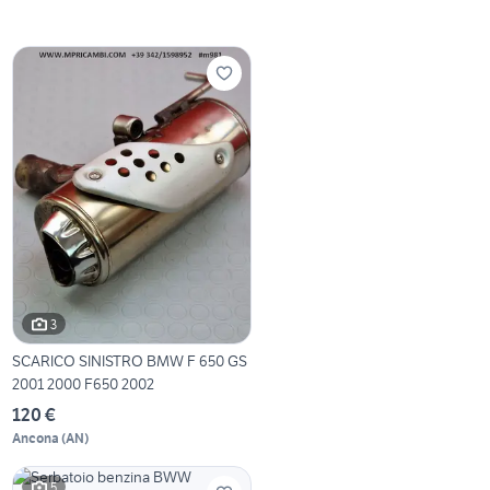
3
SCARICO SINISTRO BMW F 650 GS
2001 2000 F650 2002
120 €
Ancona
(
AN
)
5