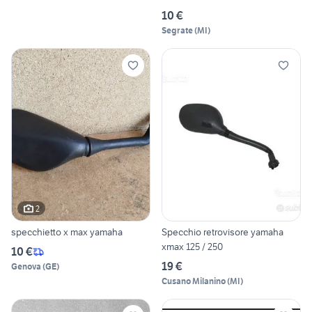
10 €
Segrate
(
MI
)
2
specchietto x max yamaha
Specchio retrovisore yamaha
xmax 125 / 250
10 €
19 €
Genova
(
GE
)
Cusano Milanino
(
MI
)