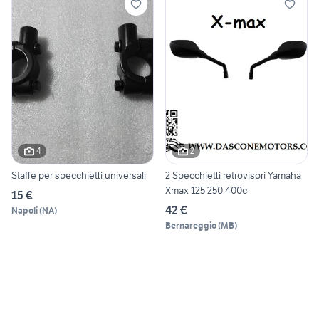
4
2
Staffe per specchietti universali
2 Specchietti retrovisori Yamaha
Xmax 125 250 400c
15 €
42 €
Napoli
(
NA
)
Bernareggio
(
MB
)