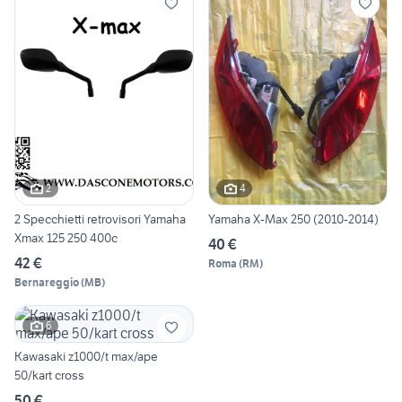
2
4
2 Specchietti retrovisori Yamaha
Yamaha X-Max 250 (2010-2014)
Xmax 125 250 400c
40 €
42 €
Roma
(
RM
)
Bernareggio
(
MB
)
6
Kawasaki z1000/t max/ape
50/kart cross
50 €