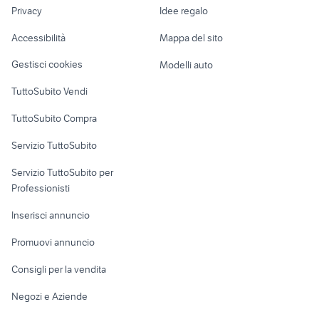
lavoro
fiat 500 epoca a milano e
Privacy
Idee regalo
Garage e box
kawasaki ninja 125
provincia
Caravan e Camper
Accessibilità
Mappa del sito
Loft, mansarde e
Veicoli commerciali
altro
Gestisci cookies
Modelli auto
Case vacanza
TuttoSubito Vendi
Uffici e Locali
TuttoSubito Compra
commerciali
Servizio TuttoSubito
elettronica
per la casa e la
sports e hobby
Servizio TuttoSubito per
persona
Informatica
Animali
Professionisti
Arredamento e
Console e
Accessori per
Casalinghi
Inserisci annuncio
Videogiochi
animali
Elettrodomestici
Promuovi annuncio
Audio/Video
Musica e Film
Giardino e Fai da te
Consigli per la vendita
Fotografia
Libri e Riviste
Abbigliamento e
Negozi e Aziende
Telefonia
Strumenti Musicali
Accessori