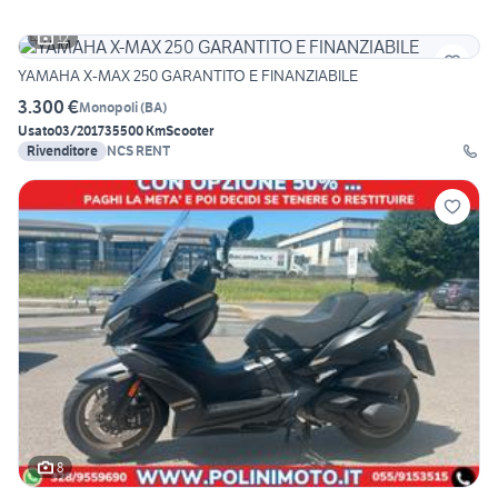
12
YAMAHA X-MAX 250 GARANTITO E FINANZIABILE
3.300 €
Monopoli
(
BA
)
Usato
03/2017
35500 Km
Scooter
Rivenditore
NCS RENT
8