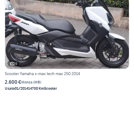
6
Scooter Yamaha x-max tech max 250 2014
2.600 €
Monza
(
MB
)
Usato
01/2014
14700 Km
Scooter