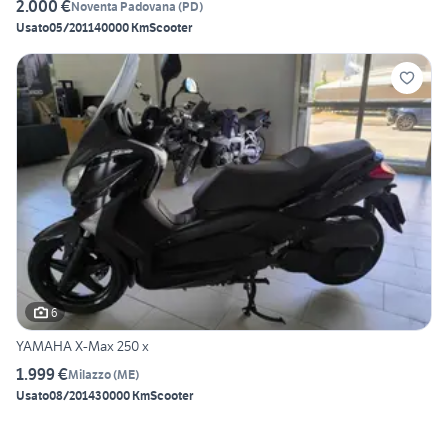
2.000 €
Noventa Padovana
(
PD
)
Usato
05/2011
40000 Km
Scooter
6
YAMAHA X-Max 250 x
1.999 €
Milazzo
(
ME
)
Usato
08/2014
30000 Km
Scooter