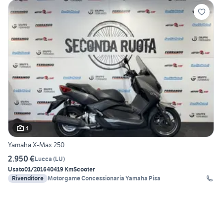
4
Yamaha X-Max 250
2.950 €
Lucca
(
LU
)
Usato
01/2016
40419 Km
Scooter
Rivenditore
Motorgame Concessionaria Yamaha Pisa