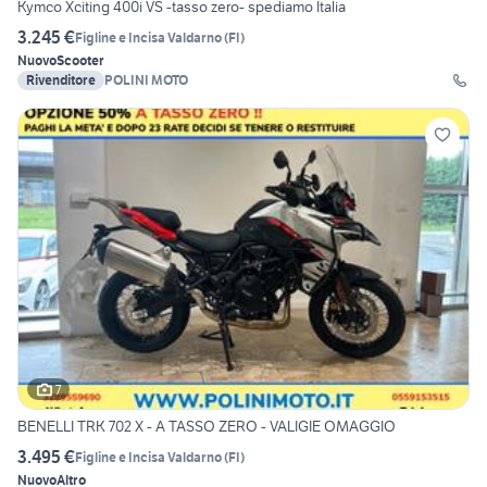
Kymco Xciting 400i VS -tasso zero- spediamo Italia
3.245 €
Figline e Incisa Valdarno
(
FI
)
Nuovo
Scooter
Rivenditore
POLINI MOTO
7
BENELLI TRK 702 X - A TASSO ZERO - VALIGIE OMAGGIO
3.495 €
Figline e Incisa Valdarno
(
FI
)
Nuovo
Altro