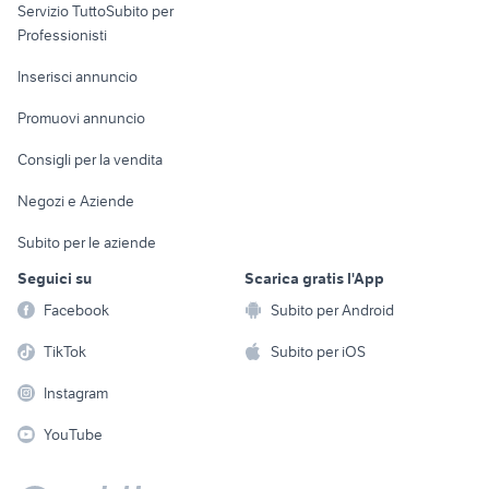
Servizio TuttoSubito per
persona
Informatica
Animali
Professionisti
Arredamento e
Console e
Accessori per
Casalinghi
Inserisci annuncio
Videogiochi
animali
Elettrodomestici
Promuovi annuncio
Audio/Video
Musica e Film
Giardino e Fai da te
Consigli per la vendita
Fotografia
Libri e Riviste
Abbigliamento e
Negozi e Aziende
Telefonia
Strumenti Musicali
Accessori
Subito per le aziende
Sports
Tutto per i bambini
Seguici su
Scarica gratis l'App
Biciclette
Facebook
Subito per Android
Collezionismo
TikTok
Subito per iOS
Instagram
YouTube