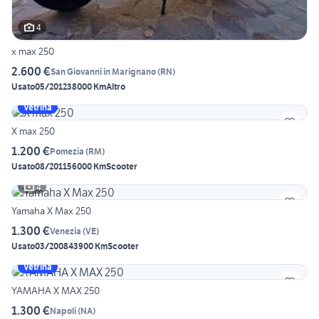
4
x max 250
2.600 €
San Giovanni in Marignano
(
RN
)
Usato
05/2012
38000 Km
Altro
Vetrina
X max 250
1.200 €
Pomezia
(
RM
)
Usato
08/2011
56000 Km
Scooter
4
Yamaha X Max 250
1.300 €
Venezia
(
VE
)
Usato
03/2008
43900 Km
Scooter
Vetrina
YAMAHA X MAX 250
1.300 €
Napoli
(
NA
)