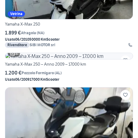
Vetrina
Yamaha X-Max 250
1.899 €
Afragola
(
NA
)
Usato
06/2010
50000 Km
Scooter
Rivenditore
SIBI MOTOR srl
6
Yamaha X-Max 250 – Anno 2009 – 17.000 km
1.200 €
Pozzolo Formigaro
(
AL
)
Usato
06/2009
17000 Km
Scooter