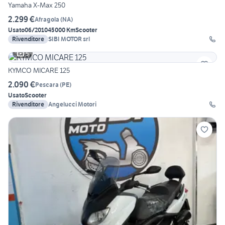
Yamaha X-Max 250
2.299 €
Afragola
(
NA
)
Usato
06/2010
45000 Km
Scooter
Rivenditore
SIBI MOTOR srl
5
KYMCO MICARE 125
2.090 €
Pescara
(
PE
)
Usato
Scooter
Rivenditore
Angelucci Motori