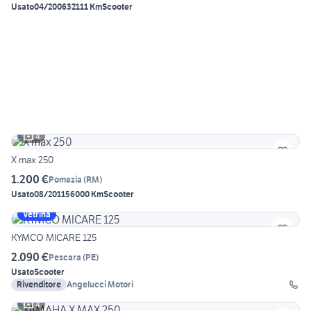
Usato
04/2006
32111 Km
Scooter
4
X max 250
1.200 €
Pomezia
(
RM
)
Usato
08/2011
56000 Km
Scooter
Vetrina
KYMCO MICARE 125
2.090 €
Pescara
(
PE
)
Usato
Scooter
Rivenditore
Angelucci Motori
4