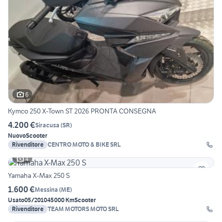
6
Kymco 250 X-Town ST 2026 PRONTA CONSEGNA
4.200 €
Siracusa
(
SR
)
Nuovo
Scooter
Rivenditore
CENTRO MOTO & BIKE SRL
4
Yamaha X-Max 250 S
1.600 €
Messina
(
ME
)
Usato
05/2010
45000 Km
Scooter
Rivenditore
TEAM MOTORS MOTO SRL