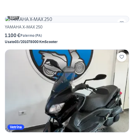
6
YAMAHA X-MAX 250
1.100 €
Palermo
(
PA
)
Usato
03/2010
78000 Km
Scooter
Vetrina