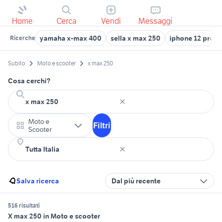
Home
Cerca
Vendi
Messaggi
yamaha x-max 400
sella x max 250
iphone 12 pro m
Ricerche
Subito
Moto e scooter
x max 250
Cosa cerchi?
Moto e
Filtri
Scooter
Salva ricerca
Dal più recente
516 risultati
X max 250 in Moto e scooter