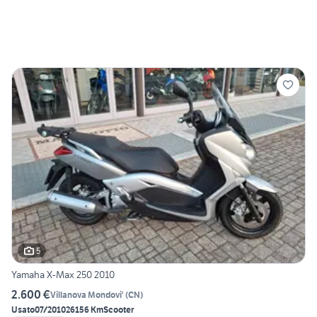
5
Yamaha X-Max 250 2010
2.600 €
Villanova Mondovi'
(
CN
)
Usato
07/2010
26156 Km
Scooter