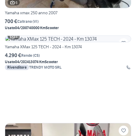
6
Yamaha xmax 250 anno 2007
700 €
Caltrano
(
VI
)
Usato
04/2007
40000 Km
Scooter
8
Yamaha XMax 125 TECH - 2024 - Km 13074
4.290 €
Rende
(
CS
)
Usato
04/2024
13074 Km
Scooter
Rivenditore
TRENDY MOTO SRL