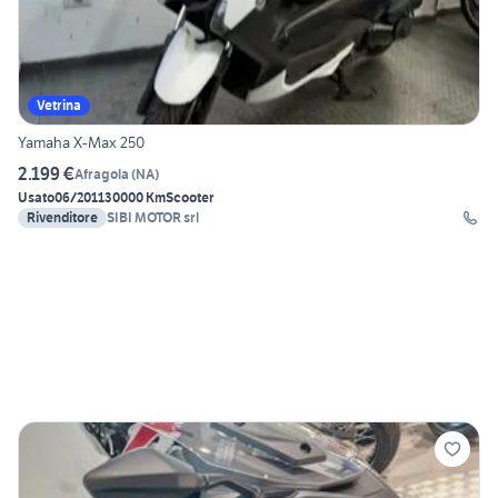
Vetrina
Yamaha X-Max 250
2.199 €
Afragola
(
NA
)
Usato
06/2011
30000 Km
Scooter
Rivenditore
SIBI MOTOR srl