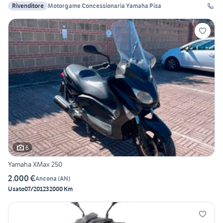
Rivenditore
Motorgame Concessionaria Yamaha Pisa
6
Yamaha XMax 250
2.000 €
Ancona
(
AN
)
Usato
07/2012
32000 Km