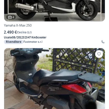
4
Yamaha X-Max 250
2.490 €
Cecina
(
LI
)
Usato
08/2012
32347 Km
Scooter
Rivenditore
Fastmotor s.r.l