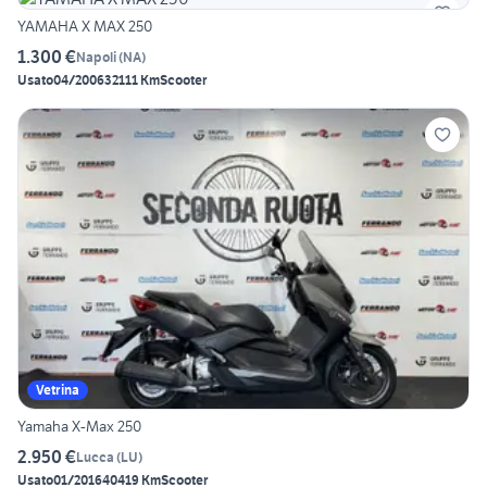
YAMAHA X MAX 250
1.300 €
Napoli
(
NA
)
Usato
04/2006
32111 Km
Scooter
Vetrina
Yamaha X-Max 250
2.950 €
Lucca
(
LU
)
Usato
01/2016
40419 Km
Scooter