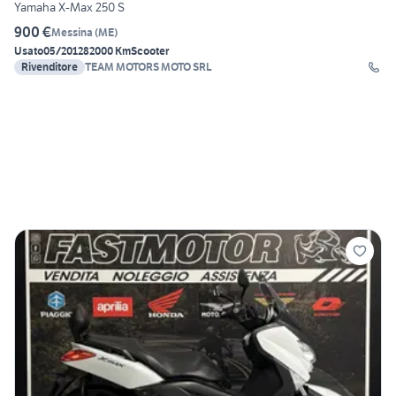
Yamaha X-Max 250 S
900 €
Messina
(
ME
)
Usato
05/2012
82000 Km
Scooter
Rivenditore
TEAM MOTORS MOTO SRL