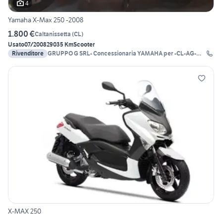
4
Yamaha X-Max 250 -2008
1.800 €
Caltanissetta
(
CL
)
Usato
07/2008
29035 Km
Scooter
Rivenditore
GRUPPO G SRL- Concessionaria YAMAHA per -CL-AG-
EN-
X-MAX 250