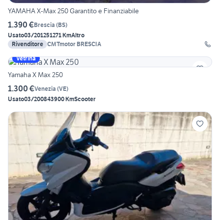
YAMAHA X-Max 250 Garantito e Finanziabile
1.390 €
Brescia
(
BS
)
Usato
03/2012
51271 Km
Altro
Rivenditore
CMTmotor BRESCIA
Vetrina
Yamaha X Max 250
1.300 €
Venezia
(
VE
)
Usato
03/2008
43900 Km
Scooter