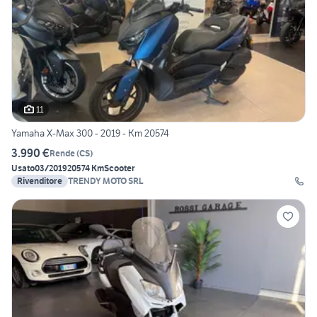
11
Yamaha X-Max 300 - 2019 - Km 20574
3.990 €
Rende
(
CS
)
Usato
03/2019
20574 Km
Scooter
Rivenditore
TRENDY MOTO SRL