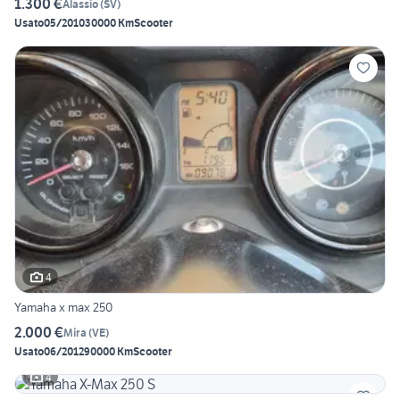
1.300 €
Alassio
(
SV
)
Usato
05/2010
30000 Km
Scooter
4
Yamaha x max 250
2.000 €
Mira
(
VE
)
Usato
06/2012
90000 Km
Scooter
4