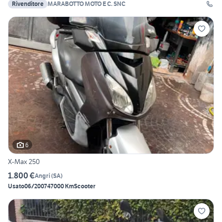
Rivenditore
MARABOTTO MOTO E C. SNC
6
X-Max 250
1.800 €
Angri
(
SA
)
Usato
06/2007
47000 Km
Scooter