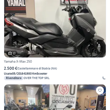
10
Yamaha X-Max 250
2.500 €
Castellammare di Stabia
(
NA
)
Usato
05/2016
41980 Km
Scooter
Rivenditore
OVER THE TOP SRL