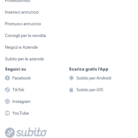
Professionisti
Arredamento e
Console e
Accessori per
Casalinghi
Inserisci annuncio
Videogiochi
animali
Elettrodomestici
Promuovi annuncio
Audio/Video
Musica e Film
Giardino e Fai da te
Consigli per la vendita
Fotografia
Libri e Riviste
Abbigliamento e
Negozi e Aziende
Telefonia
Strumenti Musicali
Accessori
Subito per le aziende
Sports
Tutto per i bambini
Seguici su
Scarica gratis l'App
Biciclette
Facebook
Subito per Android
Collezionismo
TikTok
Subito per iOS
Instagram
YouTube