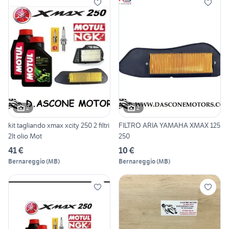
2
2
kit tagliando xmax xcity 250 2 filtri
FILTRO ARIA YAMAHA XMAX 125
2lt olio Mot
250
41 €
10 €
Bernareggio
(
MB
)
Bernareggio
(
MB
)