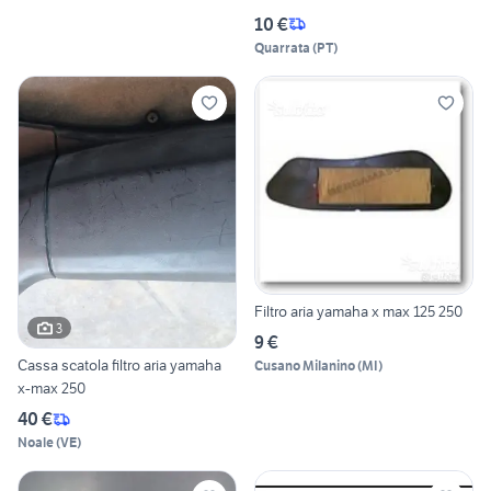
10 €
Quarrata
(
PT
)
Filtro aria yamaha x max 125 250
3
9 €
Cassa scatola filtro aria yamaha
Cusano Milanino
(
MI
)
x-max 250
40 €
Noale
(
VE
)