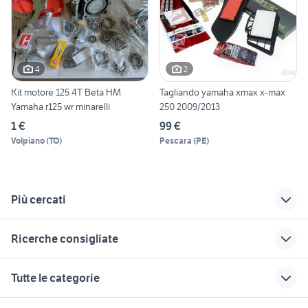
4
2
Kit motore 125 4T Beta HM
Tagliando yamaha xmax x-max
Yamaha r125 wr minarelli
250 2009/2013
1 €
99 €
Volpiano
(
TO
)
Pescara
(
PE
)
Più cercati
Correlati
Richerche simili
Suggerimenti
Ricerche consigliate
iveco 6x4
filtro aria fiat 600
filtro olio beverly 250
motorino 50 usato napoli
suzuki gsx s 750 usata
500x usata lecce
yamaha x max 250
ktm 690 usato
Tutte le categorie
accessori moto
hyundai 4x4
piaggio ape 50
f800r
xr 600
filtro aria ford focus
jeep compass 4x4
cafe racer usate
moto da strada
ktm 125 duke moto
motori
immobili
lavoro e servizi