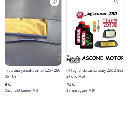
2
Filtro aria yamaha xmax 125 / 250
kit tagliando xmax xcity 250 2 filtri
05 - 09
2lt olio Mot
9 €
41 €
Cusano Milanino
(
MI
)
Bernareggio
(
MB
)