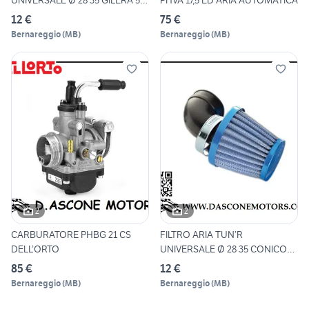
UNIVERSALE Ø 28 35 GILERA 50
PHVA 17,5 ED ARIA AUTOMATICA
RUN
12 €
75 €
Bernareggio
(
MB
)
Bernareggio
(
MB
)
2
2
CARBURATORE PHBG 21 CS
FILTRO ARIA TUN’R
DELL’ORTO
UNIVERSALE Ø 28 35 CONICO
KN GM
85 €
12 €
Bernareggio
(
MB
)
Bernareggio
(
MB
)