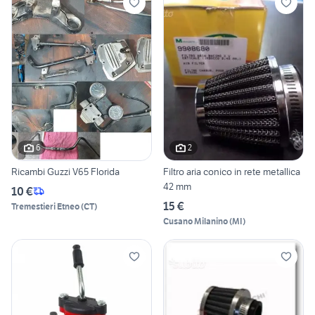
6
2
Ricambi Guzzi V65 Florida
Filtro aria conico in rete metallica
42 mm
10 €
15 €
Tremestieri Etneo
(
CT
)
Cusano Milanino
(
MI
)