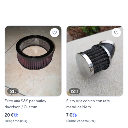
5
3
Filtro aria S&S per harley
Filtro Aria conico con rete
davidson / Custom
metallica Nero
20 €
7 €
Bergamo
(
BG
)
Fiume Veneto
(
PN
)