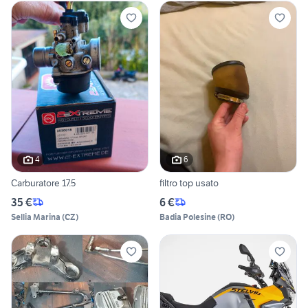
4
6
Carburatore 17.5
filtro top usato
35 €
6 €
Sellia Marina
(
CZ
)
Badia Polesine
(
RO
)