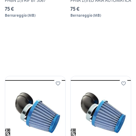
PHBN 17,5 RIF BT 3067
PHVA 17,5 ED ARIA AUTOMATICA
75 €
75 €
Bernareggio
(
MB
)
Bernareggio
(
MB
)