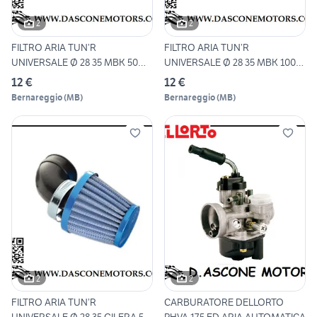
2
2
FILTRO ARIA TUN’R
FILTRO ARIA TUN’R
UNIVERSALE Ø 28 35 MBK 50
UNIVERSALE Ø 28 35 MBK 100
BOOSTE
NITRO
12 €
12 €
Bernareggio
(
MB
)
Bernareggio
(
MB
)
2
2
FILTRO ARIA TUN’R
CARBURATORE DELLORTO