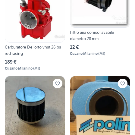
Filtro aria conico lavabile
diametro 28 mm
12 €
Carburatore Dellorto vhst 26 bs
red racing
Cusano Milanino
(
MI
)
189 €
Cusano Milanino
(
MI
)