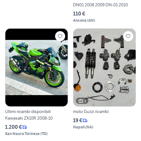
DN01 2008 2009 DN-01 2010
110 €
Ancona
(
AN
)
3
Ultimi ricambi disponibili
moto Guzzi ricambi
Kawasaki ZX10R 2008-10
19 €
1.200 €
Napoli
(
NA
)
San Mauro Torinese
(
TO
)