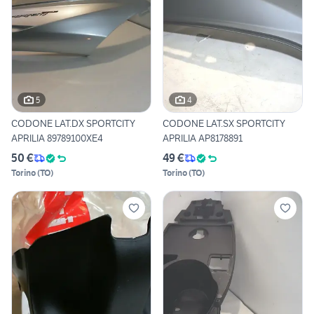
5
4
CODONE LAT.DX SPORTCITY
CODONE LAT.SX SPORTCITY
APRILIA 89789100XE4
APRILIA AP8178891
50 €
49 €
Torino
(
TO
)
Torino
(
TO
)