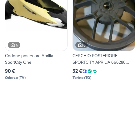
6
6
Codone posteriore Aprilia
CERCHIO POSTERIORE
SportCity One
SPORTCITY APRILIA 666286
USATO
90 €
52 €
Oderzo
(
TV
)
Torino
(
TO
)