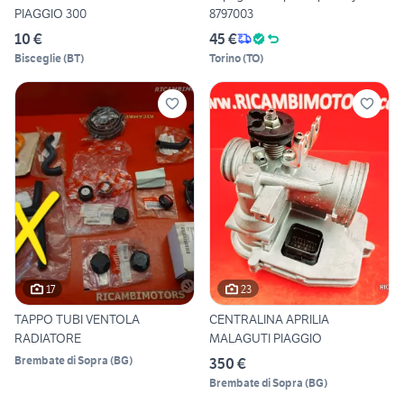
PIAGGIO 300
8797003
10 €
45 €
Bisceglie
(
BT
)
Torino
(
TO
)
17
23
TAPPO TUBI VENTOLA
CENTRALINA APRILIA
RADIATORE
MALAGUTI PIAGGIO
Brembate di Sopra
(
BG
)
350 €
Brembate di Sopra
(
BG
)