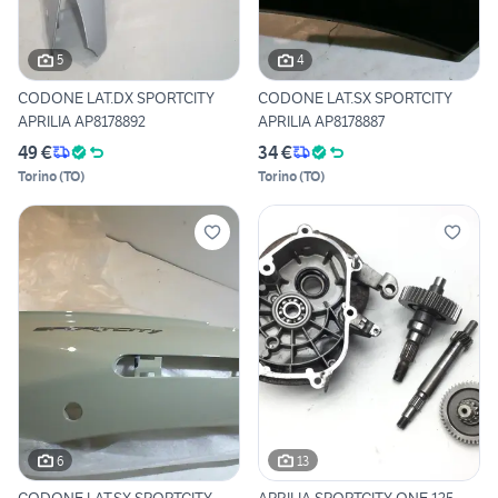
5
4
CODONE LAT.DX SPORTCITY
CODONE LAT.SX SPORTCITY
APRILIA AP8178892
APRILIA AP8178887
49 €
34 €
Torino
(
TO
)
Torino
(
TO
)
6
13