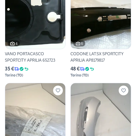
4
6
VANO PORTACASCO
CODONE LAT.SX SPORTCITY
SPORTCITY APRILIA 652723
APRILIA AP8179817
35 €
48 €
Torino
(
TO
)
Torino
(
TO
)