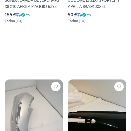
SONDA LAMDA BEVERLY MP3
CODONE LAT.DX SPORTCITY
X8 X10 APRILA PIAGGIO 6398
APRILIA 89789100XEL
155 €
50 €
Torino
(
TO
)
Torino
(
TO
)