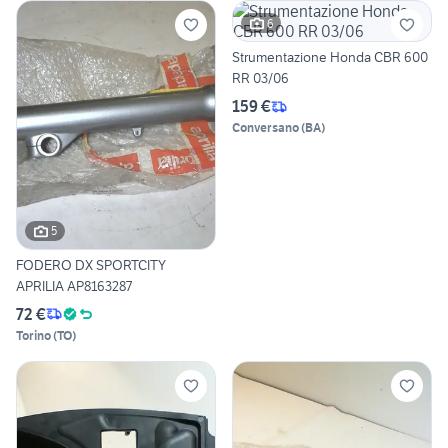
6
Strumentazione Honda CBR 600
RR 03/06
159 €
Conversano
(
BA
)
5
FODERO DX SPORTCITY
APRILIA AP8163287
72 €
Torino
(
TO
)