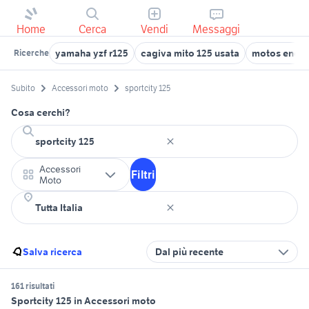
Home
Cerca
Vendi
Messaggi
yamaha yzf r125
cagiva mito 125 usata
motos endur
Ricerche
Subito
Accessori moto
sportcity 125
Cosa cerchi?
Accessori
Filtri
Moto
Salva ricerca
Dal più recente
161 risultati
Sportcity 125 in Accessori moto