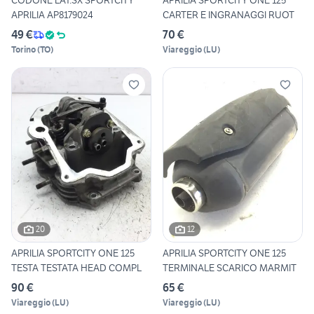
CODONE LAT.SX SPORTCITY
APRILIA SPORTCITY ONE 125
APRILIA AP8179024
CARTER E INGRANAGGI RUOT
49 €
70 €
Torino
(
TO
)
Viareggio
(
LU
)
20
12
APRILIA SPORTCITY ONE 125
APRILIA SPORTCITY ONE 125
TESTA TESTATA HEAD COMPL
TERMINALE SCARICO MARMIT
90 €
65 €
Viareggio
(
LU
)
Viareggio
(
LU
)