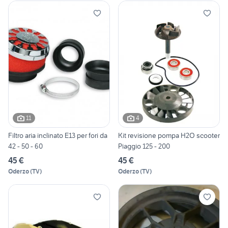
11
4
Filtro aria inclinato E13 per fori da
Kit revisione pompa H2O scooter
42 - 50 - 60
Piaggio 125 - 200
45 €
45 €
Oderzo
(
TV
)
Oderzo
(
TV
)