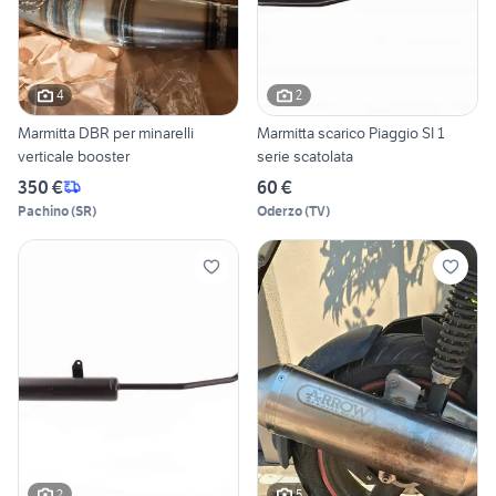
4
2
Marmitta DBR per minarelli
Marmitta scarico Piaggio SI 1
verticale booster
serie scatolata
350 €
60 €
Pachino
(
SR
)
Oderzo
(
TV
)
2
5