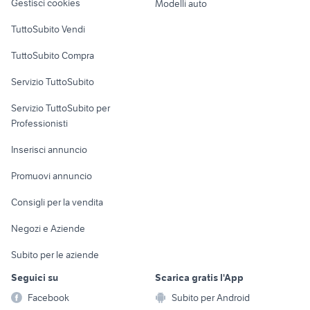
Gestisci cookies
Modelli auto
Case vacanza
TuttoSubito Vendi
Uffici e Locali
TuttoSubito Compra
commerciali
Servizio TuttoSubito
elettronica
per la casa e la
sports e hobby
Servizio TuttoSubito per
persona
Informatica
Animali
Professionisti
Arredamento e
Console e
Accessori per
Casalinghi
Inserisci annuncio
Videogiochi
animali
Elettrodomestici
Promuovi annuncio
Audio/Video
Musica e Film
Giardino e Fai da te
Consigli per la vendita
Fotografia
Libri e Riviste
Abbigliamento e
Negozi e Aziende
Telefonia
Strumenti Musicali
Accessori
Subito per le aziende
Sports
Tutto per i bambini
Seguici su
Scarica gratis l'App
Biciclette
Facebook
Subito per Android