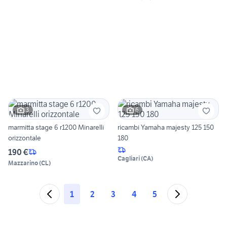
3
6
marmitta stage 6 r1200 Minarelli
ricambi Yamaha majesty 125 150
orizzontale
180
190 €
Cagliari
(
CA
)
Mazzarino
(
CL
)
1
2
3
4
5