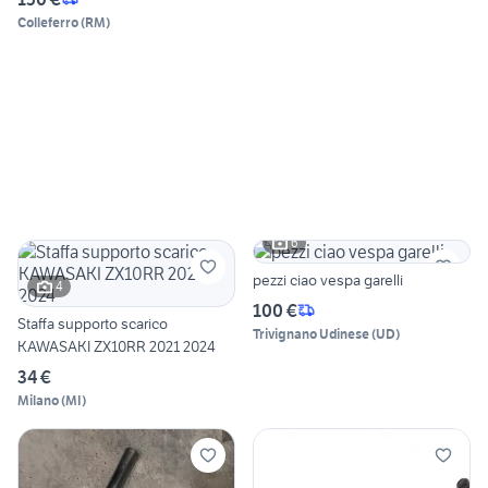
Colleferro
(
RM
)
6
pezzi ciao vespa garelli
4
100 €
Staffa supporto scarico
Trivignano Udinese
(
UD
)
KAWASAKI ZX10RR 2021 2024
34 €
Milano
(
MI
)