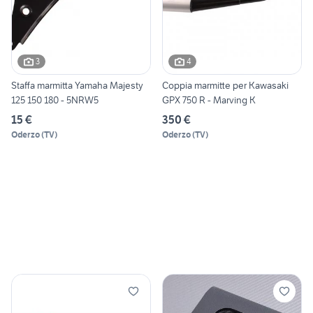
3
4
Staffa marmitta Yamaha Majesty
Coppia marmitte per Kawasaki
125 150 180 - 5NRW5
GPX 750 R - Marving K
15 €
350 €
Oderzo
(
TV
)
Oderzo
(
TV
)