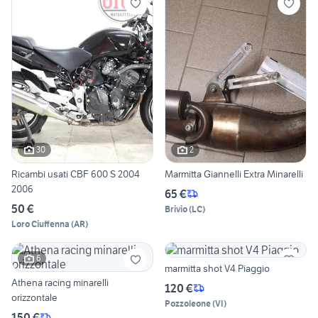
30
2
Ricambi usati CBF 600 S 2004
Marmitta Giannelli Extra Minarelli
2006
65 €
50 €
Brivio
(
LC
)
Loro Ciuffenna
(
AR
)
6
marmitta shot V4 Piaggio
Athena racing minarelli
120 €
orizzontale
Pozzoleone
(
VI
)
150 €