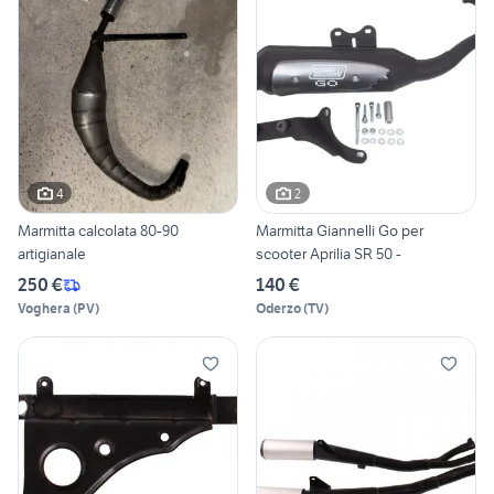
4
2
Marmitta calcolata 80-90
Marmitta Giannelli Go per
artigianale
scooter Aprilia SR 50 -
250 €
140 €
Voghera
(
PV
)
Oderzo
(
TV
)