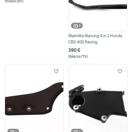
Milano
(
MI
)
6
Marmitta Marving 4 in 1 Honda
CBX 400 Racing
390 €
Oderzo
(
TV
)
2
3