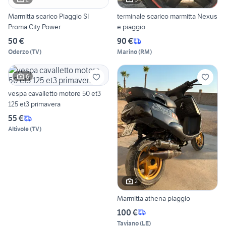
Marmitta scarico Piaggio SI
terminale scarico marmitta Nexus
Proma City Power
e piaggio
50 €
90 €
Oderzo
(
TV
)
Marino
(
RM
)
6
vespa cavalletto motore 50 et3
125 et3 primavera
55 €
Altivole
(
TV
)
2
Marmitta athena piaggio
100 €
Taviano
(
LE
)