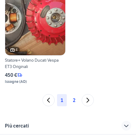
4
Statore+ Volano Ducati Vespa
ET3 Originali
450 €
Issogne
(
AO
)
1
2
Più cercati