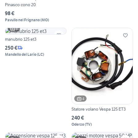
Pinasco cono 20
98 €
Pavullo nel Frignano
(
MO
)
6
manubrio 125 et3
250 €
Mandello del Lario
(
LC
)
4
Statore volano Vespa 125 ET3
240 €
Oderzo
(
TV
)