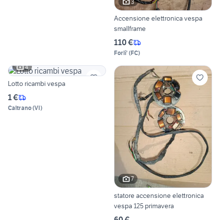
3
Accensione elettronica vespa
smallframe
110 €
Forli'
(
FC
)
4
Lotto ricambi vespa
1 €
Caltrano
(
VI
)
7
statore accensione elettronica
vespa 125 primavera
60 €