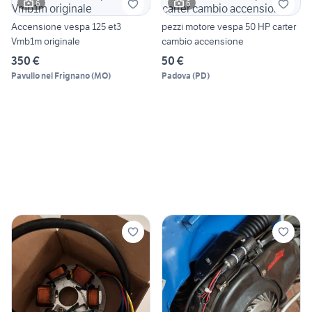
6
6
Accensione vespa 125 et3
pezzi motore vespa 50 HP carter
Vmb1m originale
cambio accensione
350 €
50 €
Pavullo nel Frignano
(
MO
)
Padova
(
PD
)