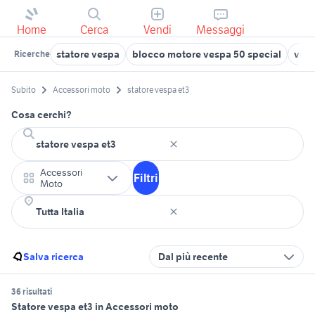
Home
Cerca
Vendi
Messaggi
statore vespa
blocco motore vespa 50 special
vesp
Ricerche
Subito
Accessori moto
statore vespa et3
Cosa cerchi?
Accessori
Filtri
Moto
Salva ricerca
Dal più recente
36 risultati
Statore vespa et3 in Accessori moto