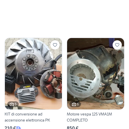
5
6
KIT di conversione ad
Motore vespa 125 VMA1M
accensione elettronica PK
COMPLETO
210 €
850 €