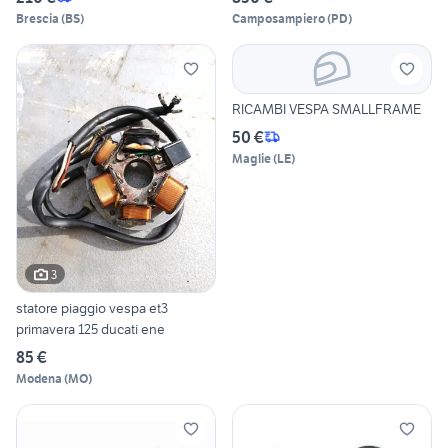
Brescia
(
BS
)
Camposampiero
(
PD
)
RICAMBI VESPA SMALLFRAME
50 €
Maglie
(
LE
)
3
statore piaggio vespa et3
primavera 125 ducati ene
85 €
Modena
(
MO
)