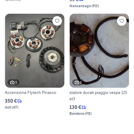
Massanzago
(
PD
)
5
6
Accensione Flytech Pinasco
statore ducati piaggio vespa 125
et3
350 €
130 €
Asti
(
AT
)
Bondeno
(
FE
)