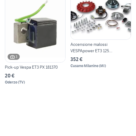
Accensione malossi
VESPApower ET3 125
PRIMAVERA
3
352 €
Cusano Milanino
(
MI
)
Pick-up Vespa ET3 PX 181370
20 €
Oderzo
(
TV
)