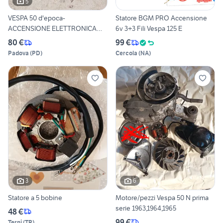
5
VESPA 50 d'epoca-
Statore BGM PRO Accensione
ACCENSIONE ELETTRONICA
6v 3+3 Fili Vespa 125 E
CONO 20
80 €
99 €
Padova
(
PD
)
Cercola
(
NA
)
3
6
Statore a 5 bobine
Motore/pezzi Vespa 50 N prima
serie 1963,1964,1965
48 €
99 €
Terni
(
TR
)