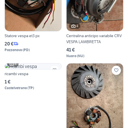
4
Statore vespa et3 px
Centralina anticipo variabile CRV
VESPA LAMBRETTA
20 €
41 €
Pozzonovo
(
PD
)
Nuoro
(
NU
)
6
ricambi vespa
1 €
Castelvetrano
(
TP
)