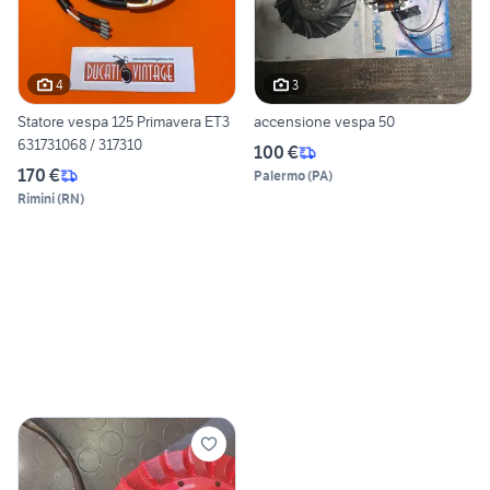
4
3
Statore vespa 125 Primavera ET3
accensione vespa 50
631731068 / 317310
100 €
170 €
Palermo
(
PA
)
Rimini
(
RN
)