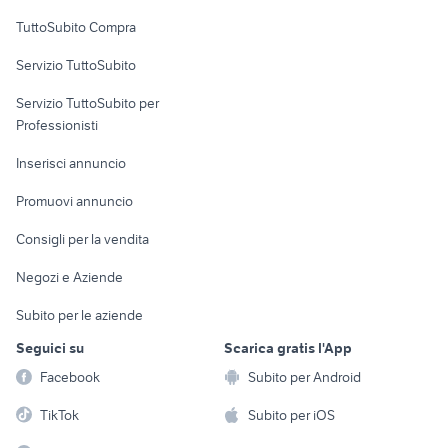
Uffici e Locali
TuttoSubito Compra
commerciali
Servizio TuttoSubito
elettronica
per la casa e la
sports e hobby
Servizio TuttoSubito per
persona
Informatica
Animali
Professionisti
Arredamento e
Console e
Accessori per
Casalinghi
Inserisci annuncio
Videogiochi
animali
Elettrodomestici
Promuovi annuncio
Audio/Video
Musica e Film
Giardino e Fai da te
Consigli per la vendita
Fotografia
Libri e Riviste
Abbigliamento e
Negozi e Aziende
Telefonia
Strumenti Musicali
Accessori
Subito per le aziende
Sports
Tutto per i bambini
Seguici su
Scarica gratis l'App
Biciclette
Facebook
Subito per Android
Collezionismo
TikTok
Subito per iOS