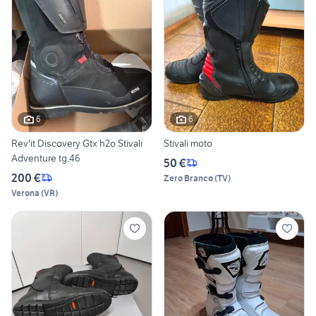
6
6
Rev'it Discovery Gtx h2o Stivali
Stivali moto
Adventure tg.46
50 €
200 €
Zero Branco
(
TV
)
Verona
(
VR
)