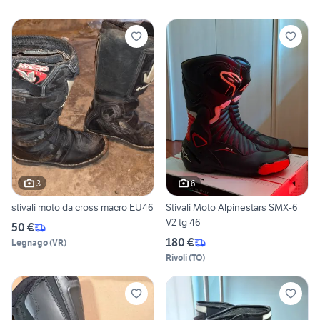
3
6
stivali moto da cross macro EU46
Stivali Moto Alpinestars SMX-6
V2 tg 46
50 €
180 €
Legnago
(
VR
)
Rivoli
(
TO
)