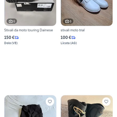
6
6
Stivali da moto touring Dainese
stivali moto trial
150 €
100 €
Dolo
(
VE
)
Licata
(
AG
)