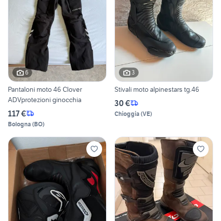
6
3
Pantaloni moto 46 Clover
Stivali moto alpinestars tg.46
ADVprotezioni ginocchia
30 €
117 €
Chioggia
(
VE
)
Bologna
(
BO
)