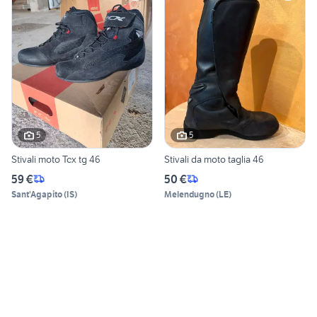
5
5
Stivali moto Tcx tg 46
Stivali da moto taglia 46
59 €
50 €
Sant'Agapito
(
IS
)
Melendugno
(
LE
)