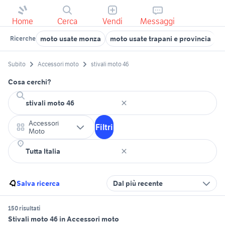
Home
Cerca
Vendi
Messaggi
moto usate monza
moto usate trapani e provincia
m
Ricerche
Subito
Accessori moto
stivali moto 46
Cosa cerchi?
Accessori
Filtri
Moto
Salva ricerca
Dal più recente
150 risultati
Stivali moto 46 in Accessori moto