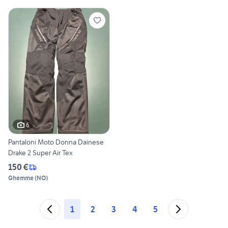
6
Pantaloni Moto Donna Dainese
Drake 2 Super Air Tex
150 €
Ghemme
(
NO
)
1
2
3
4
5