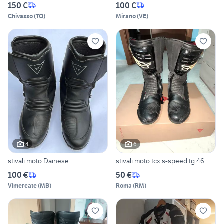
150 €
100 €
Chivasso
(
TO
)
Mirano
(
VE
)
4
6
stivali moto Dainese
stivali moto tcx s-speed tg 46
100 €
50 €
Vimercate
(
MB
)
Roma
(
RM
)