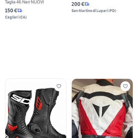
Taglia 46 Neri NUOVI
200 €
150 €
San Martino di Lupari
(
PD
)
Cagliari
(
CA
)