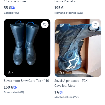
46 come nuove
Forma Predator
55 €
195 €
Varese
(
VA
)
Romans d'Isonzo
(
GO
)
4
5
Stivali moto Bmw Gore Tex n° 46
Stivali Alpinestars - TCX -
Cavalletti Moto
160 €
1 €
Bomporto
(
MO
)
Montebelluna
(
TV
)