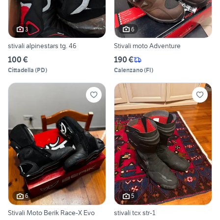
3
6
stivali alpinestars tg. 46
Stivali moto Adventure
100 €
190 €
Cittadella
(
PD
)
Calenzano
(
FI
)
6
5
Stivali Moto Berik Race-X Evo
stivali tcx str-1