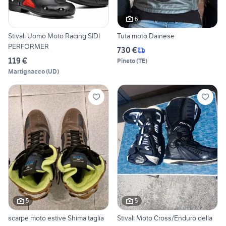
6
Stivali Uomo Moto Racing SIDI
Tuta moto Dainese
PERFORMER
730 €
119 €
Pineto
(
TE
)
Martignacco
(
UD
)
5
5
scarpe moto estive Shima taglia
Stivali Moto Cross/Enduro della