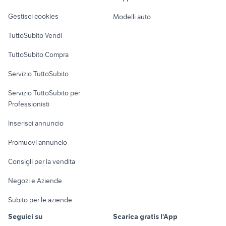
sensori di parcheggio mercedes
Veicoli commerciali
auto
altro
Gestisci cookies
Modelli auto
Case vacanza
TuttoSubito Vendi
Uffici e Locali
TuttoSubito Compra
commerciali
Servizio TuttoSubito
elettronica
per la casa e la
sports e hobby
Servizio TuttoSubito per
persona
Informatica
Animali
Professionisti
Arredamento e
Console e
Accessori per
Casalinghi
Inserisci annuncio
Videogiochi
animali
Elettrodomestici
Promuovi annuncio
Audio/Video
Musica e Film
Giardino e Fai da te
Consigli per la vendita
Fotografia
Libri e Riviste
Abbigliamento e
Negozi e Aziende
Telefonia
Strumenti Musicali
Accessori
Subito per le aziende
Sports
Tutto per i bambini
Seguici su
Scarica gratis l'App
Biciclette