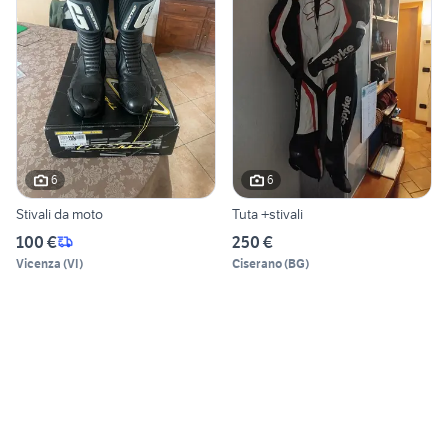
6
6
Stivali da moto
Tuta +stivali
100 €
250 €
Vicenza
(
VI
)
Ciserano
(
BG
)