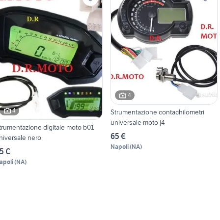
4
4
Strumentazione contachilometri
universale moto j4
trumentazione digitale moto b01
65 €
niversale nero
Napoli
(
NA
)
5 €
apoli
(
NA
)