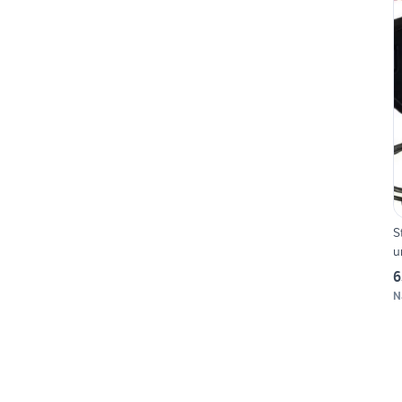
S
u
6
N