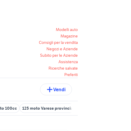
Modelli auto
Magazine
Consigli per la vendita
Negozi e Aziende
Subito per le Aziende
Assistenza
Ricerche salvate
Preferiti
Vendi
to 100cc
125 moto Varese provincia
moto elettrica adulti
ktm