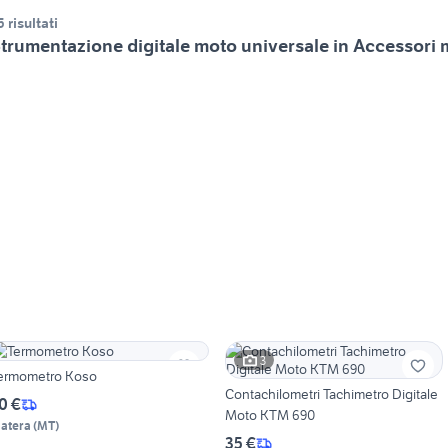
5 risultati
trumentazione digitale moto universale in Accessori
3
ermometro Koso
Contachilometri Tachimetro Digitale
0 €
Moto KTM 690
atera
(
MT
)
35 €