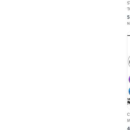
S
T
5
N
C
M
4