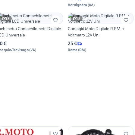
Bordighera
(
IM
)
3
3
achimetro Contachilometri Digitale
Contagiri Moto Digitale R.P.M. +
CD Universale
Voltmetro 12V Uni
0 €
25 €
ocquio-Trevisago
(
VA
)
Roma
(
RM
)