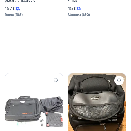
piastra unicersale
Amas
157 €
15 €
Roma
(
RM
)
Modena
(
MO
)