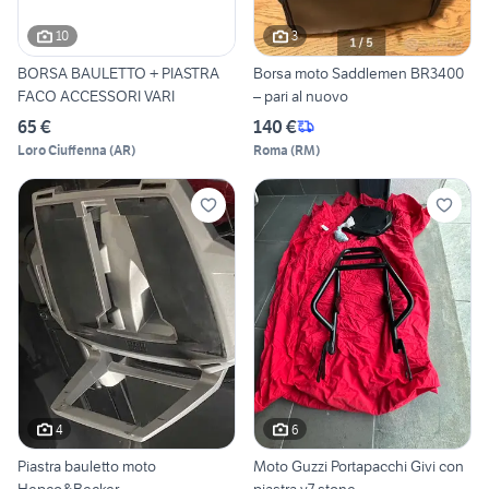
10
3
BORSA BAULETTO + PIASTRA
Borsa moto Saddlemen BR3400
FACO ACCESSORI VARI
– pari al nuovo
65 €
140 €
Loro Ciuffenna
(
AR
)
Roma
(
RM
)
4
6
Piastra bauletto moto
Moto Guzzi Portapacchi Givi con