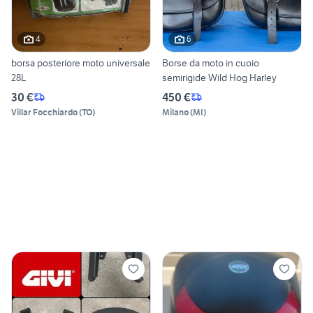
4
6
borsa posteriore moto universale
Borse da moto in cuoio
28L
semirigide Wild Hog Harley
30 €
450 €
Villar Focchiardo
(
TO
)
Milano
(
MI
)