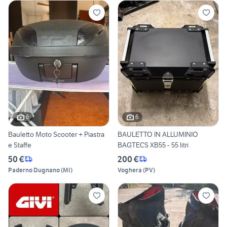
6
6
Bauletto Moto Scooter + Piastra
BAULETTO IN ALLUMINIO
e Staffe
BAGTECS XB55 - 55 litri
50 €
200 €
Paderno Dugnano
(
MI
)
Voghera
(
PV
)