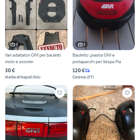
5
5
Vari adattatori GIVI per bauletti
Bauletto ,piastra GIVI e
moto e scooter
portapacchi per Vespa Pia
30 €
120 €
Melito di Napoli
(
NA
)
Catania
(
CT
)