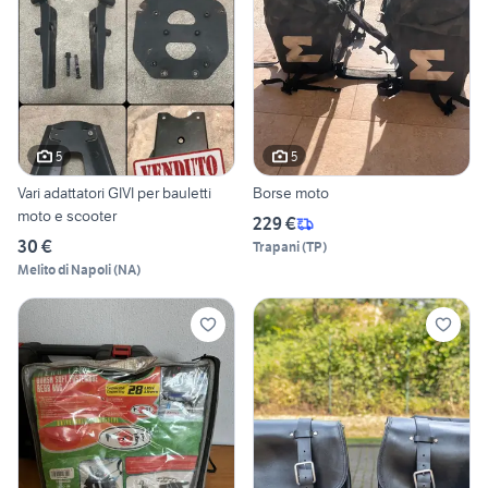
5
5
Vari adattatori GIVI per bauletti
Borse moto
moto e scooter
229 €
30 €
Trapani
(
TP
)
Melito di Napoli
(
NA
)