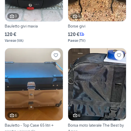
3
3
Bauletto givi maxia
Borse givi
120 €
120 €
Varese
(
VA
)
Paese
(
TV
)
6
6
Bauletto - Top Case 65 litri +
Borsa moto laterale The Best by