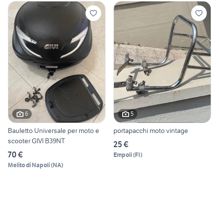
6
5
Bauletto Universale per moto e
portapacchi moto vintage
scooter GIVI B39NT
25 €
70 €
Empoli
(
FI
)
Melito di Napoli
(
NA
)