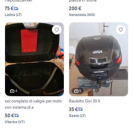
Hepco&Becker
piastra v7 stone
75 €
200 €
Latina
(
LT
)
Nonantola
(
MO
)
4
6
set completo di valigie per moto
Bauletto Givi 30 lt
con sistema di a
35 €
50 €
Gaeta
(
LT
)
Viterbo
(
VT
)