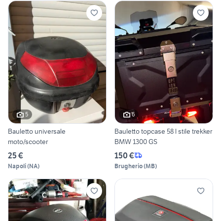
5
6
Bauletto universale
Bauletto topcase 58 l stile trekker
moto/scooter
BMW 1300 GS
25 €
150 €
Napoli
(
NA
)
Brugherio
(
MB
)