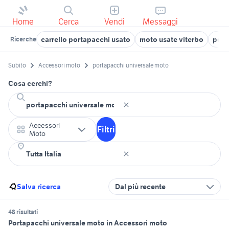
Home
Cerca
Vendi
Messaggi
carrello portapacchi usato
moto usate viterbo
port
Ricerche
Subito
Accessori moto
portapacchi universale moto
Cosa cerchi?
Accessori
Filtri
Moto
Salva ricerca
Dal più recente
48 risultati
Portapacchi universale moto in Accessori moto