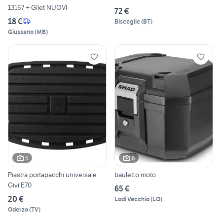
13167 + Gilet NUOVI
72 €
18 €
Bisceglie
(
BT
)
Giussano
(
MB
)
5
6
Piastra portapacchi universale
bauletto moto
Givi E70
65 €
20 €
Lodi Vecchio
(
LO
)
Oderzo
(
TV
)