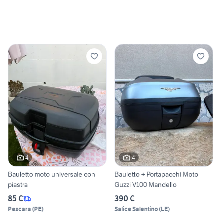
4
4
Bauletto moto universale con
Bauletto + Portapacchi Moto
piastra
Guzzi V100 Mandello
85 €
390 €
Pescara
(
PE
)
Salice Salentino
(
LE
)