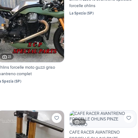
forcelle ohlins
La Spezia
(
SP
)
15
hlins forcelle moto guzzi griso
vantreno complet
a Spezia
(
SP
)
21
CAFE RACER AVANTRENO