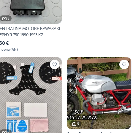
3
ENTRALINA MOTORE KAWASAKI
EPHYR 750 1990 1993 KZ
50 €
ncona
(
AN
)
9
2