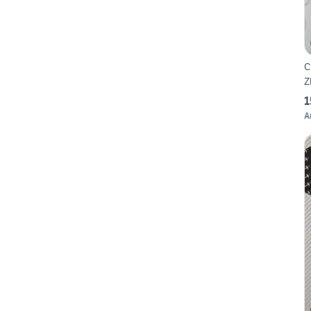
C
Z
1
A