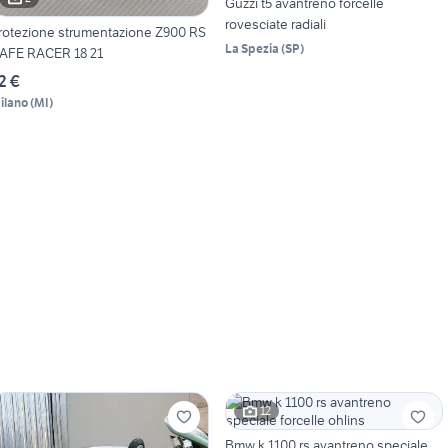
Guzzi t5 avantreno forcelle
rovesciate radiali
rotezione strumentazione Z900 RS
La Spezia
(
SP
)
AFE RACER 18 21
2 €
ilano
(
MI
)
12
Bmw k 1100 rs avantreno speciale