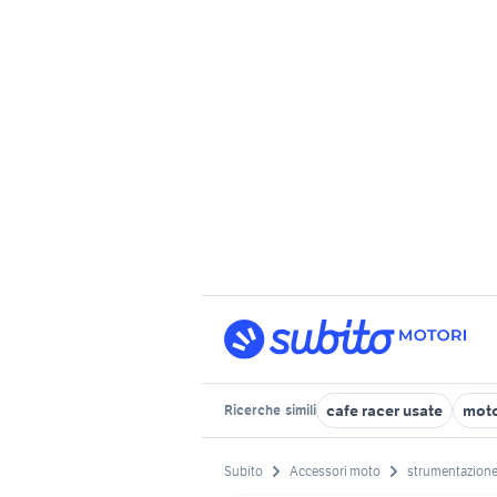
cafe racer usate
moto
Ricerche
simili
Subito
Accessori moto
strumentazione