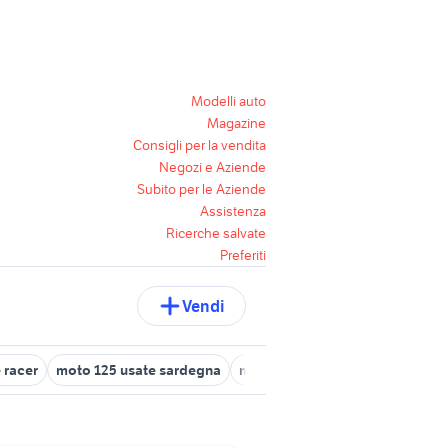
Modelli auto
Magazine
Consigli per la vendita
Negozi e Aziende
Subito per le Aziende
Assistenza
Ricerche salvate
Preferiti
Vendi
 racer
moto 125 usate sardegna
moto usate monza
ktm 125 d