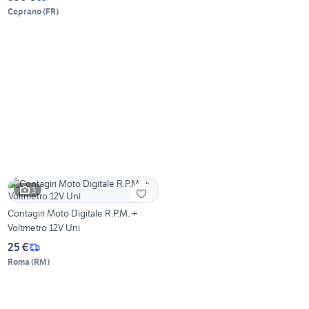
Ceprano
(
FR
)
3
Contagiri Moto Digitale R.P.M. +
Voltmetro 12V Uni
25 €
Roma
(
RM
)