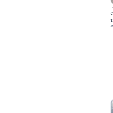
P
C
1
M