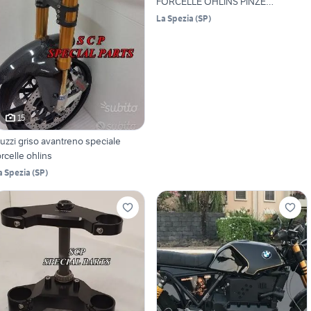
FORCELLE OHLINS PINZE
BREMBO
La Spezia
(
SP
)
15
uzzi griso avantreno speciale
orcelle ohlins
a Spezia
(
SP
)