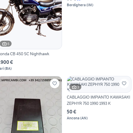
Bordighera
(
IM
)
6
onda CB 450 SC Nighthawk
.900 €
ari
(
BA
)
3
CABLAGGIO IMPIANTO KAWASAKI
ZEPHYR 750 1990 1993 K
50 €
Ancona
(
AN
)