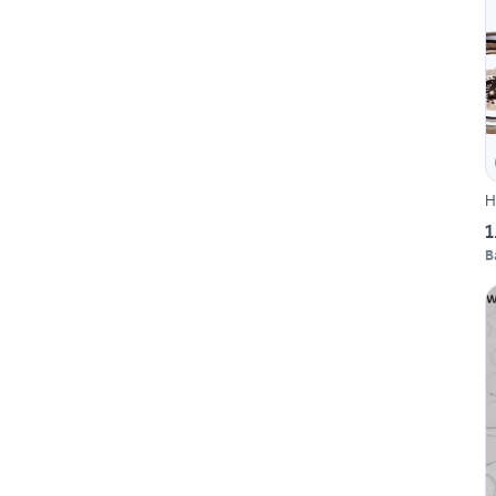
H
1
B