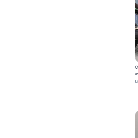
O
a
L