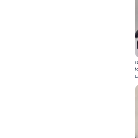
G
f
L