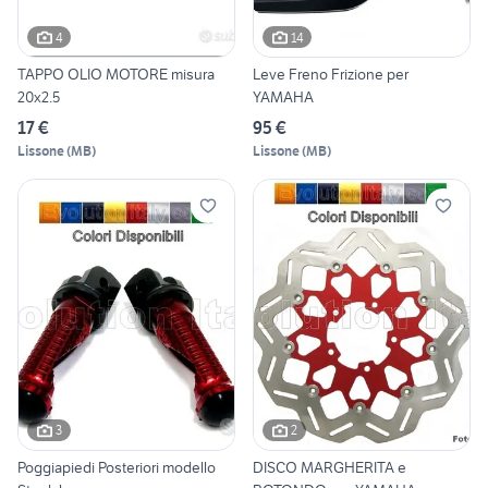
4
14
TAPPO OLIO MOTORE misura
Leve Freno Frizione per
20x2.5
YAMAHA
17 €
95 €
Lissone
(
MB
)
Lissone
(
MB
)
3
2
Poggiapiedi Posteriori modello
DISCO MARGHERITA e