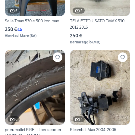
6
2
Sella Tmax 530 e 500 Iron max
TELAIETTO USATO TMAX 530
2012 2016
250 €
250 €
Vietri sul Mare
(
SA
)
Bernareggio
(
MB
)
6
4
pneumatici PIRELLI per scooter
Ricambi t Max 2004-2006