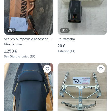
6
3
Scarico Akrapovic e accessori T-
Rel yamaha
Max Tecmax
20 €
1.250 €
Palermo
(
PA
)
San Giorgio Ionico
(
TA
)