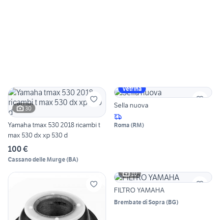
Vetrina
Sella nuova
30
Yamaha tmax 530 2018 ricambi t
Roma
(
RM
)
max 530 dx xp 530 d
100 €
Cassano delle Murge
(
BA
)
10
FILTRO YAMAHA
Brembate di Sopra
(
BG
)