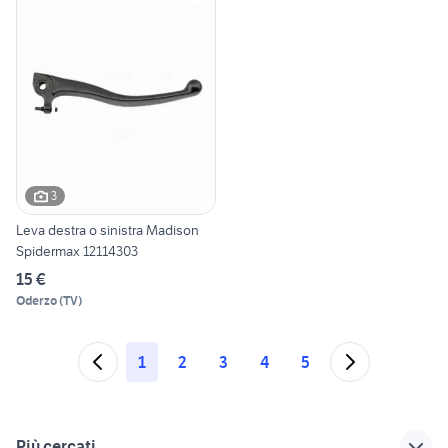
3
Leva destra o sinistra Madison
Spidermax 12114303
15 €
Oderzo
(
TV
)
1
2
3
4
5
Più cercati