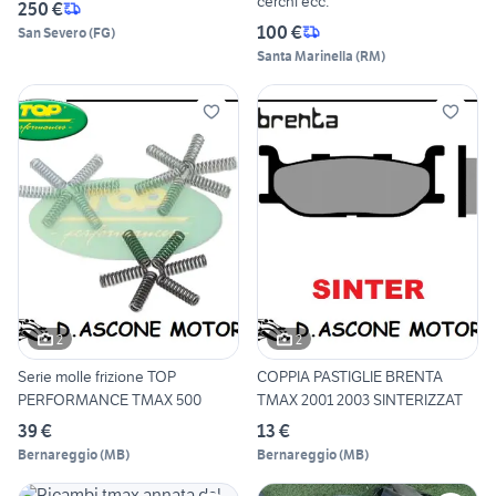
cerchi ecc.
250 €
100 €
San Severo
(
FG
)
Santa Marinella
(
RM
)
2
2
Serie molle frizione TOP
COPPIA PASTIGLIE BRENTA
PERFORMANCE TMAX 500
TMAX 2001 2003 SINTERIZZAT
39 €
13 €
Bernareggio
(
MB
)
Bernareggio
(
MB
)