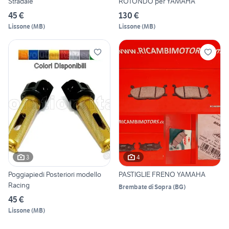
Stradale
ROTONDO per YAMAHA
45 €
130 €
Lissone
(
MB
)
Lissone
(
MB
)
3
4
Poggiapiedi Posteriori modello
PASTIGLIE FRENO YAMAHA
Racing
Brembate di Sopra
(
BG
)
45 €
Lissone
(
MB
)