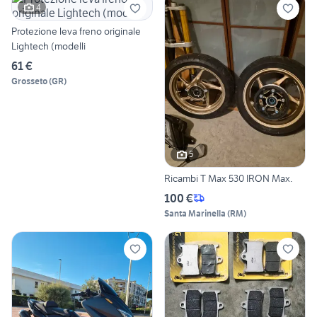
4
Protezione leva freno originale
Lightech (modelli
61 €
Grosseto
(
GR
)
5
Ricambi T Max 530 IRON Max.
100 €
Santa Marinella
(
RM
)