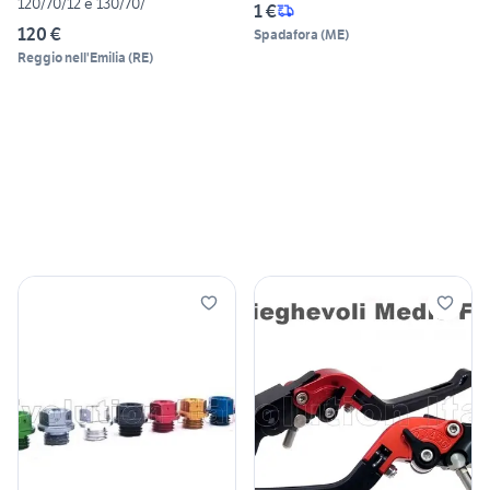
120/70/12 e 130/70/
1 €
120 €
Spadafora
(
ME
)
Reggio nell'Emilia
(
RE
)