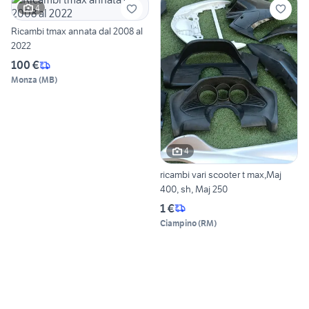
4
Ricambi tmax annata dal 2008 al
2022
100 €
Monza
(
MB
)
4
ricambi vari scooter t max,Maj
400, sh, Maj 250
1 €
Ciampino
(
RM
)