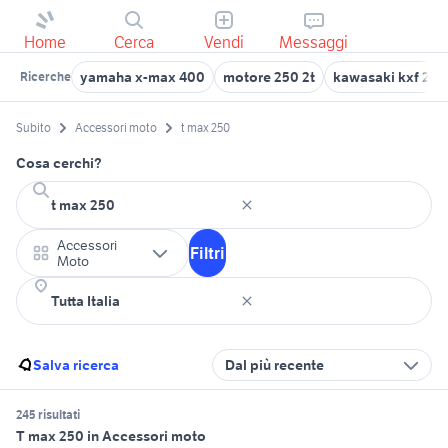
Home
Cerca
Vendi
Messaggi
yamaha x-max 400
motore 250 2t
kawasaki kxf 250
Ricerche
Subito
Accessori moto
t max 250
Cosa cerchi?
Accessori
Filtri
Moto
Salva ricerca
Dal più recente
245 risultati
T max 250 in Accessori moto