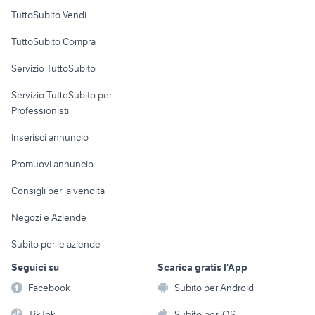
Case vacanza
TuttoSubito Vendi
Uffici e Locali
TuttoSubito Compra
commerciali
Servizio TuttoSubito
elettronica
per la casa e la
sports e hobby
Servizio TuttoSubito per
persona
Informatica
Animali
Professionisti
Arredamento e
Console e
Accessori per
Casalinghi
Inserisci annuncio
Videogiochi
animali
Elettrodomestici
Promuovi annuncio
Audio/Video
Musica e Film
Giardino e Fai da te
Consigli per la vendita
Fotografia
Libri e Riviste
Abbigliamento e
Negozi e Aziende
Telefonia
Strumenti Musicali
Accessori
Subito per le aziende
Sports
Tutto per i bambini
Seguici su
Scarica gratis l'App
Biciclette
Facebook
Subito per Android
Collezionismo
TikTok
Subito per iOS