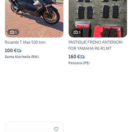
5
6
Ricambi T Max 530 Iron
PASTIGLIE FRENO ANTERIORI
FOR YAMAHA R6 R1 MT
100 €
160 €
Santa Marinella
(
RM
)
Pescara
(
PE
)