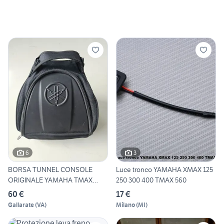
6
3
BORSA TUNNEL CONSOLE
Luce tronco YAMAHA XMAX 125
ORIGINALE YAMAHA TMAX
250 300 400 TMAX 560
NUOVA
60 €
17 €
Gallarate
(
VA
)
Milano
(
MI
)