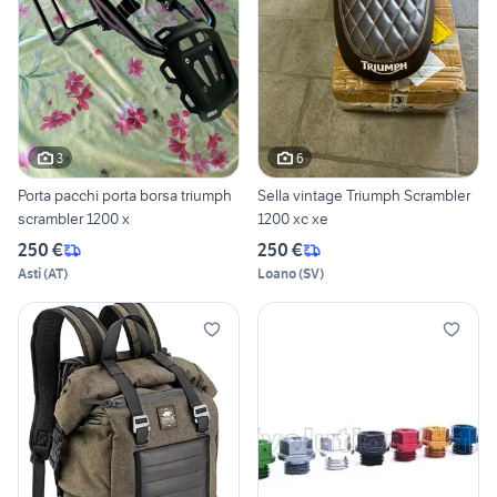
3
6
Porta pacchi porta borsa triumph
Sella vintage Triumph Scrambler
scrambler 1200 x
1200 xc xe
250 €
250 €
Asti
(
AT
)
Loano
(
SV
)