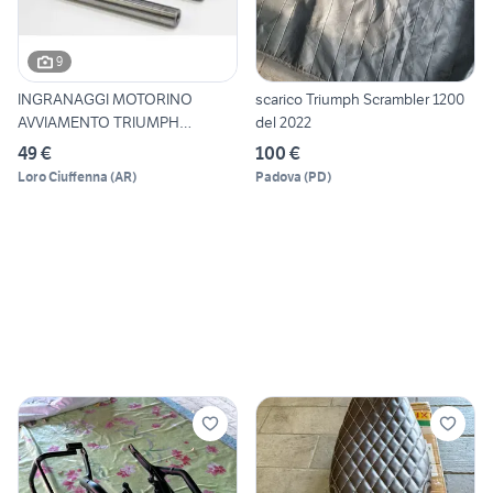
9
INGRANAGGI MOTORINO
scarico Triumph Scrambler 1200
AVVIAMENTO TRIUMPH
del 2022
BONNEVILLE
49 €
100 €
Loro Ciuffenna
(
AR
)
Padova
(
PD
)