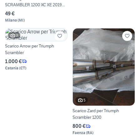
SCRAMBLER 1200 XC XE 2019
2026
49 €
Milano
(
MI
)
3
Scarico Arrow per Triumph
Scrambler
1.000 €
Catania
(
CT
)
5
Scarico Zard per Triumph
Scrambler 1200
800 €
Faenza
(
RA
)