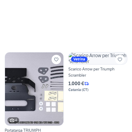
Vetrina
Scarico Arrow per Triumph
Scrambler
1.000 €
Catania
(
CT
)
4
Portatarga TRIUMPH