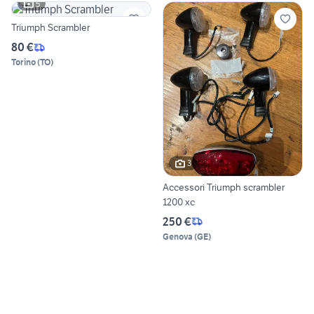
5
Triumph Scrambler
80 €
Torino
(
TO
)
3
Accessori Triumph scrambler
1200 xc
250 €
Genova
(
GE
)