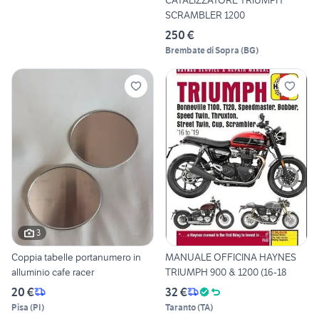
CATALIZZATORE TRIUMPH
SCRAMBLER 1200
250 €
Brembate di Sopra
(
BG
)
3
Coppia tabelle portanumero in
MANUALE OFFICINA HAYNES
alluminio cafe racer
TRIUMPH 900 & 1200 (16-18
20 €
32 €
Pisa
(
PI
)
Taranto
(
TA
)