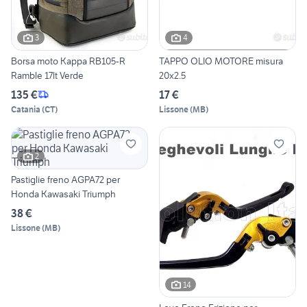
3
4
Borsa moto Kappa RB105-R
TAPPO OLIO MOTORE misura
Ramble 17lt Verde
20x2.5
135 €
17 €
Catania
(
CT
)
Lissone
(
MB
)
2
Pastiglie freno AGPA72 per
Honda Kawasaki Triumph
38 €
Lissone
(
MB
)
14