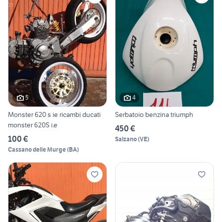
5
4
Monster 620 s ie ricambi ducati
Serbatoio benzina triumph
monster 620S i.e
450 €
100 €
Salzano
(
VE
)
Cassano delle Murge
(
BA
)