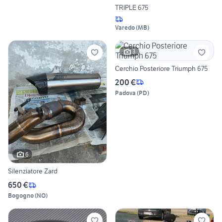
TRIPLE 675
Varedo
(
MB
)
3
Cerchio Posteriore Triumph 675
200 €
Padova
(
PD
)
6
Silenziatore Zard
650 €
Bogogno
(
NO
)