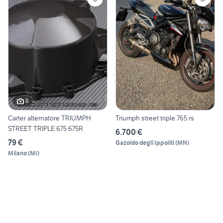
6
Carter alternatore TRIUMPH
Triumph street triple 765 rs
STREET TRIPLE 675 675R
6.700 €
79 €
Gazoldo degli Ippoliti
(
MN
)
Milano
(
MI
)