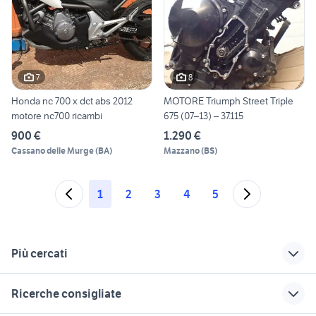
7
8
Honda nc 700 x dct abs 2012
MOTORE Triumph Street Triple
motore nc700 ricambi
675 (07–13) – 37.115
900 €
1.290 €
Cassano delle Murge
(
BA
)
Mazzano
(
BS
)
1
2
3
4
5
Più cercati
Correlati
Richerche simili
Suggerimenti
Ricerche consigliate
batteria street triple
street triple r 2017
piaggio ape 50