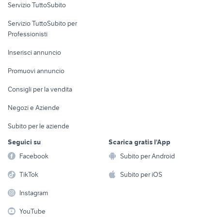
Servizio TuttoSubito
elettronica
per la casa e la
sports e hobby
Servizio TuttoSubito per
persona
Informatica
Animali
Professionisti
Arredamento e
Console e
Accessori per
Casalinghi
Inserisci annuncio
Videogiochi
animali
Elettrodomestici
Promuovi annuncio
Audio/Video
Musica e Film
Giardino e Fai da te
Consigli per la vendita
Fotografia
Libri e Riviste
Abbigliamento e
Negozi e Aziende
Telefonia
Strumenti Musicali
Accessori
Subito per le aziende
Sports
Tutto per i bambini
Seguici su
Scarica gratis l'App
Biciclette
Facebook
Subito per Android
Collezionismo
TikTok
Subito per iOS
Instagram
YouTube