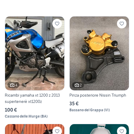
4
2
Ricambi yamaha xt 1200 z 2013
Pinza posteriore Nissin Triumph
supertenerè xt1200z
35 €
100 €
Bassano del Grappa
(
VI
)
Cassano delle Murge
(
BA
)