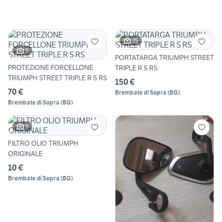
15
5
PORTATARGA TRIUMPH STREET
PROTEZIONE FORCELLONE
TRIPLE R S RS
TRIUMPH STREET TRIPLE R S RS
150 €
70 €
Brembate di Sopra
(
BG
)
Brembate di Sopra
(
BG
)
5
FILTRO OLIO TRIUMPH
ORIGINALE
10 €
Brembate di Sopra
(
BG
)