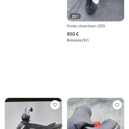
5
Kimko downtown 300i
900 €
Boissano
(
SV
)