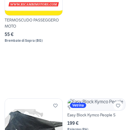
TERMOSCUDO PASSEGGERO
MOTO
55 €
Brembate di Sopra
(
BG
)
Vetrina
Easy Block Kymco People S
199 €
Palermo
(
PA
)