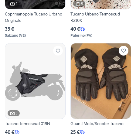
2
5
Coprimanopole Tucano Urbano
Tucano Urbano Termoscud
Originale
R210X
35 €
40 €
Salzano
(
VE
)
Palermo
(
PA
)
5
Tucano Termoscud 019N
Guanti Moto/Scooter Tucano
40 €
25 €