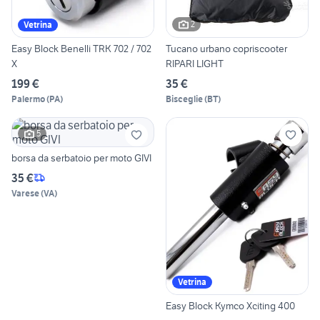
2
Vetrina
Easy Block Benelli TRK 702 / 702
Tucano urbano copriscooter
X
RIPARI LIGHT
199 €
35 €
Palermo
(
PA
)
Bisceglie
(
BT
)
5
borsa da serbatoio per moto GIVI
35 €
Varese
(
VA
)
Vetrina
Easy Block Kymco Xciting 400