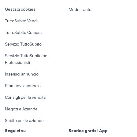
Veicoli commerciali
altro
Gestisci cookies
Modelli auto
Case vacanza
TuttoSubito Vendi
Uffici e Locali
TuttoSubito Compra
commerciali
Servizio TuttoSubito
elettronica
per la casa e la
sports e hobby
Servizio TuttoSubito per
persona
Informatica
Animali
Professionisti
Arredamento e
Console e
Accessori per
Casalinghi
Inserisci annuncio
Videogiochi
animali
Elettrodomestici
Promuovi annuncio
Audio/Video
Musica e Film
Giardino e Fai da te
Consigli per la vendita
Fotografia
Libri e Riviste
Abbigliamento e
Negozi e Aziende
Telefonia
Strumenti Musicali
Accessori
Subito per le aziende
Sports
Tutto per i bambini
Seguici su
Scarica gratis l'App
Biciclette