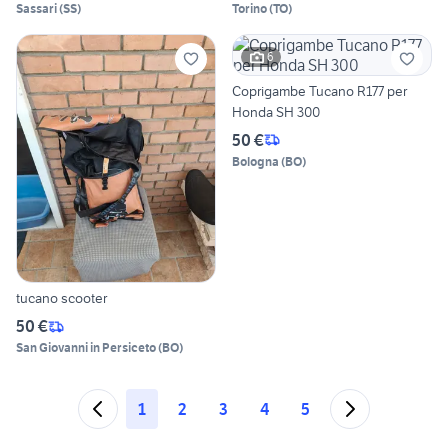
Sassari
(
SS
)
Torino
(
TO
)
6
Coprigambe Tucano R177 per
Honda SH 300
50 €
Bologna
(
BO
)
tucano scooter
50 €
San Giovanni in Persiceto
(
BO
)
1
2
3
4
5