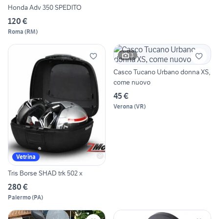
Honda Adv 350 SPEDITO
120 €
Roma
(
RM
)
3
Casco Tucano Urbano donna XS,
come nuovo
45 €
Verona
(
VR
)
Vetrina
Tris Borse SHAD trk 502 x
280 €
Palermo
(
PA
)