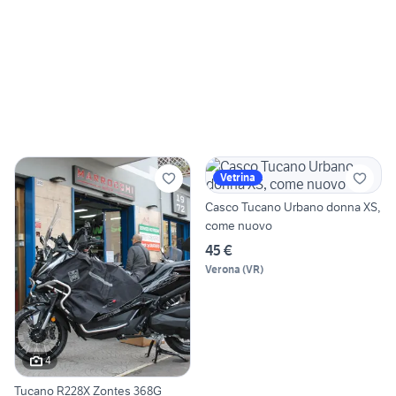
Vetrina
Casco Tucano Urbano donna XS,
come nuovo
45 €
Verona
(
VR
)
4
Tucano R228X Zontes 368G