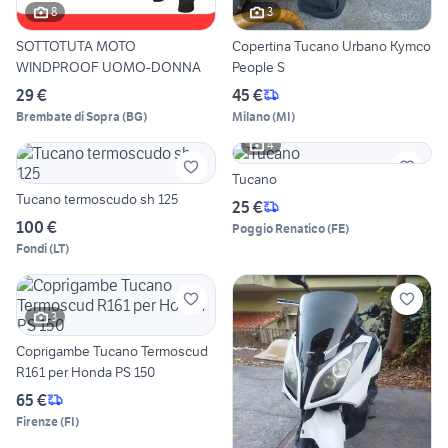
8
3
SOTTOTUTA MOTO
Copertina Tucano Urbano Kymco
WINDPROOF UOMO-DONNA
People S
29 €
45 €
Brembate di Sopra
(
BG
)
Milano
(
MI
)
4
Tucano
Tucano termoscudo sh 125
25 €
100 €
Poggio Renatico
(
FE
)
Fondi
(
LT
)
3
Coprigambe Tucano Termoscud
R161 per Honda PS 150
65 €
Firenze
(
FI
)