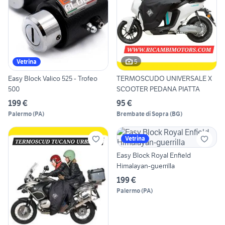
5
Vetrina
Easy Block Valico 525 - Trofeo
TERMOSCUDO UNIVERSALE X
500
SCOOTER PEDANA PIATTA
199 €
95 €
Palermo
(
PA
)
Brembate di Sopra
(
BG
)
Vetrina
Easy Block Royal Enfield
Himalayan-guerrilla
199 €
Palermo
(
PA
)