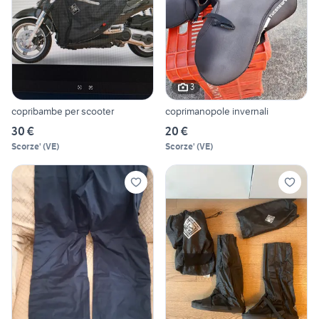
3
copribambe per scooter
coprimanopole invernali
30 €
20 €
Scorze'
(
VE
)
Scorze'
(
VE
)