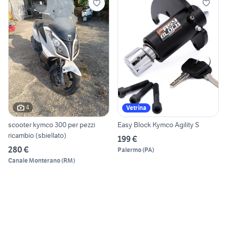
4
Vetrina
scooter kymco 300 per pezzi
Easy Block Kymco Agility S
ricambio (sbiellato)
199 €
280 €
Palermo
(
PA
)
Canale Monterano
(
RM
)