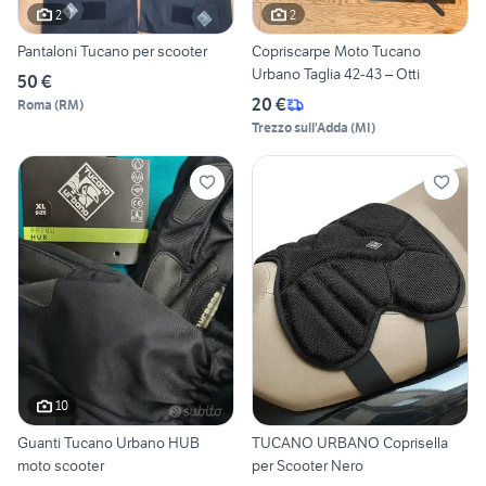
2
2
Pantaloni Tucano per scooter
Copriscarpe Moto Tucano
Urbano Taglia 42-43 – Otti
50 €
20 €
Roma
(
RM
)
Trezzo sull'Adda
(
MI
)
10
Guanti Tucano Urbano HUB
TUCANO URBANO Coprisella
moto scooter
per Scooter Nero