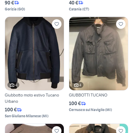
90 €
40 €
Gorizia
(
GO
)
Catania
(
CT
)
4
4
Giubbotto moto estivo Tucano
GIUBBOTTI TUCANO
Urbano
100 €
100 €
Cernusco sul Naviglio
(
MI
)
San Giuliano Milanese
(
MI
)