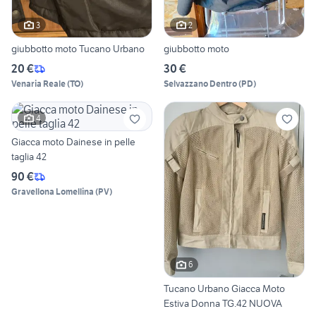
3
2
giubbotto moto Tucano Urbano
giubbotto moto
20 €
30 €
Venaria Reale
(
TO
)
Selvazzano Dentro
(
PD
)
4
Giacca moto Dainese in pelle
taglia 42
90 €
Gravellona Lomellina
(
PV
)
6
Tucano Urbano Giacca Moto
Estiva Donna TG.42 NUOVA