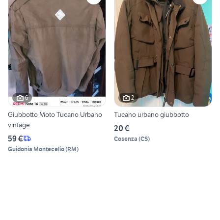
6
2
Giubbotto Moto Tucano Urbano
Tucano urbano giubbotto
vintage
20 €
59 €
Cosenza
(
CS
)
Guidonia Montecelio
(
RM
)