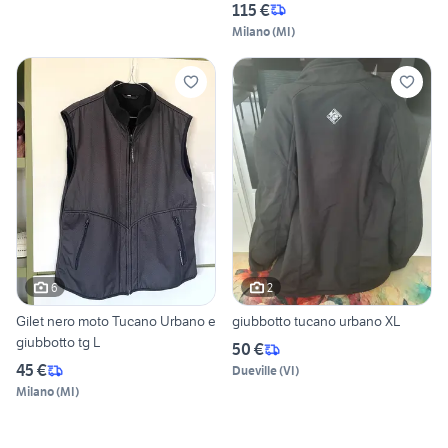
115 €
Milano
(
MI
)
6
2
Gilet nero moto Tucano Urbano e
giubbotto tucano urbano XL
giubbotto tg L
50 €
45 €
Dueville
(
VI
)
Milano
(
MI
)