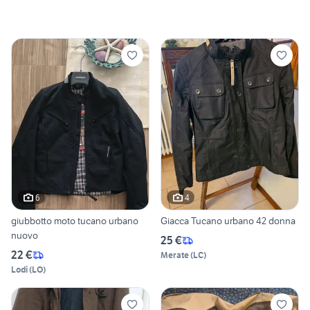
6
4
giubbotto moto tucano urbano
Giacca Tucano urbano 42 donna
nuovo
25 €
22 €
Merate
(
LC
)
Lodi
(
LO
)