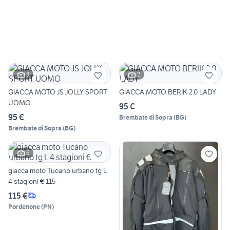
3
2
GIACCA MOTO JS JOLLY SPORT
GIACCA MOTO BERIK 2.0 LADY
UOMO
95 €
95 €
Brembate di Sopra
(
BG
)
Brembate di Sopra
(
BG
)
6
giacca moto Tucano urbano tg L
4 stagioni € 115
115 €
Pordenone
(
PN
)