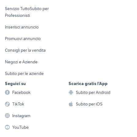
elettronica
per la casa e la
sports e hobby
Servizio TuttoSubito per
persona
Informatica
Animali
Professionisti
Arredamento e
Console e
Accessori per
Casalinghi
Inserisci annuncio
Videogiochi
animali
Elettrodomestici
Promuovi annuncio
Audio/Video
Musica e Film
Giardino e Fai da te
Consigli per la vendita
Fotografia
Libri e Riviste
Abbigliamento e
Negozi e Aziende
Telefonia
Strumenti Musicali
Accessori
Subito per le aziende
Sports
Tutto per i bambini
Seguici su
Scarica gratis l'App
Biciclette
Facebook
Subito per Android
Collezionismo
TikTok
Subito per iOS
Instagram
YouTube