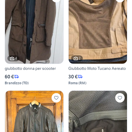
4
2
giubbotto donna per scooter
Giubbotto Moto Tucano Aereato
60 €
30 €
Brandizzo
(
TO
)
Roma
(
RM
)