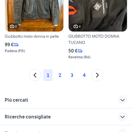
6
4
Giubbotto moto donna in pelle
GIUBBOTTO MOTO DONNA
TUCANO
99 €
50 €
Padova
(
PD
)
Ravenna
(
RA
)
1
2
3
4
Più cercati
Correlati
Richerche simili
Suggerimenti
Ricerche consigliate
giubbotto moto con
ducati 1098 usata
ktm 690 usato
protezioni
blu me bravo
ford c max 2011 accessori auto
yamaha x-max 400
cagiva mito 125