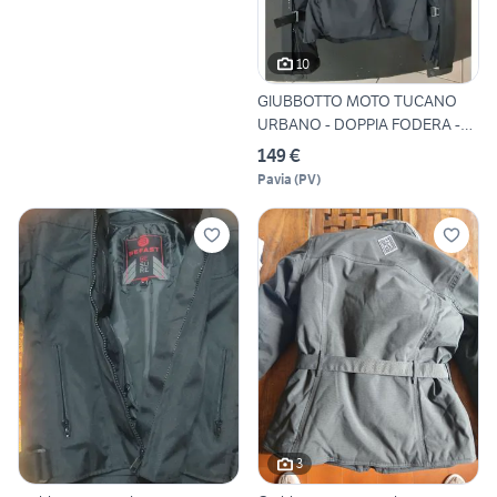
10
GIUBBOTTO MOTO TUCANO
URBANO - DOPPIA FODERA -
XL
149 €
Pavia
(
PV
)
3