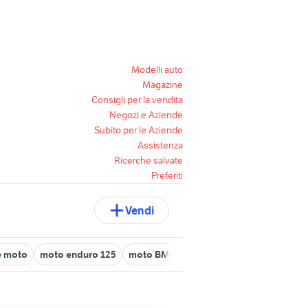
Modelli auto
Magazine
Consigli per la vendita
Negozi e Aziende
Subito per le Aziende
Assistenza
Ricerche salvate
Preferiti
Vendi
e moto
moto enduro 125
moto BMW R 1150 R
moto elettrica ad