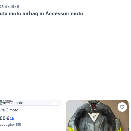
45 risultati
uta moto airbag in Accessori moto
2
uta Gimoto
00 €
occaglio
(
BS
)