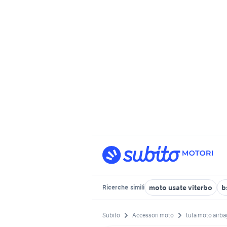
moto usate viterbo
b
Ricerche
simili
Subito
Accessori moto
tuta moto airba