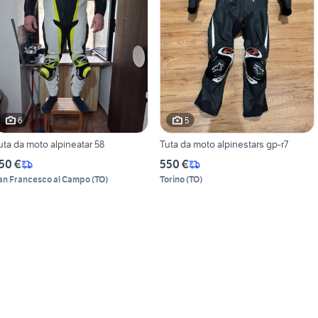
6
5
uta da moto alpineatar 58
Tuta da moto alpinestars gp-r7
50 €
550 €
an Francesco al Campo
(
TO
)
Torino
(
TO
)