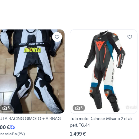
5
5
UTA RACING GIMOTO + AIRBAG
Tuta moto Dainese Misano 2 d-air
perf. TG.44
00 €
1.499 €
inarolo Po
(
PV
)