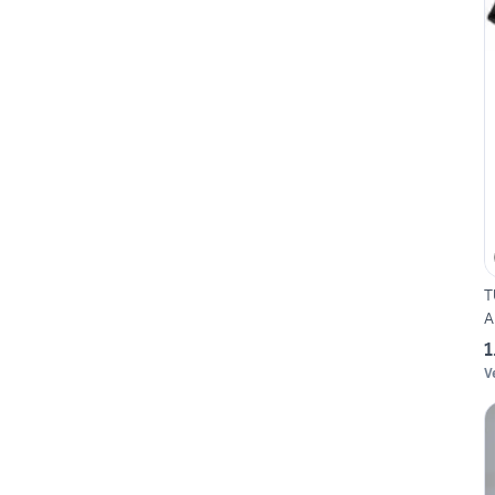
T
A
1
V