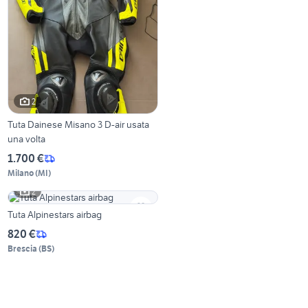
2
Tuta Dainese Misano 3 D-air usata
una volta
1.700 €
Milano
(
MI
)
2
Tuta Alpinestars airbag
820 €
Brescia
(
BS
)