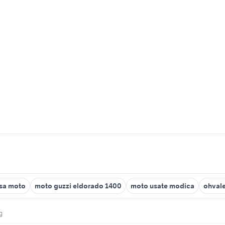
sa moto
moto guzzi eldorado 1400
moto usate modica
ohval
g