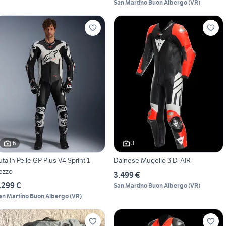
San Martino Buon Albergo
(
VR
)
6
3
uta In Pelle GP Plus V4 Sprint 1
Dainese Mugello 3 D-AIR
ezzo
3.499 €
.299 €
San Martino Buon Albergo
(
VR
)
an Martino Buon Albergo
(
VR
)