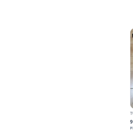
T
9
P