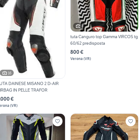
8
tuta Canguro top Gamma VIRCOS tg
60/62 predisposta
800 €
Verona
(
VR
)
16
UTA DAINESE MISANO 2 D-AIR
IRBAG IN PELLE TRAFOR
.000 €
erona
(
VR
)