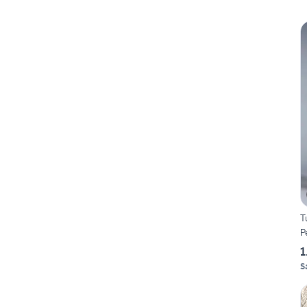
T
P
1
S