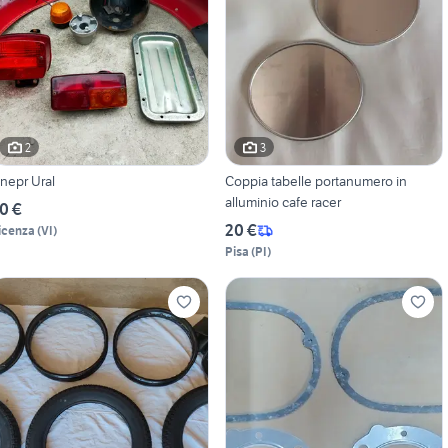
2
3
nepr Ural
Coppia tabelle portanumero in
alluminio cafe racer
0 €
20 €
icenza
(
VI
)
Pisa
(
PI
)