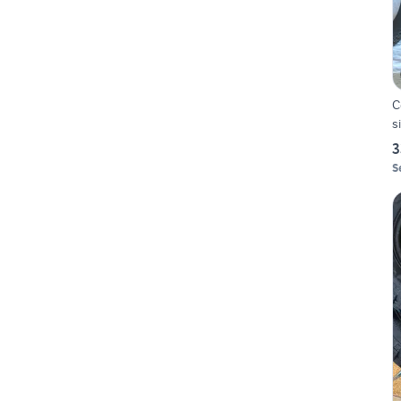
C
s
3
S