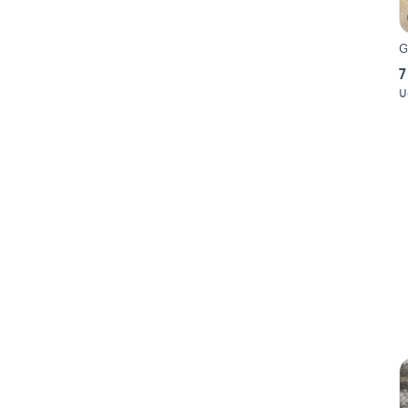
G
7
U