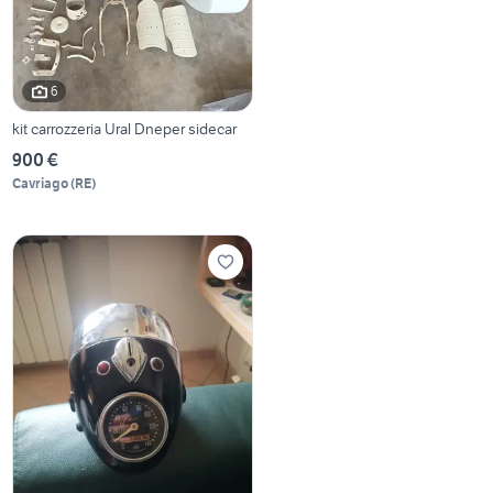
6
kit carrozzeria Ural Dneper sidecar
900 €
Cavriago
(
RE
)