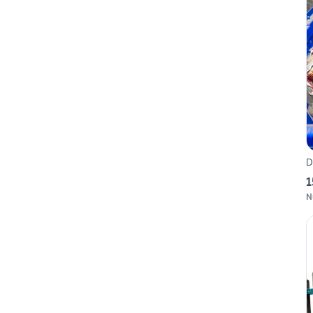
D
1
N