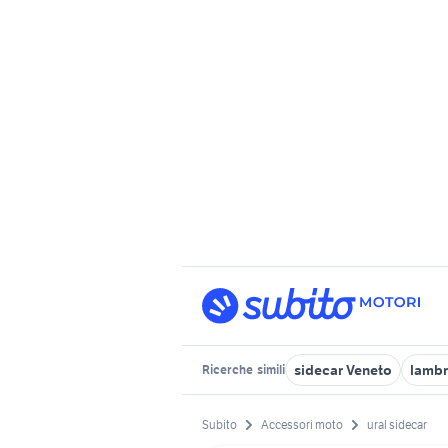
sidecar Veneto
lambr
Ricerche
simili
Subito
Accessori moto
ural sidecar