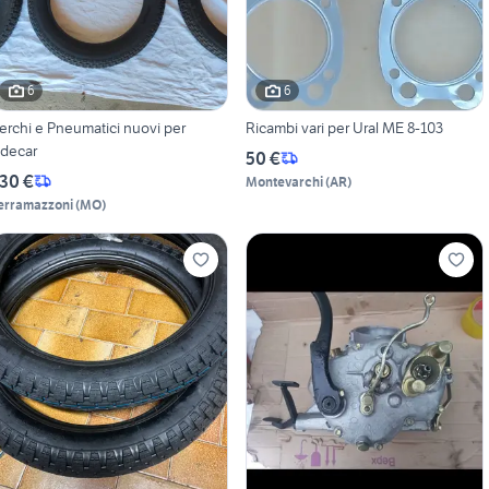
6
6
erchi e Pneumatici nuovi per
Ricambi vari per Ural ME 8-103
idecar
50 €
30 €
Montevarchi
(
AR
)
erramazzoni
(
MO
)