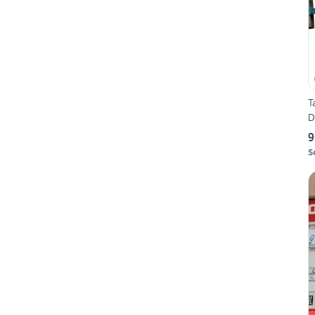
T
D
9
S