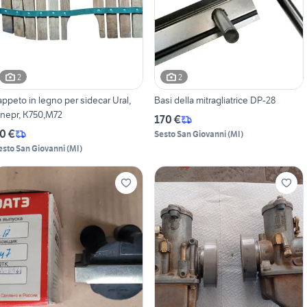
2
2
appeto in legno per sidecar Ural,
Basi della mitragliatrice DP-28
nepr, K750,M72
170 €
0 €
Sesto San Giovanni
(
MI
)
esto San Giovanni
(
MI
)