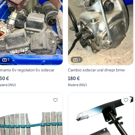
5
3
inamo 6v regolatori 6v sidecar
Cambio sidecar ural dnepr bmw
50 €
180 €
uoro
(
NU
)
Nuoro
(
NU
)