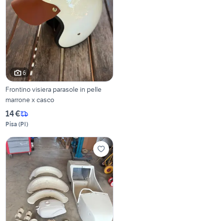
6
Frontino visiera parasole in pelle
marrone x casco
14 €
Pisa
(
PI
)