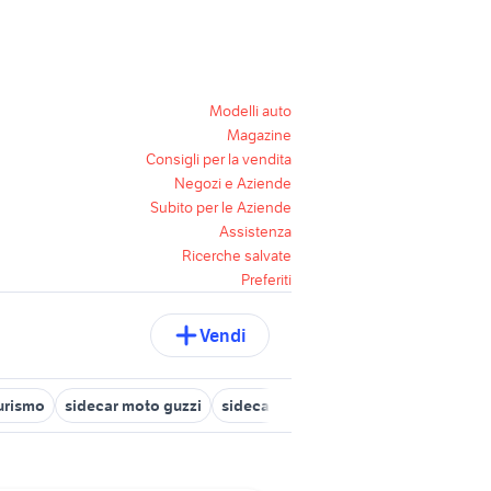
Modelli auto
Magazine
Consigli per la vendita
Negozi e Aziende
Subito per le Aziende
Assistenza
Ricerche salvate
Preferiti
Vendi
turismo
sidecar moto guzzi
sidecar in toscana
sidecar ural mo