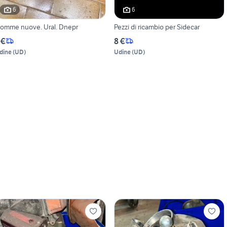
6
6
omme nuove. Ural. Dnepr
Pezzi di ricambio per Sidecar
 €
8 €
dine
(
UD
)
Udine
(
UD
)