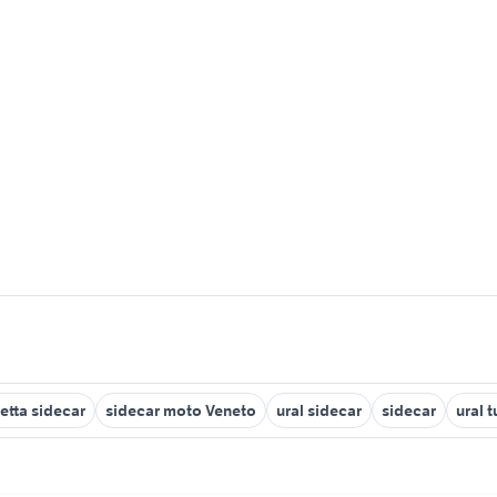
etta sidecar
sidecar moto Veneto
ural sidecar
sidecar
ural 