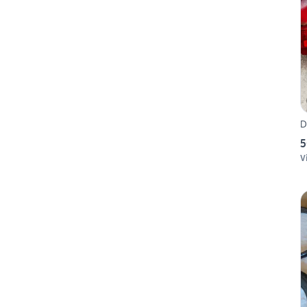
D
5
V