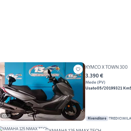
KYMCO X TOWN 300
3.390 €
Mede
(
PV
)
Usato
05/2019
9321 Km
18
Rivenditore
TREDICIMILAG
di Garando Al
YAMAHA 125 NMAX TECH