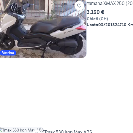
Yamaha XMAX 250 (2013
3.150 €
Chieti
(
CH
)
Usato
03/2013
24710 K
Vetrina
Tmax 530 Iron Max ABS