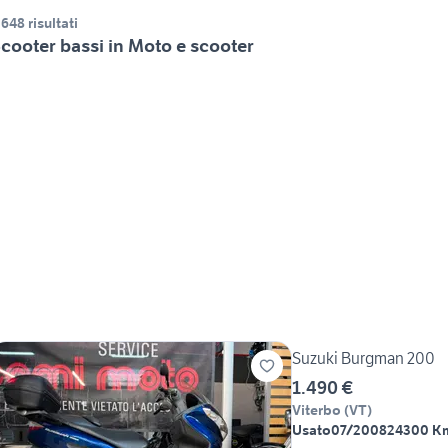
.648 risultati
cooter bassi in Moto e scooter
Suzuki Burgman 200
1.490 €
Viterbo
(
VT
)
Usato
07/2008
24300 K