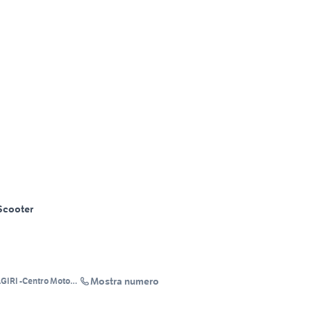
Scooter
Mostra numero
IRI -Centro Moto-
essio