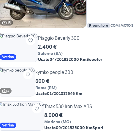
15
Rivenditore
COMI MOTO S
COLONNA
Piaggio Beverly 300
2.400 €
Salerno
(
SA
)
Vetrina
Usato
04/2018
22000 Km
Scooter
kymko people 300
600 €
Roma
(
RM
)
4
Usato
01/2013
12546 Km
Tmax 530 Iron Max ABS
8.000 €
Modena
(
MO
)
Vetrina
Usato
09/2015
35000 Km
Sport