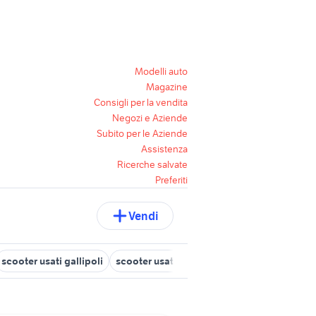
Modelli auto
Magazine
Consigli per la vendita
Negozi e Aziende
Subito per le Aziende
Assistenza
Ricerche salvate
Preferiti
Vendi
scooter usati gallipoli
scooter usati umbria
honda scooter
pa