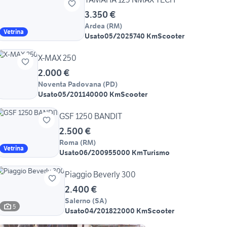
3.350 €
Ardea
(
RM
)
Vetrina
Usato
05/2025
740 Km
Scooter
X-MAX 250
2.000 €
Noventa Padovana
(
PD
)
Usato
05/2011
40000 Km
Scooter
GSF 1250 BANDIT
2.500 €
Roma
(
RM
)
Vetrina
Usato
06/2009
55000 Km
Turismo
Piaggio Beverly 300
2.400 €
Salerno
(
SA
)
5
Usato
04/2018
22000 Km
Scooter