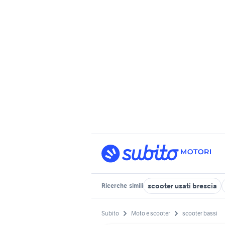
scooter usati brescia
Ricerche
simili
Subito
Moto e scooter
scooter bassi