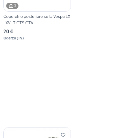
3
Coperchio posteriore sella Vespa LX
LXV LT GTS GTV
20 €
Oderzo
(
TV
)