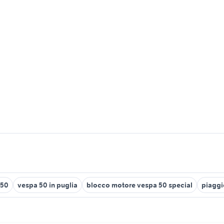
 50
vespa 50 in puglia
blocco motore vespa 50 special
piaggi