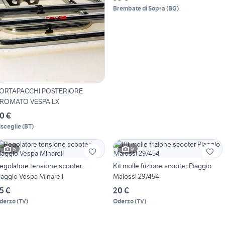
Brembate di Sopra
(
BG
)
ORTAPACCHI POSTERIORE
ROMATO VESPA LX
0 €
isceglie
(
BT
)
6
9
egolatore tensione scooter
Kit molle frizione scooter Piaggio
iaggio Vespa Minarell
Malossi 297454
5 €
20 €
derzo
(
TV
)
Oderzo
(
TV
)