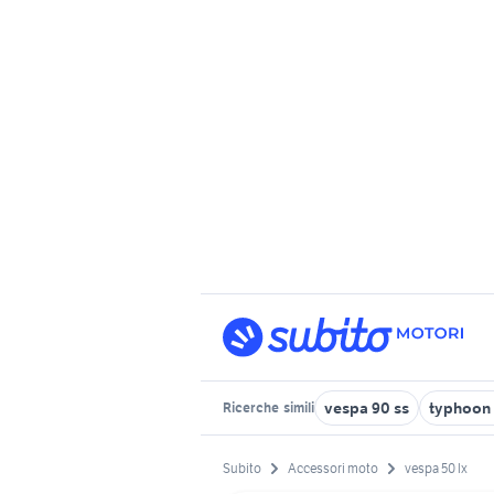
vespa 90 ss
typhoon
Ricerche
simili
Subito
Accessori moto
vespa 50 lx