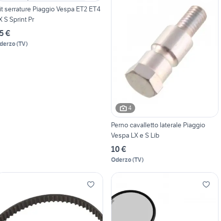
it serrature Piaggio Vespa ET2 ET4
X S Sprint Pr
5 €
derzo
(
TV
)
4
Perno cavalletto laterale Piaggio
Vespa LX e S Lib
10 €
Oderzo
(
TV
)