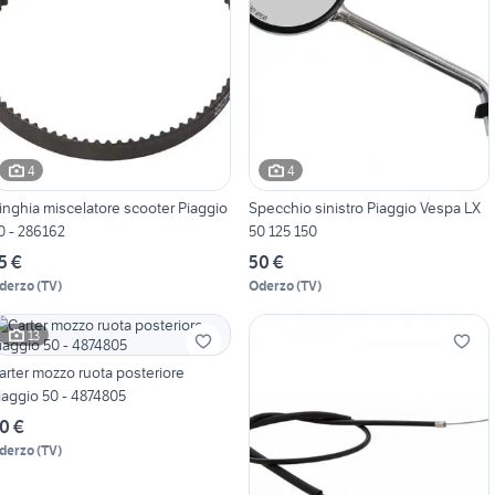
4
4
inghia miscelatore scooter Piaggio
Specchio sinistro Piaggio Vespa LX
0 - 286162
50 125 150
5 €
50 €
derzo
(
TV
)
Oderzo
(
TV
)
13
arter mozzo ruota posteriore
iaggio 50 - 4874805
0 €
derzo
(
TV
)