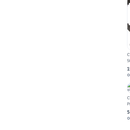
C
5
1
O
C
P
5
O