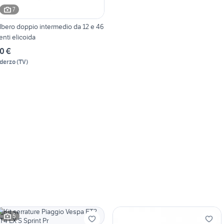
7
lbero doppio intermedio da 12 e 46
enti elicoida
0 €
derzo
(
TV
)
5