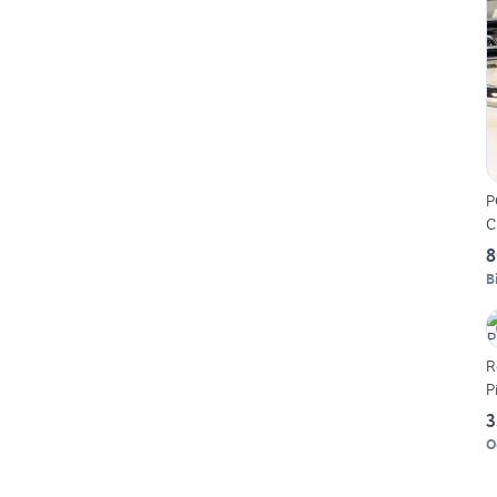
P
C
8
B
R
P
3
O