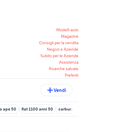
Modelli auto
Magazine
Consigli per la vendita
Negozi e Aziende
Subito per le Aziende
Assistenza
Ricerche salvate
Preferiti
Vendi
o ape 50
fiat 1100 anni 50
carburatore vespa 50
telaio vespa 