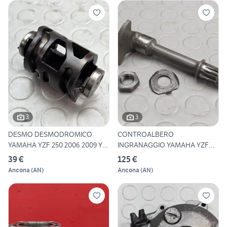
3
3
DESMO DESMODROMICO
CONTROALBERO
YAMAHA YZF 250 2006 2009 YZ-
INGRANAGGIO YAMAHA YZF
F 2
250 2006 2009
39 €
125 €
Ancona
(
AN
)
Ancona
(
AN
)