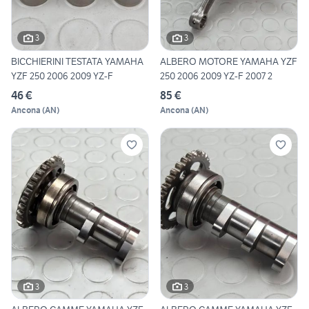
3
3
BICCHIERINI TESTATA YAMAHA
ALBERO MOTORE YAMAHA YZF
YZF 250 2006 2009 YZ-F
250 2006 2009 YZ-F 2007 2
46 €
85 €
Ancona
(
AN
)
Ancona
(
AN
)
3
3