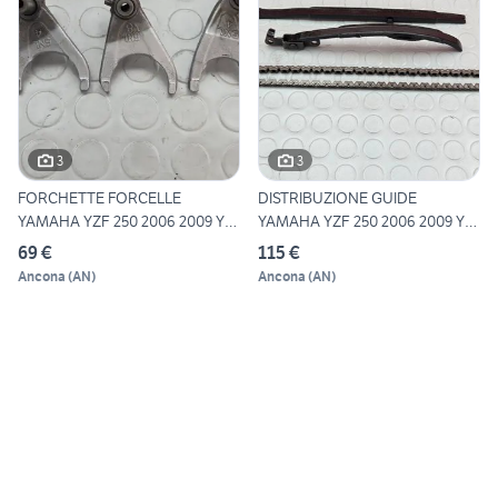
3
3
FORCHETTE FORCELLE
DISTRIBUZIONE GUIDE
YAMAHA YZF 250 2006 2009 YZ-
YAMAHA YZF 250 2006 2009 YZ-
F 2
F
69 €
115 €
Ancona
(
AN
)
Ancona
(
AN
)