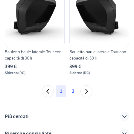
Bauletto baule laterale Tour con
Bauletto baule laterale Tour con
capacità di 30 li
capacità di 30 li
399 €
399 €
Siderno
(
RC
)
Siderno
(
RC
)
1
2
Più cercati
Correlati
Richerche simili
Suggerimenti
Ricerche consigliate