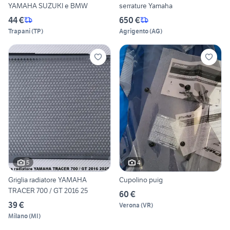
YAMAHA SUZUKI e BMW
serrature Yamaha
44 €
650 €
Trapani
(
TP
)
Agrigento
(
AG
)
5
4
Griglia radiatore YAMAHA
Cupolino puig
TRACER 700 / GT 2016 25
60 €
39 €
Verona
(
VR
)
Milano
(
MI
)