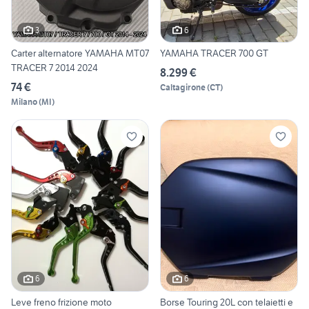
3
6
Carter alternatore YAMAHA MT07
YAMAHA TRACER 700 GT
TRACER 7 2014 2024
8.299 €
74 €
Caltagirone
(
CT
)
Milano
(
MI
)
6
6
Leve freno frizione moto
Borse Touring 20L con telaietti e