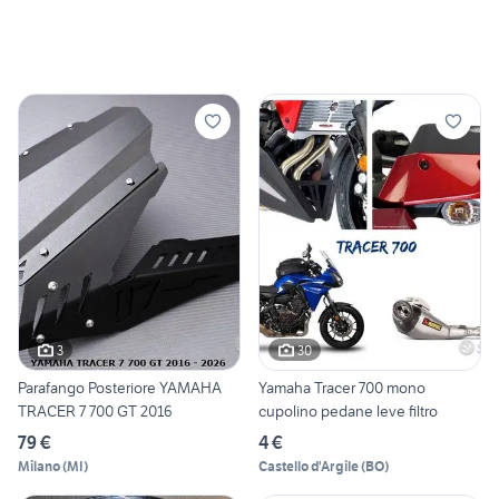
3
30
Parafango Posteriore YAMAHA
Yamaha Tracer 700 mono
TRACER 7 700 GT 2016
cupolino pedane leve filtro
79 €
4 €
Milano
(
MI
)
Castello d'Argile
(
BO
)