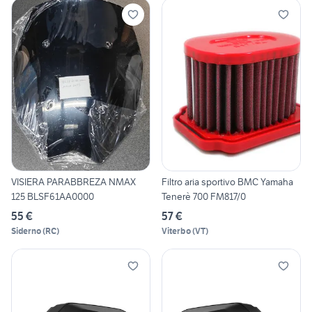
VISIERA PARABBREZA NMAX
Filtro aria sportivo BMC Yamaha
125 BLSF61AA0000
Tenerè 700 FM817/0
55 €
57 €
Siderno
(
RC
)
Viterbo
(
VT
)