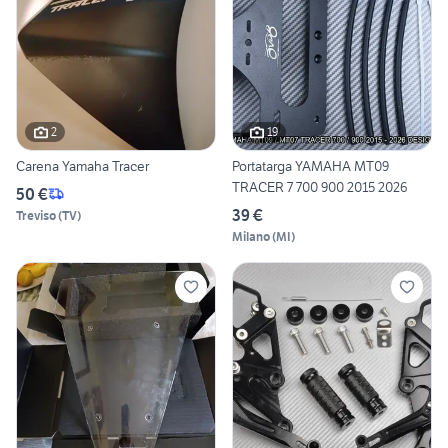
2
19
Carena Yamaha Tracer
Portatarga YAMAHA MT09
TRACER 7 700 900 2015 2026
50 €
39 €
Treviso
(
TV
)
Milano
(
MI
)