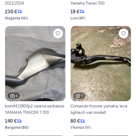
2021/2024
Yamaha Tracer 700
230 €
19 €
Magenta
(
MI
)
Luni
(
SP
)
4
5
bwmf413900p2 carena serbatoio
Comando frizione yamaha, leva
YAMAHA TRACER 7 700
lightech vari modell
140 €
80 €
Bergamo
(
BG
)
Vicenza
(
VI
)