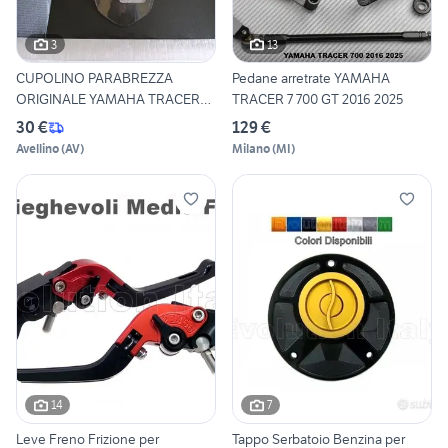
3
13
CUPOLINO PARABREZZA
Pedane arretrate YAMAHA
ORIGINALE YAMAHA TRACER
TRACER 7 700 GT 2016 2025
700
30 €
129 €
Avellino
(
AV
)
Milano
(
MI
)
14
7
Leve Freno Frizione per
Tappo Serbatoio Benzina per