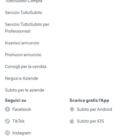
TuttoSubito Compra
commerciali
Servizio TuttoSubito
elettronica
per la casa e la
sports e hobby
Servizio TuttoSubito per
persona
Informatica
Animali
Professionisti
Arredamento e
Console e
Accessori per
Casalinghi
Inserisci annuncio
Videogiochi
animali
Elettrodomestici
Promuovi annuncio
Audio/Video
Musica e Film
Giardino e Fai da te
Consigli per la vendita
Fotografia
Libri e Riviste
Abbigliamento e
Negozi e Aziende
Telefonia
Strumenti Musicali
Accessori
Subito per le aziende
Sports
Tutto per i bambini
Seguici su
Scarica gratis l'App
Biciclette
Facebook
Subito per Android
Collezionismo
TikTok
Subito per iOS
Instagram