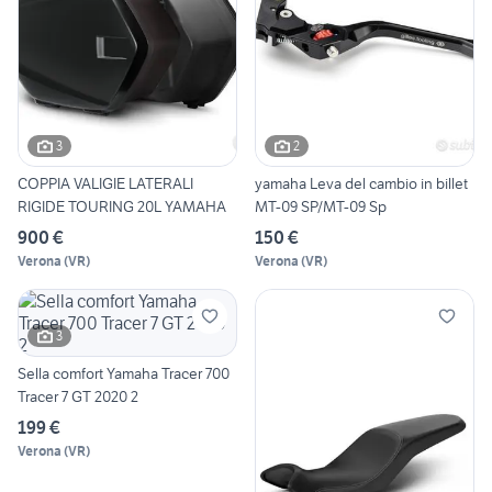
3
2
COPPIA VALIGIE LATERALI
yamaha Leva del cambio in billet
RIGIDE TOURING 20L YAMAHA
MT-09 SP/MT-09 Sp
900 €
150 €
Verona
(
VR
)
Verona
(
VR
)
3
Sella comfort Yamaha Tracer 700
Tracer 7 GT 2020 2
199 €
Verona
(
VR
)