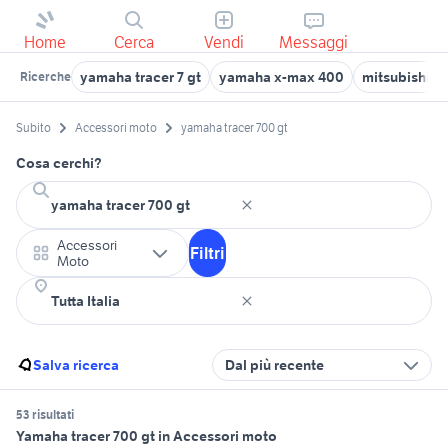
Home
Cerca
Vendi
Messaggi
yamaha tracer 7 gt
yamaha x-max 400
mitsubishi 3
Ricerche
Subito
Accessori moto
yamaha tracer 700 gt
Cosa cerchi?
Accessori
Filtri
Moto
Salva ricerca
Dal più recente
53 risultati
Yamaha tracer 700 gt in Accessori moto