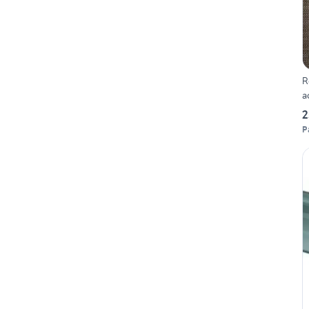
R
a
2
P