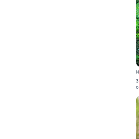
N
3
C