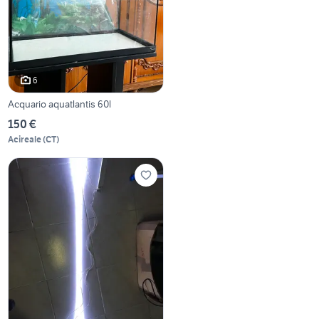
6
Acquario aquatlantis 60l
150 €
Acireale
(
CT
)