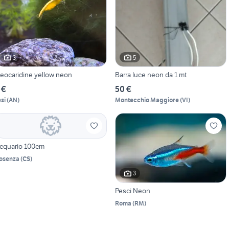
3
5
eocaridine yellow neon
Barra luce neon da 1 mt
 €
50 €
esi
(
AN
)
Montecchio Maggiore
(
VI
)
cquario 100cm
osenza
(
CS
)
3
Pesci Neon
Roma
(
RM
)