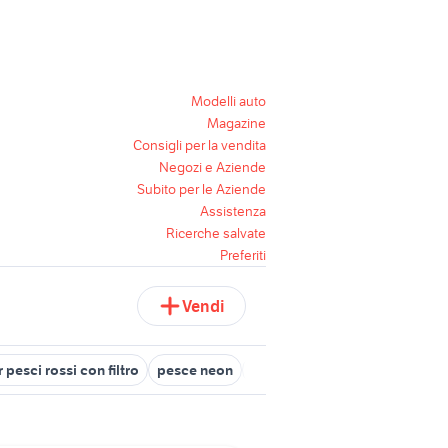
Modelli auto
Magazine
Consigli per la vendita
Negozi e Aziende
Subito per le Aziende
Assistenza
Ricerche salvate
Preferiti
Vendi
 pesci rossi con filtro
pesce neon
pesci rossi e neon
acquario