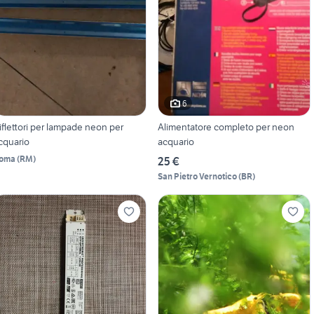
6
iflettori per lampade neon per
Alimentatore completo per neon
cquario
acquario
oma
(
RM
)
25 €
San Pietro Vernotico
(
BR
)