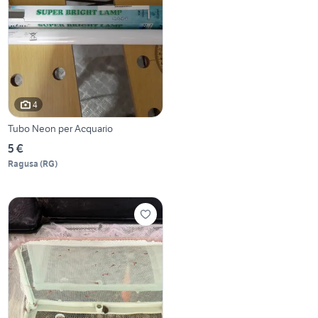
4
Tubo Neon per Acquario
5 €
Ragusa
(
RG
)