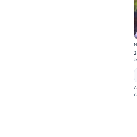
N
3
J
A
C