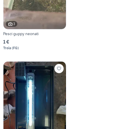
3
Pesci guppy neonati
1 €
Troia
(
FG
)