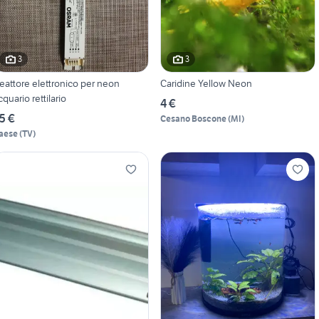
3
3
eattore elettronico per neon
Caridine Yellow Neon
cquario rettilario
4 €
5 €
Cesano Boscone
(
MI
)
aese
(
TV
)