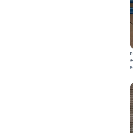
R
a
R