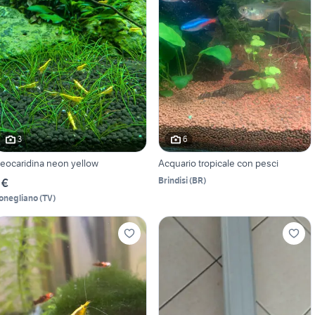
3
6
eocaridina neon yellow
Acquario tropicale con pesci
Brindisi
(
BR
)
 €
onegliano
(
TV
)