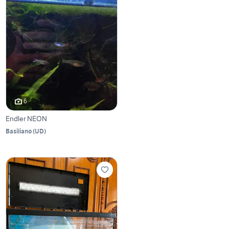
6
Endler NEON
Basiliano
(
UD
)