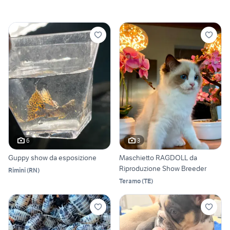
6
3
Guppy show da esposizione
Maschietto RAGDOLL da
Riproduzione Show Breeder
Rimini
(
RN
)
Teramo
(
TE
)