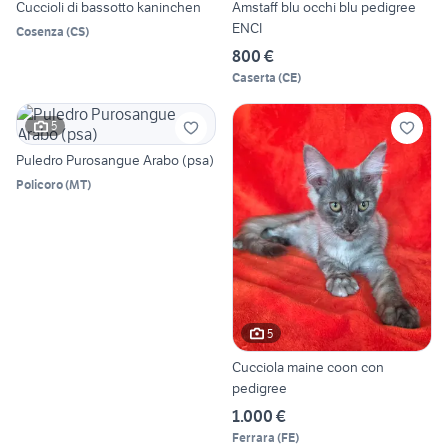
Cuccioli di bassotto kaninchen
Amstaff blu occhi blu pedigree
ENCI
Cosenza
(
CS
)
800 €
Caserta
(
CE
)
5
Puledro Purosangue Arabo (psa)
Policoro
(
MT
)
5
Cucciola maine coon con
pedigree
1.000 €
Ferrara
(
FE
)