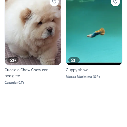
4
3
Cucciolo Chow Chow con
Guppy show
pedigree
Massa Marittima
(
GR
)
Catania
(
CT
)