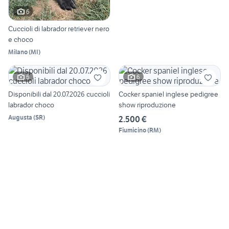
6
Cuccioli di labrador retriever nero
e choco
Milano
(
MI
)
6
6
Disponibili dal 20.07.2026 cuccioli
Cocker spaniel inglese pedigree
labrador choco
show riproduzione
Augusta
(
SR
)
2.500 €
Fiumicino
(
RM
)