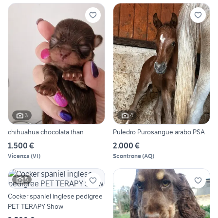
3
4
chihuahua chocolata than
Puledro Purosangue arabo PSA
1.500 €
2.000 €
Vicenza
(
VI
)
Scontrone
(
AQ
)
5
Cocker spaniel inglese pedigree
PET TERAPY Show