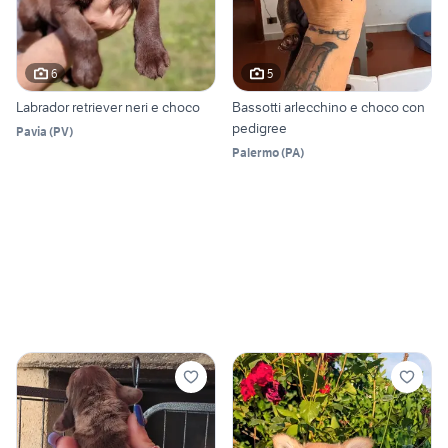
6
5
Labrador retriever neri e choco
Bassotti arlecchino e choco con
pedigree
Pavia
(
PV
)
Palermo
(
PA
)