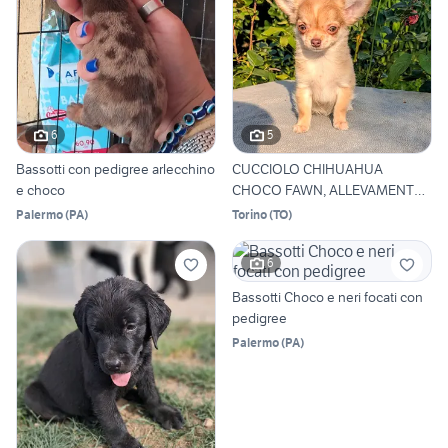
6
5
Bassotti con pedigree arlecchino
CUCCIOLO CHIHUAHUA
e choco
CHOCO FAWN, ALLEVAMENTO
ENCI
Palermo
(
PA
)
Torino
(
TO
)
6
Bassotti Choco e neri focati con
pedigree
Palermo
(
PA
)