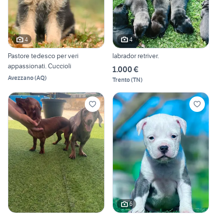
4
4
Pastore tedesco per veri
labrador retriver.
appassionati. Cuccioli
1.000 €
Avezzano
(
AQ
)
Trento
(
TN
)
6