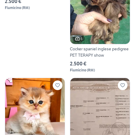
2.500 €
Fiumicino
(
RM
)
6
Cocker spaniel inglese pedigree
PET TERAPY show
2.500 €
Fiumicino
(
RM
)