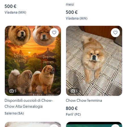
mesi
500 €
500 €
Viadana
(
MN
)
Viadana
(
MN
)
5
3
Disponibili cuccioli di Chow-
Chow Chow femmina
Chow Alta Genealogia
800 €
Salerno
(
SA
)
Forli'
(
FC
)