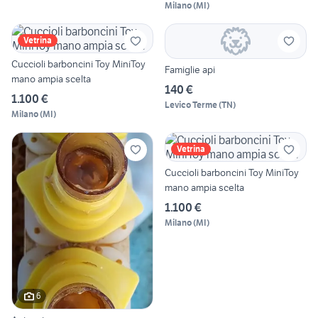
Milano
(
MI
)
Vetrina
Cuccioli barboncini Toy MiniToy
Famiglie api
mano ampia scelta
140 €
1.100 €
Levico Terme
(
TN
)
Milano
(
MI
)
Vetrina
Cuccioli barboncini Toy MiniToy
mano ampia scelta
1.100 €
Milano
(
MI
)
6