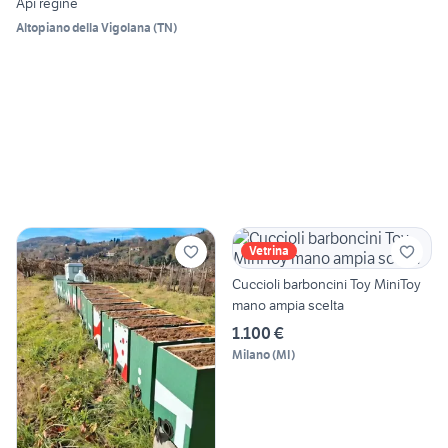
Api regine
Altopiano della Vigolana
(
TN
)
Vetrina
Cuccioli barboncini Toy MiniToy
mano ampia scelta
1.100 €
Milano
(
MI
)