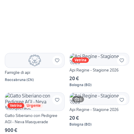
Vetrina
Api Regine - Stagione 2026
Famiglie di api
20 €
Roccabruna
(
CN
)
Bologna
(
BO
)
6
Vetrina
Urgente
Api Regine - Stagione 2026
Gatto Siberiano con Pedigree
20 €
AGI - Neva Masquerade
Bologna
(
BO
)
900 €