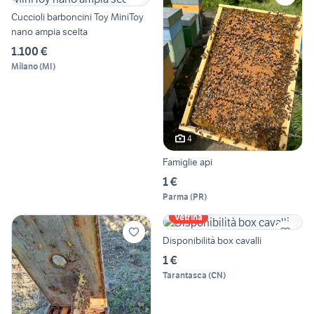
Cuccioli barboncini Toy MiniToy
nano ampia scelta
1.100 €
Milano
(
MI
)
4
Famiglie api
1 €
Parma
(
PR
)
Vetrina
Disponibilità box cavalli
1 €
Tarantasca
(
CN
)