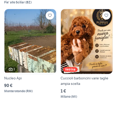
Fie' allo Sciliar
(
BZ
)
3
Vetrina
Nucleo Api
Cuccioli barboncini varie taglie
ampia scelta
90 €
1 €
Monterotondo
(
RM
)
Milano
(
MI
)