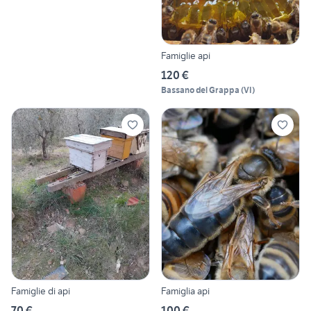
Famiglie api
120 €
Bassano del Grappa
(
VI
)
Famiglie di api
Famiglia api
70 €
100 €