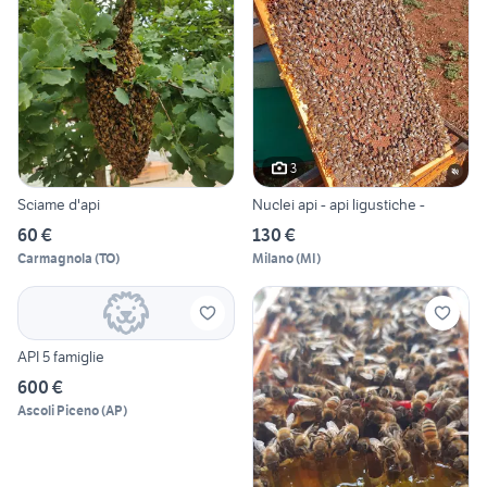
3
Sciame d'api
Nuclei api - api ligustiche -
60 €
130 €
Carmagnola
(
TO
)
Milano
(
MI
)
API 5 famiglie
600 €
Ascoli Piceno
(
AP
)