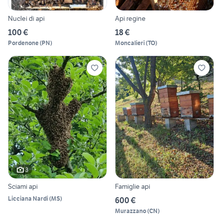
Nuclei di api
Api regine
100 €
18 €
Pordenone
(
PN
)
Moncalieri
(
TO
)
3
Sciami api
Famiglie api
Licciana Nardi
(
MS
)
600 €
Murazzano
(
CN
)