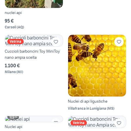
nuclei api
95 €
Carsoli
(
AQ
)
Vetrina
Cuccioli barboncini Toy MiniToy
nano ampia scelta
1.100 €
Milano
(
MI
)
Nuclei di api ligustiche
Villafranca in Lunigiana
(
MS
)
4
Vetrina
Nuclei api