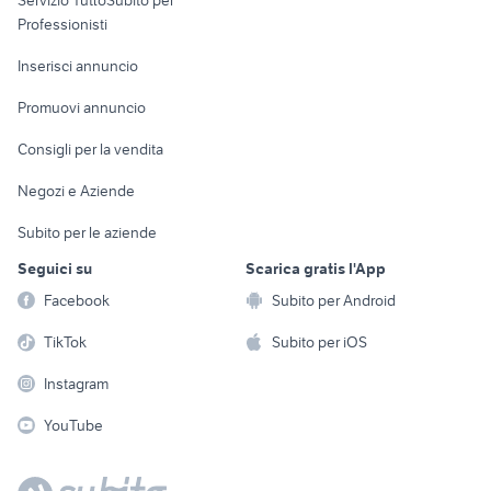
Servizio TuttoSubito per
persona
Informatica
Animali
Professionisti
Arredamento e
Console e
Accessori per
Casalinghi
Inserisci annuncio
Videogiochi
animali
Elettrodomestici
Promuovi annuncio
Audio/Video
Musica e Film
Giardino e Fai da te
Consigli per la vendita
Fotografia
Libri e Riviste
Abbigliamento e
Negozi e Aziende
Telefonia
Strumenti Musicali
Accessori
Subito per le aziende
Sports
Tutto per i bambini
Seguici su
Scarica gratis l'App
Biciclette
Facebook
Subito per Android
Collezionismo
TikTok
Subito per iOS
Instagram
YouTube