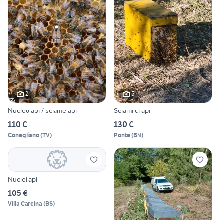
2
5
Nucleo api / sciame api
Sciami di api
110 €
130 €
Conegliano
(
TV
)
Ponte
(
BN
)
Nuclei api
105 €
Villa Carcina
(
BS
)