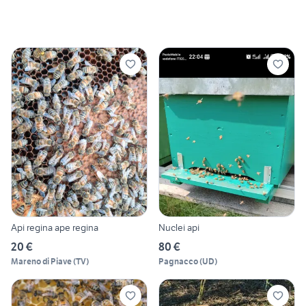
Api regina ape regina
Nuclei api
20 €
80 €
Mareno di Piave
(
TV
)
Pagnacco
(
UD
)