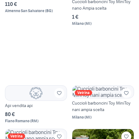
Cuccioli barboncini Toy MiniToy
110 €
nano Ampia scelta
Almenno San Salvatore
(
BG
)
1 €
Milano
(
MI
)
Vetrina
Cuccioli barboncini Toy MiniToy
Api vendita api
nani ampia scelta
80 €
Milano
(
MI
)
Fiano Romano
(
RM
)
Vetrina