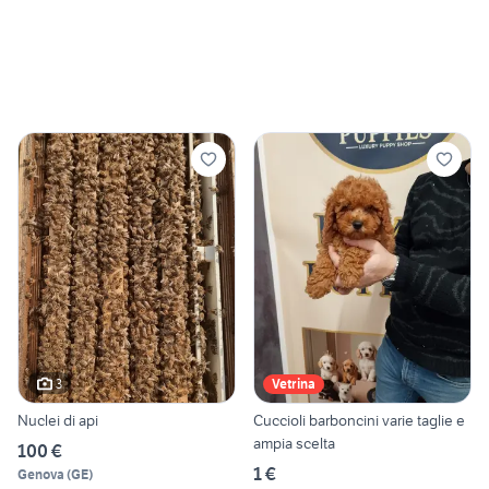
3
Vetrina
Nuclei di api
Cuccioli barboncini varie taglie e
ampia scelta
100 €
1 €
Genova
(
GE
)