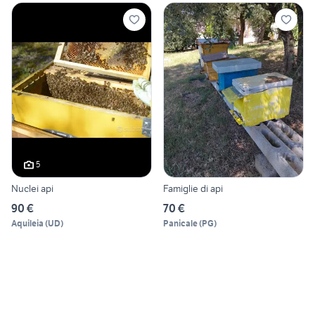
5
Nuclei api
Famiglie di api
90 €
70 €
Aquileia
(
UD
)
Panicale
(
PG
)