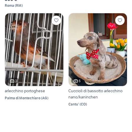
Roma
(
RM
)
3
6
arlecchino portoghese
Cuccioli di bassotto arlecchino
nano/kaninchen
Palma di Montechiaro
(
AG
)
Cantu'
(
CO
)