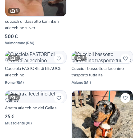
6
cuccioli di Bassotto kaninken
arlecchino silver
500 €
Valmontone
(
RM
)
2
5
Cucciola PASTORE di BEAUCE
Cuccioli bassotto arlecchino
arlecchino
trasporto tutta ita
Roma
(
RM
)
Milano
(
MI
)
5
Anatra arlecchino del Galles
25 €
Mussolente
(
VI
)