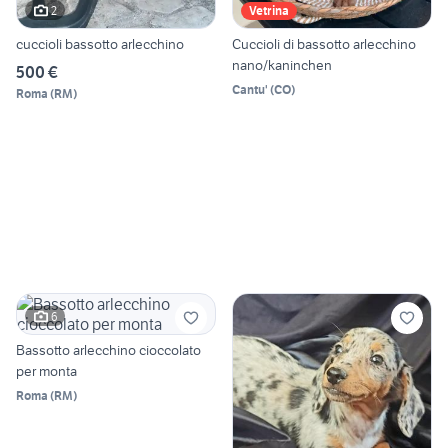
2
Vetrina
cuccioli bassotto arlecchino
Cuccioli di bassotto arlecchino
nano/kaninchen
500 €
Cantu'
(
CO
)
Roma
(
RM
)
6
Bassotto arlecchino cioccolato
per monta
Roma
(
RM
)