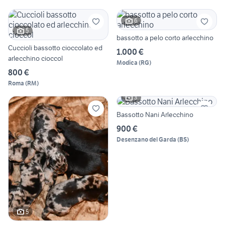
6
5
bassotto a pelo corto arlecchino
Cuccioli bassotto cioccolato ed
1.000 €
arlecchino cioccol
Modica
(
RG
)
800 €
Roma
(
RM
)
3
Bassotto Nani Arlecchino
900 €
Desenzano del Garda
(
BS
)
5