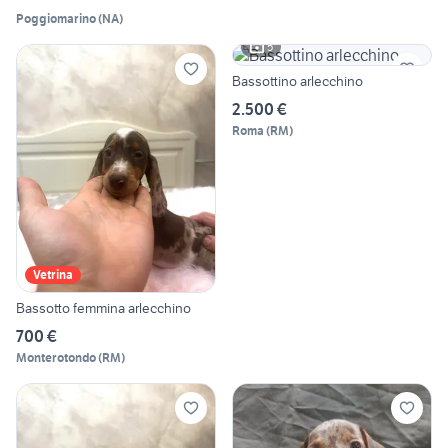
Poggiomarino
(
NA
)
5
Bassottino arlecchino
2.500 €
Roma
(
RM
)
Vetrina
Bassotto femmina arlecchino
700 €
Monterotondo
(
RM
)