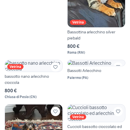
Vetrina
Bassottina arlecchino silver
piebald
800 €
Roma
(
RM
)
Vetrina
Bassotti Arlecchino
bassotto nano arlecchino
Palermo
(
PA
)
cioccola
800 €
Chiusa di Pesio
(
CN
)
Vetrina
Cuccioli bassotto cioccolato ed