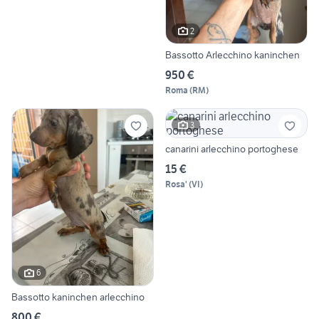
2
Bassotto Arlecchino kaninchen
950 €
Roma
(
RM
)
3
canarini arlecchino portoghese
15 €
Rosa'
(
VI
)
6
Bassotto kaninchen arlecchino
800 €