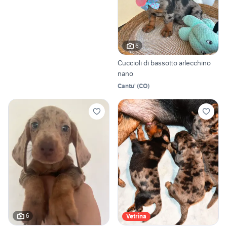
6
Cuccioli di bassotto arlecchino
nano
Cantu'
(
CO
)
6
Vetrina