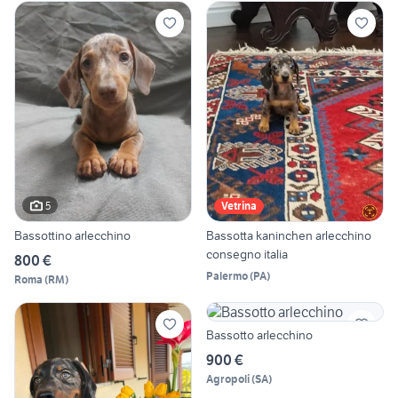
5
Vetrina
Bassottino arlecchino
Bassotta kaninchen arlecchino
consegno italia
800 €
Palermo
(
PA
)
Roma
(
RM
)
Bassotto arlecchino
900 €
Agropoli
(
SA
)