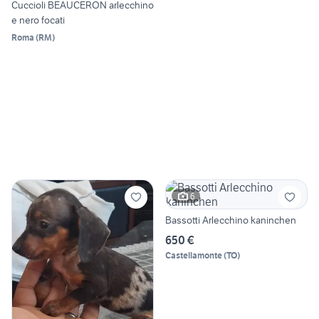
Cuccioli BEAUCERON arlecchino
e nero focati
Roma
(
RM
)
6
Bassotti Arlecchino kaninchen
650 €
Castellamonte
(
TO
)