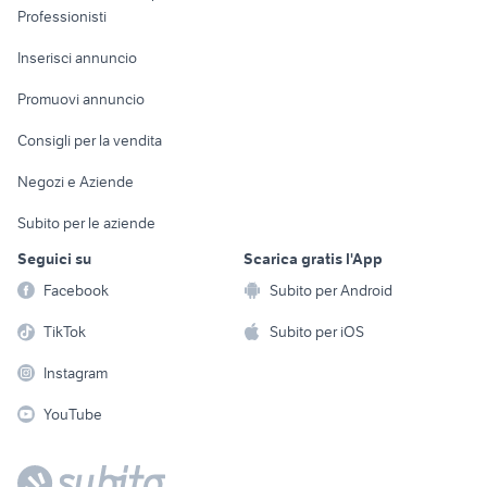
Informatica
Animali
Professionisti
Arredamento e
Console e
Accessori per
Casalinghi
Inserisci annuncio
Videogiochi
animali
Elettrodomestici
Promuovi annuncio
Audio/Video
Musica e Film
Giardino e Fai da te
Consigli per la vendita
Fotografia
Libri e Riviste
Abbigliamento e
Negozi e Aziende
Telefonia
Strumenti Musicali
Accessori
Subito per le aziende
Sports
Tutto per i bambini
Seguici su
Scarica gratis l'App
Biciclette
Facebook
Subito per Android
Collezionismo
TikTok
Subito per iOS
Instagram
YouTube