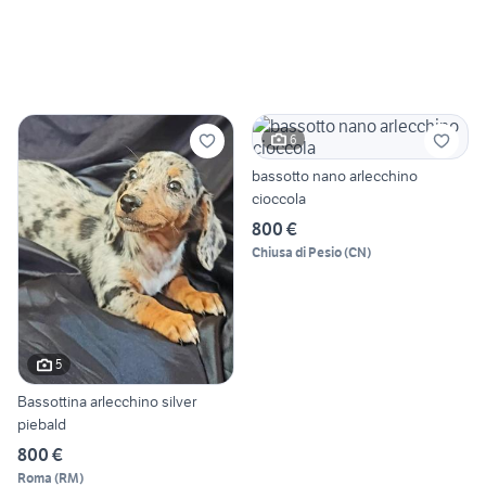
6
bassotto nano arlecchino
cioccola
800 €
Chiusa di Pesio
(
CN
)
5
Bassottina arlecchino silver
piebald
800 €
Roma
(
RM
)